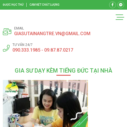
ĐƯỢC HỌC THỬ
CAM KẾT CHẤT LƯỢNG
EMAIL
GIASUTAINANGTRE.VN@GMAIL.COM
TƯ VẤN 24/7
090.333.1985 - 09.87.87.0217
GIA SƯ DẠY KÈM TIẾNG ĐỨC TẠI NHÀ