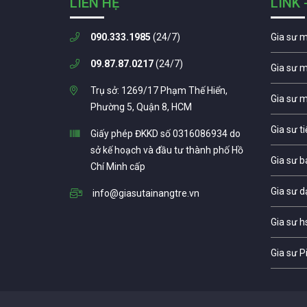
LIÊN HỆ
LINK 
090.333.1985
(24/7)
Gia sư 
09.87.87.0217
(24/7)
Gia sư 
Trụ sở: 1269/17 Phạm Thế Hiển,
Gia sư 
Phường 5, Quận 8, HCM
Gia sư t
Giấy phép ĐKKD số 0316086934 do
sở kế hoạch và đầu tư thành phố Hồ
Gia sư b
Chí Minh cấp
Gia sư d
info@giasutainangtre.vn
Gia sư h
Gia sư P