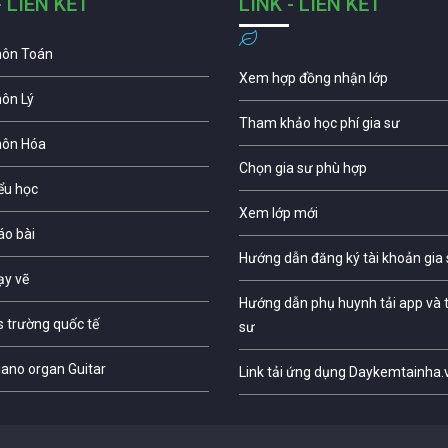
- LIÊN KẾT
LINK - LIÊN KẾT
môn Toán
Xem hợp đồng nhận lớp
môn Lý
Tham khảo học phí gia sư
môn Hóa
Chọn gia sư phù hợp
iểu học
Xem lớp mới
áo bài
Hướng dẫn đăng ký tài khoản gia
ạy vẽ
Hướng dẫn phụ huynh tải app và t
s trường quốc tế
sư
iano organ Guitar
Link tải ứng dụng Daykemtainha.