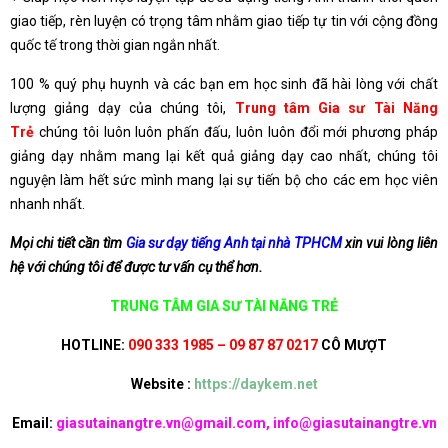
giao tiếp, rèn luyện có trọng tâm nhằm giao tiếp tự tin với cộng đồng
quốc tế trong thời gian ngắn nhất.
100 % quý phụ huynh và các bạn em học sinh đã hài lòng với chất
lượng giảng dạy của chúng tôi,
Trung tâm Gia sư Tài Năng
Trẻ
chúng tôi luôn luôn phấn đấu, luôn luôn đổi mới phương pháp
giảng dạy nhằm mang lại kết quả giảng dạy cao nhất, chúng tôi
nguyện làm hết sức mình mang lại sự tiến bộ cho các em học viên
nhanh nhất.
Mọi chi tiết cần tìm
Gia sư dạy tiếng Anh tại nhà TPHCM
xin vui lòng liên
hệ với chúng tôi để được tư vấn cụ thể hơn.
TRUNG TÂM GIA SƯ TÀI NĂNG TRẺ
HOTLINE:
090 333 1985 – 09 87 87 0217
CÔ MƯỢT
Website :
https://daykem.net
Email:
giasutainangtre.vn@gmail.com, info@giasutainangtre.vn