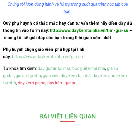
Chúng tôi luôn đồng hành và hỗ trợ trong suốt quá trình học tập của
bạn.
Quý phụ huynh có thắc mắc hay cần tư vấn thêm hãy điền đầy đủ
thông tin vào form này:
http://www.daykemtainha.vn/tim-gia-su
–
chúng tôi sẽ giải đáp cho bạn trong thời gian sớm nhất.
Phụ huynh chọn giáo viên phù hợp tại link
này:
https://www.daykemtainha.vn/gia-su
Từ khóa tìm kiếm:
dạy guitar tại nhà
,
học guitar tại nhà
,
gia sư
guitar
,
gia sư tại nhà
,
giáo viên dạy kèm tại nhà
,
dạy kèm
,
học kèm
tại nhà
,
dạy kèm piano
,
dạy kèm guitar
BÀI VIẾT LIÊN QUAN