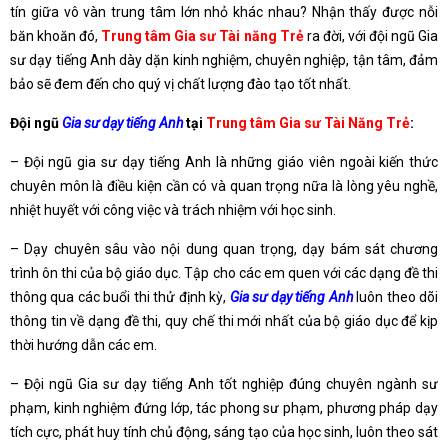
tín giữa vô vàn trung tâm lớn nhỏ khác nhau? Nhận thấy được nỗi
băn khoăn đó,
Trung tâm Gia sư Tài năng Trẻ
ra đời, với đội ngũ Gia
sư dạy tiếng Anh dày dặn kinh nghiệm, chuyên nghiệp, tận tâm, đảm
bảo sẽ đem đến cho quý vị chất lượng đào tạo tốt nhất.
Đội ngũ
Gia sư dạy tiếng Anh
tại
Trung tâm Gia sư Tài Năng Trẻ
:
– Đội ngũ gia sư dạy tiếng Anh là những giáo viên ngoài kiến thức
chuyên môn là điều kiện cần có và quan trọng nữa là lòng yêu nghề,
nhiệt huyết với công việc và trách nhiệm với học sinh.
– Dạy chuyên sâu vào nội dung quan trọng, dạy bám sát chương
trình ôn thi của bộ giáo dục. Tập cho các em quen với các dạng đề thi
thông qua các buổi thi thử định kỳ,
Gia sư dạy tiếng Anh
luôn theo dõi
thông tin về dạng đề thi, quy chế thi mới nhất của bộ giáo dục để kịp
thời hướng dẫn các em.
– Đội ngũ Gia sư dạy tiếng Anh tốt nghiệp đúng chuyên ngành sư
phạm, kinh nghiệm đứng lớp, tác phong sư phạm, phương pháp dạy
tích cực, phát huy tính chủ động, sáng tạo của học sinh, luôn theo sát