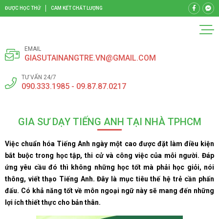
ĐƯỢC HỌC THỬ
CAM KẾT CHẤT LƯỢNG
EMAIL
GIASUTAINANGTRE.VN@GMAIL.COM
TƯ VẤN 24/7
090.333.1985 - 09.87.87.0217
GIA SƯ DẠY TIẾNG ANH TẠI NHÀ TPHCM
Việc chuẩn hóa Tiếng Anh ngày một cao được đặt làm điều kiện
bắt buộc trong học tập, thi cử và công việc của mỗi người. Đáp
ứng yêu cầu đó thì không những học tốt mà phải học giỏi, nói
thông, viết thạo Tiếng Anh. Đây là mục tiêu thế hệ trẻ cần phấn
đấu. Có khả năng tốt về môn ngoại ngữ này sẽ mang đến những
lợi ích thiết thực cho bản thân.