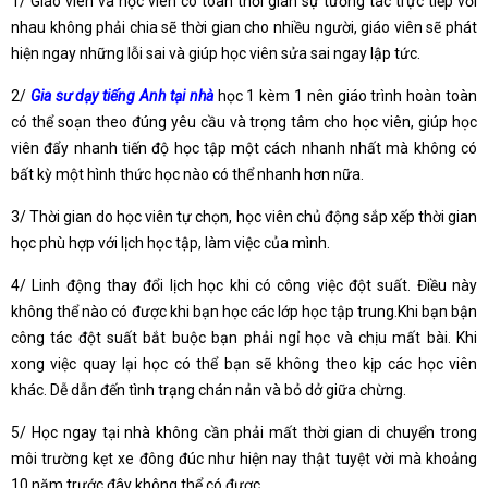
1/ Giáo viên và học viên có toàn thời gian sự tương tác trực tiếp với
nhau không phải chia sẽ thời gian cho nhiều người, giáo viên sẽ phát
hiện ngay những lỗi sai và giúp học viên sửa sai ngay lập tức.
2/
Gia sư dạy tiếng Anh tại nhà
học 1 kèm 1 nên giáo trình hoàn toàn
có thể soạn theo đúng yêu cầu và trọng tâm cho học viên, giúp học
viên đẩy nhanh tiến độ học tập một cách nhanh nhất mà không có
bất kỳ một hình thức học nào có thể nhanh hơn nữa.
3/ Thời gian do học viên tự chọn, học viên chủ động sắp xếp thời gian
học phù hợp với lịch học tập, làm việc của mình.
4/ Linh động thay đổi lịch học khi có công việc đột suất. Điều này
không thể nào có được khi bạn học các lớp học tập trung.Khi bạn bận
công tác đột suất bắt buộc bạn phải ngỉ học và chịu mất bài. Khi
xong việc quay lại học có thể bạn sẽ không theo kịp các học viên
khác. Dễ dẫn đến tình trạng chán nản và bỏ dở giữa chừng.
5/ Học ngay tại nhà không cần phải mất thời gian di chuyển trong
môi trường kẹt xe đông đúc như hiện nay thật tuyệt vời mà khoảng
10 năm trước đây không thể có được.