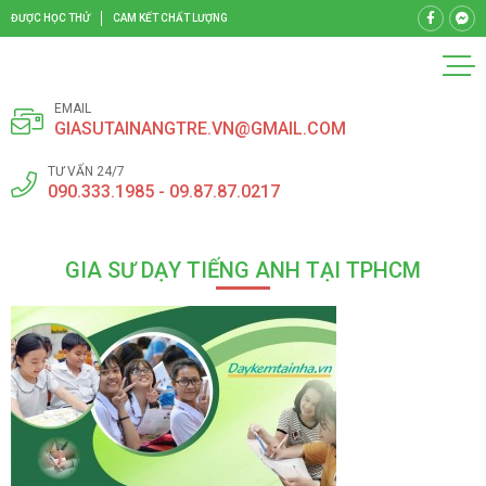
ĐƯỢC HỌC THỬ
CAM KẾT CHẤT LƯỢNG
EMAIL
GIASUTAINANGTRE.VN@GMAIL.COM
TƯ VẤN 24/7
090.333.1985 - 09.87.87.0217
GIA SƯ DẠY TIẾNG ANH TẠI TPHCM