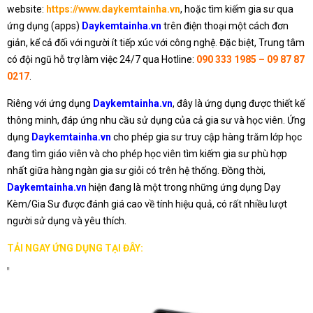
website:
https://www.daykemtainha.vn
, hoặc tìm kiếm gia sư qua
ứng dụng (apps)
Daykemtainha.vn
trên điện thoại một cách đơn
giản, kể cả đối với người ít tiếp xúc với công nghệ. Đặc biệt, Trung tâm
có đội ngũ hỗ trợ làm việc 24/7 qua Hotline:
090 333 1985 – 09 87 87
0217
.
Riêng với ứng dụng
Daykemtainha.vn
, đây là ứng dụng được thiết kế
thông minh, đáp ứng nhu cầu sử dụng của cả gia sư và học viên. Ứng
dụng
Daykemtainha.vn
cho phép gia sư truy cập hàng trăm lớp học
đang tìm giáo viên và cho phép học viên tìm kiếm gia sư phù hợp
nhất giữa hàng ngàn gia sư giỏi có trên hệ thống. Đồng thời,
Daykemtainha.vn
hiện đang là một trong những ứng dụng Dạy
Kèm/Gia Sư được đánh giá cao về tính hiệu quả, có rất nhiều lượt
người sử dụng và yêu thích.
TẢI NGAY ỨNG DỤNG TẠI ĐÂY: