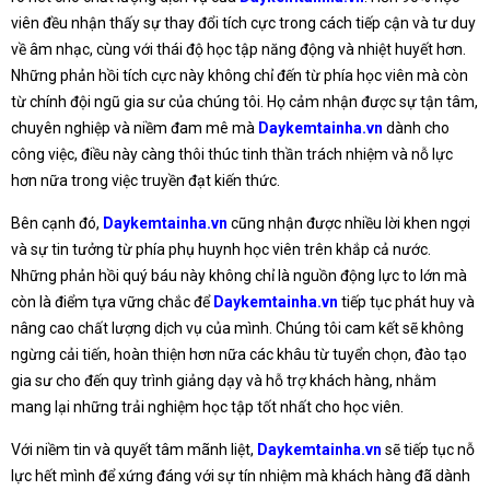
viên đều nhận thấy sự thay đổi tích cực trong cách tiếp cận và tư duy
về âm nhạc, cùng với thái độ học tập năng động và nhiệt huyết hơn.
Những phản hồi tích cực này không chỉ đến từ phía học viên mà còn
từ chính đội ngũ gia sư của chúng tôi. Họ cảm nhận được sự tận tâm,
chuyên nghiệp và niềm đam mê mà
Daykemtainha.vn
dành cho
công việc, điều này càng thôi thúc tinh thần trách nhiệm và nỗ lực
hơn nữa trong việc truyền đạt kiến thức.
Bên cạnh đó,
Daykemtainha.vn
cũng nhận được nhiều lời khen ngợi
và sự tin tưởng từ phía phụ huynh học viên trên khắp cả nước.
Những phản hồi quý báu này không chỉ là nguồn động lực to lớn mà
còn là điểm tựa vững chắc để
Daykemtainha.vn
tiếp tục phát huy và
nâng cao chất lượng dịch vụ của mình. Chúng tôi cam kết sẽ không
ngừng cải tiến, hoàn thiện hơn nữa các khâu từ tuyển chọn, đào tạo
gia sư cho đến quy trình giảng dạy và hỗ trợ khách hàng, nhằm
mang lại những trải nghiệm học tập tốt nhất cho học viên.
Với niềm tin và quyết tâm mãnh liệt,
Daykemtainha.vn
sẽ tiếp tục nỗ
lực hết mình để xứng đáng với sự tín nhiệm mà khách hàng đã dành