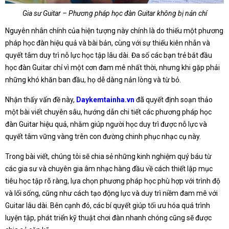
Gia sư Guitar – Phương pháp học đàn Guitar không bị nản chí
Nguyên nhân chính của hiện tượng này chính là do thiếu một phương
pháp học đàn hiệu quả và bài bản, cùng với sự thiếu kiên nhẫn và
quyết tâm duy trì nỗ lực học tập lâu dài. Đa số các bạn trẻ bắt đầu
học đàn Guitar chỉ vì một cơn đam mê nhất thời, nhưng khi gặp phải
những khó khăn ban đầu, họ dễ dàng nản lòng và từ bỏ.
Nhận thấy vấn đề này,
Daykemtainha.vn
đã quyết định soạn thảo
một bài viết chuyên sâu, hướng dẫn chi tiết các phương pháp học
đàn Guitar hiệu quả, nhằm giúp người học duy trì được nỗ lực và
quyết tâm vững vàng trên con đường chinh phục nhạc cụ này.
Trong bài viết, chúng tôi sẽ chia sẻ những kinh nghiệm quý báu từ
các gia sư và chuyên gia âm nhạc hàng đầu về cách thiết lập mục
tiêu học tập rõ ràng, lựa chọn phương pháp học phù hợp với trình độ
và lối sống, cũng như cách tạo động lực và duy trì niềm đam mê với
Guitar lâu dài. Bên cạnh đó, các bí quyết giúp tối ưu hóa quá trình
luyện tập, phát triển kỹ thuật chơi đàn nhanh chóng cũng sẽ được