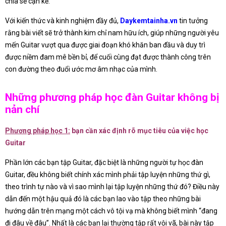
chia sẻ cặn kẽ.
Với kiến thức và kinh nghiệm đầy đủ,
Daykemtainha.vn
tin tưởng
rằng bài viết sẽ trở thành kim chỉ nam hữu ích, giúp những người yêu
mến Guitar vượt qua được giai đoạn khó khăn ban đầu và duy trì
được niềm đam mê bền bỉ, để cuối cùng đạt được thành công trên
con đường theo đuổi ước mơ âm nhạc của mình.
Những phương pháp học đàn Guitar không bị
nản chí
Phương pháp học 1:
bạn cần xác định rõ mục tiêu của việc học
Guitar
Phần lớn các bạn tập Guitar, đặc biệt là những người tự học đàn
Guitar, đều không biết chính xác mình phải tập luyện những thứ gì,
theo trình tự nào và vì sao mình lại tập luyện những thứ đó? Điều này
dẫn đến một hậu quả đó là các bạn lao vào tập theo những bài
hướng dẫn trên mạng một cách vô tội vạ mà không biết mình “đang
đi đâu về đâu”. Nhất là các bạn lại thường tập rất vội vã, bài này tập