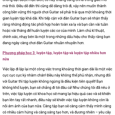
mà thôi. Điều dễ đến thì cũng dễ dàng trôi đi, vậy nên muốn thành
công bền vững thì người chơi Guitar sẽ phải trải qua một khoảng thời
gian luyện tập khá dài. Khi tiếp cận với đàn Guitar bạn sẽ nhận thấy
rằng những động tác phối hợp hoàn toàn xa lạ và bạn cần vài tuần
hoặc vài tháng để huấn luyện các cơ của mình. Làm chủ kĩ thuật,
chính xác, nhạy bén là một trong những dấu hiệu cho thấy rằng bạn
đang ngày càng chơi đàn Guitar nhuần nhuyễn hơn.
Phương pháp học 3:
luyện tập, luyện tập và luyện tập nhiều hơn
nữa
Việc lặp đi lặp lại một công việc trong khoảng thời gian dài là một việc
cực cực cực kỳ nhàm chán! Điều này không thể phủ nhận, nhưng đối
với Guitar thì tập luyện không ngừng là điều kiện tiên quyết! Bạn
không khổ luyện, bạn sẽ chẳng đi tới đâu cả! Như chúng tôi đã nêu ở
trên, việc tập luyện có khoa học sẽ mang lại hiệu quả cao và sẽ khiến
bạn lên tay rất nhanh, điều này sẽ khiến việc tập luyện không còn là
nỗi ám ảnh của bạn nữa. Càng tập bạn sẽ càng cảm thấy mình càng
có nhiều cảm hứng và càng sáng tạo hơn, và đương nhiên – yêu cây