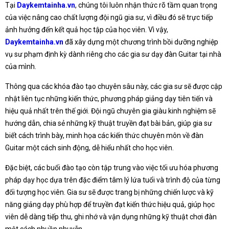
Tại
Daykemtainha.vn
, chúng tôi luôn nhận thức rõ tầm quan trọng
của việc nâng cao chất lượng đội ngũ gia sư, vì điều đó sẽ trực tiếp
ảnh hưởng đến kết quả học tập của học viên. Vì vậy,
Daykemtainha.vn
đã xây dựng một chương trình bồi dưỡng nghiệp
vụ sư phạm định kỳ dành riêng cho các gia sư dạy đàn Guitar tại nhà
của mình.
Thông qua các khóa đào tạo chuyên sâu này, các gia sư sẽ được cập
nhật liên tục những kiến thức, phương pháp giảng dạy tiên tiến và
hiệu quả nhất trên thế giới. Đội ngũ chuyên gia giàu kinh nghiệm sẽ
hướng dẫn, chia sẻ những kỹ thuật truyền đạt bài bản, giúp gia sư
biết cách trình bày, minh họa các kiến thức chuyên môn về đàn
Guitar một cách sinh động, dễ hiểu nhất cho học viên.
Đặc biệt, các buổi đào tạo còn tập trung vào việc tối ưu hóa phương
pháp dạy học dựa trên đặc điểm tâm lý lứa tuổi và trình độ của từng
đối tượng học viên. Gia sư sẽ được trang bị những chiến lược và kỹ
năng giảng dạy phù hợp để truyền đạt kiến thức hiệu quả, giúp học
viên dễ dàng tiếp thu, ghi nhớ và vận dụng những kỹ thuật chơi đàn
một cách nhuần nhuyễn.