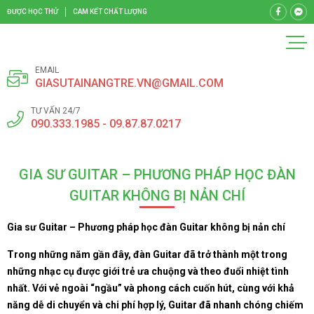
ĐƯỢC HỌC THỬ
CAM KẾT CHẤT LƯỢNG
EMAIL
GIASUTAINANGTRE.VN@GMAIL.COM
TƯ VẤN 24/7
090.333.1985 - 09.87.87.0217
GIA SƯ GUITAR – PHƯƠNG PHÁP HỌC ĐÀN
GUITAR KHÔNG BỊ NẢN CHÍ
Gia sư Guitar – Phương pháp học đàn Guitar không bị nản chí
Trong những năm gần đây, đàn Guitar đã trở thành một trong
những nhạc cụ được giới trẻ ưa chuộng và theo đuổi nhiệt tình
nhất. Với vẻ ngoài “ngầu” và phong cách cuốn hút, cùng với khả
năng dễ di chuyển và chi phí hợp lý, Guitar đã nhanh chóng chiếm