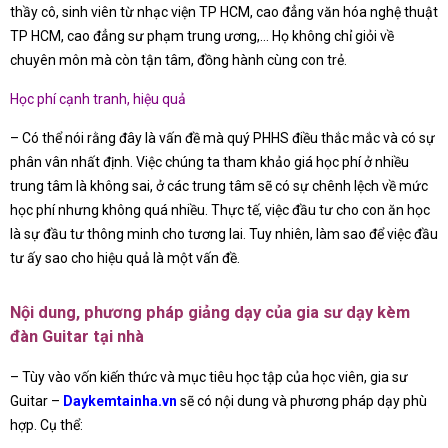
thầy cô, sinh viên từ nhạc viện TP HCM, cao đẳng văn hóa nghệ thuật
TP HCM, cao đẳng sư phạm trung ương,… Họ không chỉ giỏi về
chuyên môn mà còn tận tâm, đồng hành cùng con trẻ.
Học phí cạnh tranh, hiệu quả
– Có thể nói rằng đây là vấn đề mà quý PHHS điều thắc mắc và có sự
phân vân nhất định. Việc chúng ta tham khảo giá học phí ở nhiều
trung tâm là không sai, ở các trung tâm sẽ có sự chênh lệch về mức
học phí nhưng không quá nhiều. Thực tế, việc đầu tư cho con ăn học
là sự đầu tư thông minh cho tương lai. Tuy nhiên, làm sao để việc đầu
tư ấy sao cho hiệu quả là một vấn đề.
Nội dung, phương pháp giảng dạy của gia sư dạy kèm
đàn Guitar tại nhà
– Tùy vào vốn kiến thức và mục tiêu học tập của học viên, gia sư
Guitar –
Daykemtainha.vn
sẽ có nội dung và phương pháp dạy phù
hợp. Cụ thể: