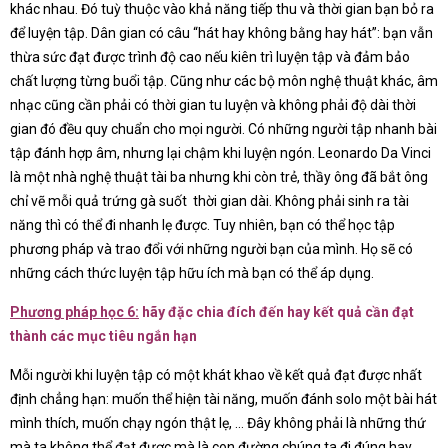
khác nhau. Đó tuỳ thuộc vào khả năng tiếp thu và thời gian bạn bỏ ra
để luyện tập. Dân gian có câu “hát hay không bằng hay hát”: bạn vẫn
thừa sức đạt được trình độ cao nếu kiên trì luyện tập và đảm bảo
chất lượng từng buổi tập. Cũng như các bộ môn nghệ thuật khác, âm
nhạc cũng cần phải có thời gian tu luyện và không phải độ dài thời
gian đó đều quy chuẩn cho mọi người. Có những người tập nhanh bài
tập đánh hợp âm, nhưng lại chậm khi luyện ngón. Leonardo Da Vinci
là một nhà nghệ thuật tài ba nhưng khi còn trẻ, thầy ông đã bắt ông
chỉ vẽ mỗi quả trứng gà suốt thời gian dài. Không phải sinh ra tài
năng thì có thể đi nhanh lẹ được. Tuy nhiên, bạn có thể học tập
phương pháp và trao đổi với những người bạn của mình. Họ sẽ có
những cách thức luyện tập hữu ích mà bạn có thể áp dụng.
Phương pháp học 6:
hãy đặc chia đích đến hay kết quả cần đạt
thành các mục tiêu ngắn hạn
Mỗi người khi luyện tập có một khát khao về kết quả đạt được nhất
định chẳng hạn: muốn thể hiện tài năng, muốn đánh solo một bài hát
mình thích, muốn chạy ngón thật lẹ, … Đây không phải là những thứ
mà ta không thể đạt được mà là con đường chúng ta đi đúng hay