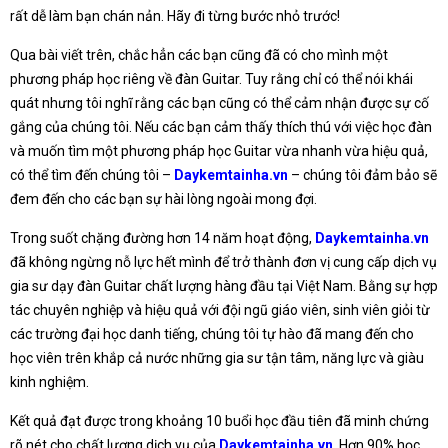
rất dễ làm bạn chán nản. Hãy đi từng bước nhỏ trước!
Qua bài viết trên, chắc hẳn các bạn cũng đã có cho mình một
phương pháp học riêng về đàn Guitar. Tuy rằng chỉ có thể nói khái
quát nhưng tôi nghĩ rằng các bạn cũng có thể cảm nhận được sự cố
gắng của chúng tôi. Nếu các bạn cảm thấy thích thú với việc học đàn
và muốn tìm một phương pháp học Guitar vừa nhanh vừa hiệu quả,
có thể tìm đến chúng tôi –
Daykemtainha.vn
– chúng tôi đảm bảo sẽ
đem đến cho các bạn sự hài lòng ngoài mong đợi.
Trong suốt chặng đường hơn 14 năm hoạt động,
Daykemtainha.vn
đã không ngừng nỗ lực hết mình để trở thành đơn vị cung cấp dịch vụ
gia sư dạy đàn Guitar chất lượng hàng đầu tại Việt Nam. Bằng sự hợp
tác chuyên nghiệp và hiệu quả với đội ngũ giáo viên, sinh viên giỏi từ
các trường đại học danh tiếng, chúng tôi tự hào đã mang đến cho
học viên trên khắp cả nước những gia sư tận tâm, năng lực và giàu
kinh nghiệm.
Kết quả đạt được trong khoảng 10 buổi học đầu tiên đã minh chứng
rõ nét cho chất lượng dịch vụ của
Daykemtainha.vn
. Hơn 90% học