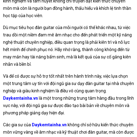
kinh nghiệm và tâm huyết không chỉ truyền đạt kiến thức chuyên
môn mà còn là người bạn đồng hành, thấu hiểu và khích lệ tinh thần
học tập của học viên.
Dù mục tiêu học đàn guitar của mỗi người có thể khác nhau, từ việc
trau dồi một niềm đam mê âm nhạc cho đến phát triển một kỹ năng
nghệ thuật chuyên nghiệp, điều quan trọng là phải kiên trì và nỗ lực
hết mình để chinh phục nó. Hãy nhớ rằng, thành công không đến từ
may mắn hay tài năng bẩm sinh, mà là kết quả của sự cố gắng kiên
nhẫn và bền bỉ.
Và để có được sự hỗ trợ tốt nhất trên hành trình này, việc lựa chọn
một trung tâm uy tín với đội ngũ gia sư dạy đàn guitar tại nhà chuyên
nghiệp và giàu kinh nghiệm là điều vô cùng quan trọng.
Daykemtainha.vn
là một trong những trung tâm hàng đầu trong lĩnh
vực này, với đội ngũ gia sư được đào tạo bài bản về chuyên môn và
phương pháp giảng dạy hiện đại.
Các gia sư của
Daykemtainha.vn
không chỉ sở hữu kiến thức chuyên
môn vững vàng về âm nhạc và kỹ thuật chơi đàn guitar, mà còn được