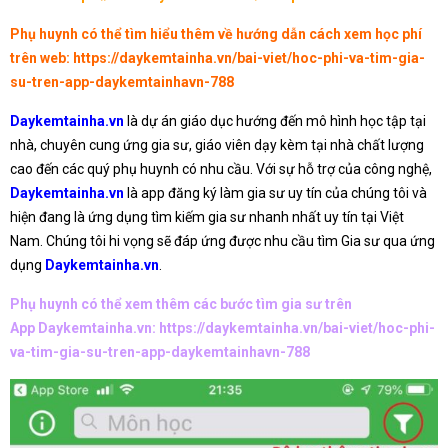
Phụ huynh có thể tìm hiểu thêm về hướng dẫn cách xem học phí
trên web:
https://daykemtainha.vn/bai-viet/hoc-phi-va-tim-gia-
su-tren-app-daykemtainhavn-788
Daykemtainha.vn
là dự án giáo dục hướng đến mô hình học tập tại
nhà, chuyên cung ứng gia sư, giáo viên dạy kèm tại nhà chất lượng
cao đến các quý phụ huynh có nhu cầu. Với sự hỗ trợ của công nghệ,
Daykemtainha.vn
là app đăng ký làm gia sư uy tín của chúng tôi và
hiện đang là ứng dụng tìm kiếm gia sư nhanh nhất uy tín tại Việt
Nam. Chúng tôi hi vọng sẽ đáp ứng được nhu cầu tìm Gia sư qua ứng
dụng
Daykemtainha.vn
.
Phụ huynh có thể xem thêm các bước tìm gia sư trên
App Daykemtainha.vn:
https://daykemtainha.vn/bai-viet/hoc-phi-
va-tim-gia-su-tren-app-daykemtainhavn-788