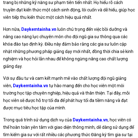
trang bị những kỹ năng sư phạm tiên tiến nhất. Họ hiểu rõ cách
truyền đạt kiến thức một cách sinh động, lôi cuốn và dễ hiểu, giúp học
viên tiếp thu kiến thức một cách hiệu quả nhất.
Hơn nữa,
Daykemtainha.vn
luôn chú trọng đến việc bồi dưỡng và
nâng cao năng lực chuyên môn cho đội ngũ gia sư thông qua các
khóa đào tạo định kỳ. Điều này đảm bảo rằng các gia sư luôn cập
nhật những phương pháp giảng dạy mới nhất, đồng thời chia sẻ kinh
nghiệm và học hỏi lẫn nhau để không ngừng nâng cao chất lượng
giảng dạy.
Với sự đầu tư và cam kết mạnh mẽ vào chất lượng đội ngũ giảng
viên,
Daykemtainha.vn
tự hào mang đến cho học viên một môi
trường học tập chuyên nghiệp, hiệu quả và thân thiện. Tại đây, mỗi
học viên sẽ được hỗ trợ tối đa để phát huy tối đa tiềm năng và đạt
được mục tiêu học tập của mình.
Trong quá trình sử dụng dịch vụ của
Daykemtainha.vn
, học viên có
thể hoàn toàn yên tâm với giao diện thông minh, dễ dàng sử dụng để
tìm kiếm gia sư với rất nhiều các phương thức Đăng ký tìm gia sư tại