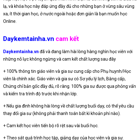
lạ, và khóa học này đáp ứng đầy đủ cho những bạn ở vùng sâu vùng
xa, ít thời gian học, ở nước ngoài hoặc đơn giản là bạn muốn học
Online.
Daykemtainha.vn
cam kết
Daykemtainha.vn
đã và đang làm hài lòng hàng nghìn học viên với
những nỗ lực không ngừng và cam kết chất lượng sau đây
+ 100% thông tin giáo viên và gia sư cung cấp cho Phụ huynh/Học
viên là chính xác. Giáo viên và gia sư có Sơ yếu lý lịch, Bằng cấp,
Chứng chỉ bản gốc đầy đủ, rõ ràng. 100% gia sư được qua phỏng vấn
và kiểm tra trình độ trước khi nhận lớp.
+ Nếu gia đình không hài lòng về chất lượng buổi dạy, có thể yêu cầu
thay đổi gia sư (không phải thanh toán bất kì khoản phí nào).
+ Cam kết học viên tiến bộ rõ rệt sau vài buổi học.
+ Theo sát quá trình học tập, giảng dạy của học viên và gia sư.