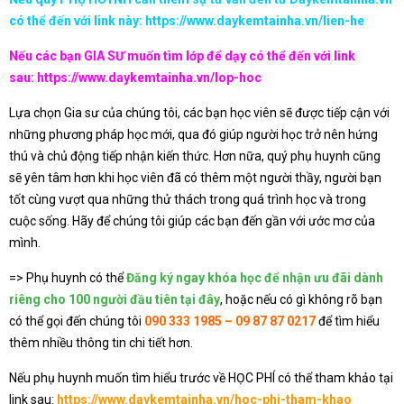
có thể đến với link này:
https://www.daykemtainha.vn/lien-he
Nếu các bạn GIA SƯ muốn tìm lớp để dạy có thể đến với link
sau:
https://www.daykemtainha.vn/lop-hoc
Lựa chọn Gia sư của chúng tôi, các bạn học viên sẽ được tiếp cận với
những phương pháp học mới, qua đó giúp người học trở nên hứng
thú và chủ động tiếp nhận kiến thức. Hơn nữa, quý phụ huynh cũng
sẽ yên tâm hơn khi học viên đã có thêm một người thầy, người bạn
tốt cùng vượt qua những thử thách trong quá trình học và trong
cuộc sống. Hãy để chúng tôi giúp các bạn đến gần với ước mơ của
mình.
=> Phụ huynh có thể
Đăng ký ngay khóa học để nhận ưu đãi dành
riêng cho 100 người đầu tiên tại đây
, hoặc nếu có gì không rõ bạn
có thể gọi đến chúng tôi
090 333 1985 – 09 87 87 0217
để tìm hiểu
thêm nhiều thông tin chi tiết hơn.
Nếu phụ huynh muốn tìm hiểu trước về HỌC PHÍ có thể tham khảo tại
link sau:
https://www.daykemtainha.vn/hoc-phi-tham-khao