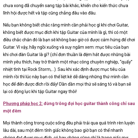
chưa xong đã chuyển sang tập bài khác, khiến cho kiến thức chưa
lĩnh hội được hết và tập cũng chẳng đâu vào đâu.
Nếu bạn không biết chắc rằng mình cần phải học gì khi chơi Guitar,
không biết được mục đích khi tập Guitar của mình là gì, thì có một
điều chắc chắn đó là bạn sẽ không bao giờ có được cảm hứng để chơi
Guitar. Vì vậy, hãy ngồi xuống và suy ngẫm xem: mục tiêu của bạn
khi chơi đàn Guitar là gì? (chỉ đơn thuần là đệm hát được những bài
mình yêu thích, hay trở thành một nhạc công chuyên nghiệp, “quẩy”
nhiệt tình tại Rock Storm,…). Sau khi xác định được mục tiêu của
mình rồi thì lúc này bạn có thể liệt kê dễ dàng những thứ mình cần
học để đến được đích rồi đấy! Dần dần mọi thứ sẽ sáng tỏ và bạn sẽ
lại có động lực khi tập Guitar ngay thôi!
Phương pháp học 2:
đừng trông đợi học guitar thành công chỉ sau
một đêm
Mọi thành công trong cuộc sống đều phải trải qua quá trình rèn luyện
lâu dài, sau một đêm tỉnh giấc không bao giờ bạn có thể nhanh
chóng đạt được mục đích, có hay chăng cũng chỉ là trong giấc mơ