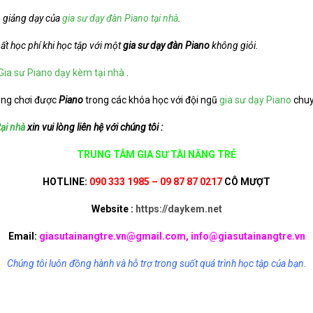
ộ giảng dạy của
gia sư dạy đàn Piano tại nhà
.
ất học phí khi học tập với một
gia sư dạy đàn Piano
không giỏi.
Gia sư Piano dạy kèm tại nhà
.
óng chơi được
Piano
trong các khóa học với đội ngũ
gia sư dạy Piano
chuy
ại nhà
xin vui lòng liên hệ với chúng tôi :
TRUNG TÂM GIA SƯ TÀI NĂNG TRẺ
HOTLINE:
090 333 1985 – 09 87 87 0217
CÔ MƯỢT
Website :
https://daykem.net
Email:
giasutainangtre.vn@gmail.com, info@giasutainangtre.vn
Chúng tôi luôn đồng hành và hỗ trợ trong suốt quá trình học tập của bạn.