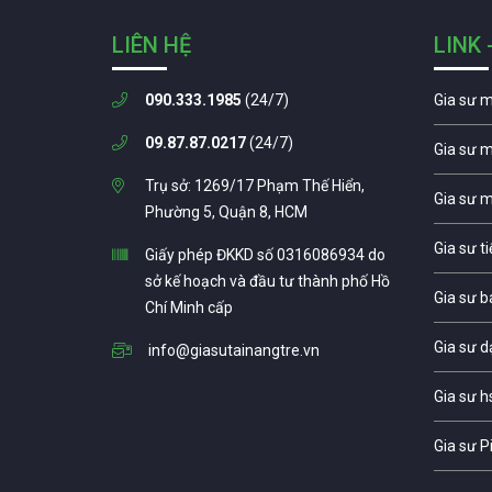
LIÊN HỆ
LINK 
090.333.1985
(24/7)
Gia sư 
09.87.87.0217
(24/7)
Gia sư 
Trụ sở: 1269/17 Phạm Thế Hiển,
Gia sư 
Phường 5, Quận 8, HCM
Gia sư t
Giấy phép ĐKKD số 0316086934 do
sở kế hoạch và đầu tư thành phố Hồ
Gia sư b
Chí Minh cấp
Gia sư d
info@giasutainangtre.vn
Gia sư h
Gia sư P