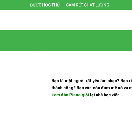
ĐƯỢC HỌC THỬ
CAM KẾT CHẤT LƯỢNG
Giới thiệu
Liên hệ
Trang chủ
Bạn là một người rất yêu âm nhạc? Bạn rấ
thành công? Bạn vẫn còn đam mê nó và m
kèm đàn Piano giỏi
tại nhà học viên .