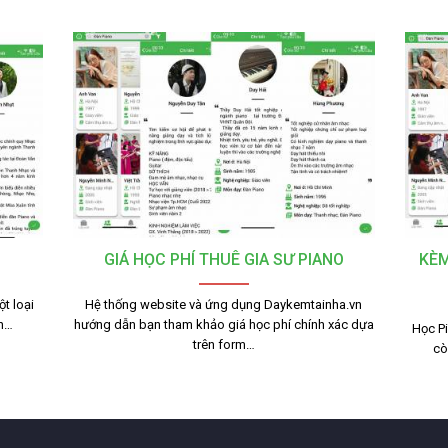
GIÁ HỌC PHÍ THUÊ GIA SƯ PIANO
KÈM
t loại
Hệ thống website và ứng dụng Daykemtainha.vn
nh…
hướng dẫn bạn tham khảo giá học phí chính xác dựa
Học Pi
trên form…
cò