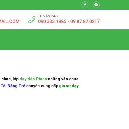
TƯ VẤN 24/7
MAIL.COM
090.333.1985 - 09.87.87.0217
m nhạc, lớp
dạy đàn Piano
những vẫn chưa
 Tài Năng Trẻ
chuyên cung cấp
gia sư dạy