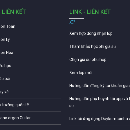
- LIÊN KẾT
LINK - LIÊN KẾT
môn Toán
Xem hợp đồng nhận lớp
môn Lý
Tham khảo học phí gia sư
môn Hóa
Chọn gia sư phù hợp
iểu học
Xem lớp mới
áo bài
Hướng dẫn đăng ký tài khoản gia
ạy vẽ
Hướng dẫn phụ huynh tải app và t
s trường quốc tế
sư
iano organ Guitar
Link tải ứng dụng Daykemtainha.