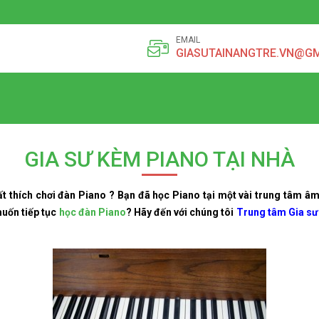
EMAIL
GIASUTAINANGTRE.VN@G
GIA SƯ KÈM PIANO TẠI NHÀ
t thích chơi đàn Piano ? Bạn đã học Piano tại một vài trung tâm â
uốn tiếp tục
học đàn Piano
? Hãy đến với chúng tôi
Trung tâm Gia sư