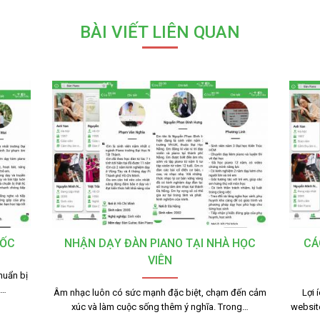
BÀI VIẾT LIÊN QUAN
TỐC
NHẬN DẠY ĐÀN PIANO TẠI NHÀ HỌC
CÁ
VIÊN
huẩn bị
g…
Âm nhạc luôn có sức mạnh đặc biệt, chạm đến cảm
Lợi 
xúc và làm cuộc sống thêm ý nghĩa. Trong…
websit