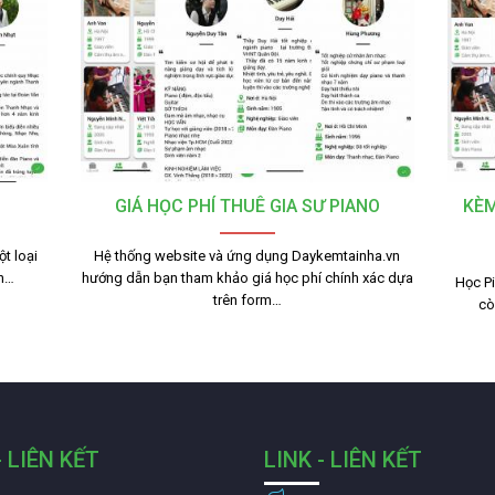
GIÁ HỌC PHÍ THUÊ GIA SƯ PIANO
KÈM
t loại
Hệ thống website và ứng dụng Daykemtainha.vn
nh…
hướng dẫn bạn tham khảo giá học phí chính xác dựa
Học Pi
trên form…
cò
- LIÊN KẾT
LINK - LIÊN KẾT