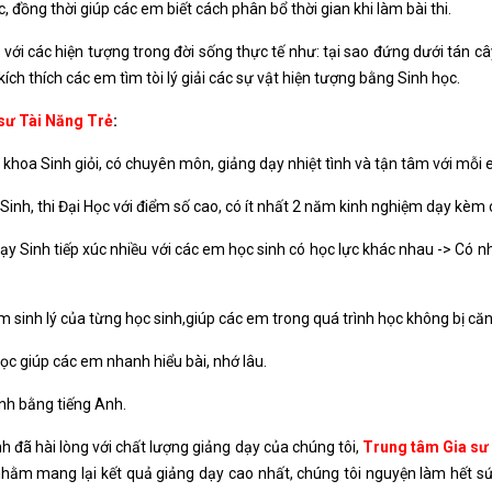
 đồng thời giúp các em biết cách phân bổ thời gian khi làm bài thi.
ệ với các hiện tượng trong đời sống thực tế như: tại sao đứng dưới tán c
 kích thích các em tìm tòi lý giải các sự vật hiện tượng bằng Sinh học.
sư Tài Năng Trẻ
:
khoa Sinh giỏi, có chuyên môn, giảng dạy nhiệt tình và tận tâm với mỗi 
Sinh, thi Đại Học với điểm số cao, có ít nhất 2 năm kinh nghiệm dạy kèm 
 dạy Sinh tiếp xúc nhiều với các em học sinh có học lực khác nhau -> Có 
m sinh lý của từng học sinh,giúp các em trong quá trình học không bị că
ọc giúp các em nhanh hiểu bài, nhớ lâu.
nh bằng tiếng Anh.
 đã hài lòng với chất lượng giảng dạy của chúng tôi,
Trung tâm Gia sư
hằm mang lại kết quả giảng dạy cao nhất, chúng tôi nguyện làm hết s