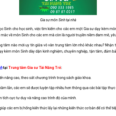
Gia sư môn Sinh tại nhà
 học Sinh cho học sinh, việc tìm kiếm cho các em một Gia sư dạy kèm môn 
hắc mắc về môn Sinh cho các em mà còn là người truyền niềm đam mê, yêu
ng tâm nào mới uy tín giữa vô vàn trung tâm lớn nhỏ khác nhau? Nhận 
ư dạy kèm môn Sinh dày dặn kinh nghiệm, chuyên nghiệp, tận tâm, đảm b
nh
tại
Trung tâm Gia sư Tài Năng Trẻ
:
ến nâng cao, theo sát chương trình trong sách giáo khoa.
hầm lẫn, các em sẽ được luyện tập nhiều hơn thông qua các bài tập thực
 tích cực tư duy và nâng cao trình độ của mình.
giúp các em bị hổng kiến thức lấy lại những kiến thức cơ bản để có thể t