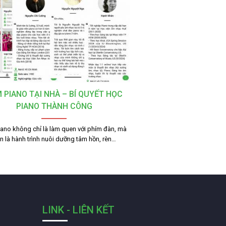
 PIANO TẠI NHÀ – BÍ QUYẾT HỌC
PIANO THÀNH CÔNG
ano không chỉ là làm quen với phím đàn, mà
n là hành trình nuôi dưỡng tâm hồn, rèn…
LINK - LIÊN KẾT