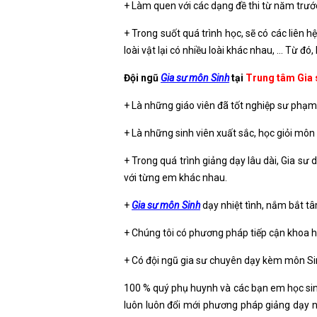
+ Làm quen với các dạng đề thi từ năm trước,
+ Trong suốt quá trình học, sẽ có các liên h
loài vật lại có nhiều loài khác nhau, … Từ đó,
Đội ngũ
Gia sư môn Sinh
tại
Trung tâm Gia 
+ Là những giáo viên đã tốt nghiệp sư phạm 
+ Là những sinh viên xuất sắc, học giỏi môn 
+ Trong quá trình giảng dạy lâu dài, Gia sư
với từng em khác nhau.
+
Gia sư môn Sinh
dạy nhiệt tình, nắm bắt tâ
+ Chúng tôi có phương pháp tiếp cận khoa h
+ Có đội ngũ gia sư chuyên dạy kèm môn Si
100 % quý phụ huynh và các bạn em học sinh
luôn luôn đổi mới phương pháp giảng dạy n