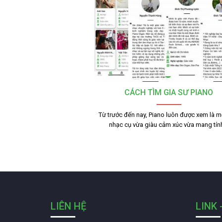
CÁCH TÌM GIA SƯ PIANO
Từ trước đến nay, Piano luôn được xem là mộ
nhạc cụ vừa giàu cảm xúc vừa mang tí
LIÊN HỆ
LINK 