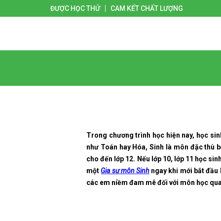
ĐƯỢC HỌC THỬ
CAM KẾT CHẤT LƯỢNG
Giới thiệu
Liên hệ
Trang chủ
Trong chương trình học hiện nay, học sin
như Toán hay Hóa, Sinh là môn đặc thù bở
cho đến lớp 12. Nếu lớp 10, lớp 11 học sinh
một
Gia sư môn Sinh
ngay khi mới bắt đầu 
các em niềm đam mê đối với môn học qua