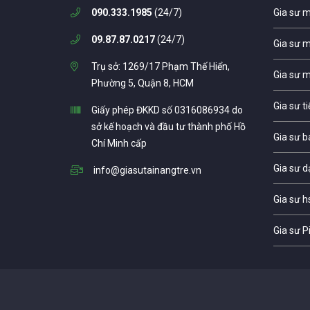
090.333.1985
(24/7)
Gia sư 
09.87.87.0217
(24/7)
Gia sư 
Trụ sở: 1269/17 Phạm Thế Hiển,
Gia sư 
Phường 5, Quận 8, HCM
Gia sư t
Giấy phép ĐKKD số 0316086934 do
sở kế hoạch và đầu tư thành phố Hồ
Gia sư b
Chí Minh cấp
Gia sư d
info@giasutainangtre.vn
Gia sư h
Gia sư P