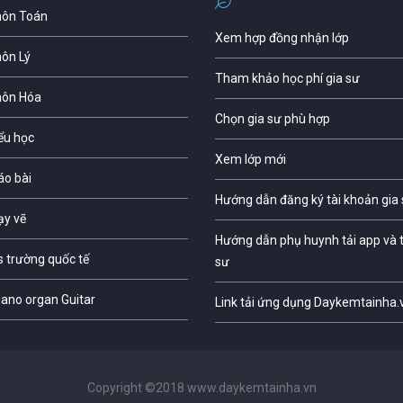
môn Toán
Xem hợp đồng nhận lớp
môn Lý
Tham khảo học phí gia sư
môn Hóa
Chọn gia sư phù hợp
iểu học
Xem lớp mới
áo bài
Hướng dẫn đăng ký tài khoản gia
ạy vẽ
Hướng dẫn phụ huynh tải app và t
s trường quốc tế
sư
iano organ Guitar
Link tải ứng dụng Daykemtainha.
Copyright ©2018 www.daykemtainha.vn