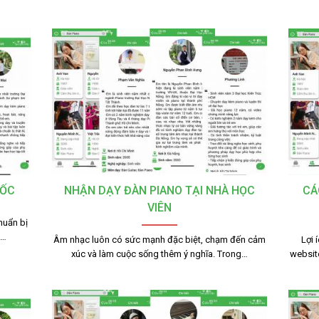
TỐC
NHẬN DẠY ĐÀN PIANO TẠI NHÀ HỌC
CÁ
VIÊN
huẩn bị
g…
Âm nhạc luôn có sức mạnh đặc biệt, chạm đến cảm
Lợi 
xúc và làm cuộc sống thêm ý nghĩa. Trong…
websit