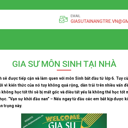
EMAIL
GIASUTAINANGTRE.VN@G
GIA SƯ MÔN SINH TẠI NHÀ
h sẽ được tiếp cận và làm quen với môn Sinh bắt đầu từ lớp 6. Tuy
i vì kiến thức của nó tuy không quá rộng, dàn trải trên nhiều vấn đề
 không học tốt thì sẽ bị mất gốc và điều tất yếu là không thể học tốt 
học. “Vạn sự khởi đầu nan” – Nếu ngay từ đầu các em bắt kịp được ki
n trọng này.