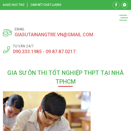
ĐƯỢC HỌC THỬ
CAM KẾT CHẤT LƯỢNG
EMAIL
GIASUTAINANGTRE.VN@GMAIL.COM
TƯ VẤN 24/7
090.333.1985 - 09.87.87.0217
GIA SƯ ÔN THI TỐT NGHIỆP THPT TẠI NHÀ
TPHCM