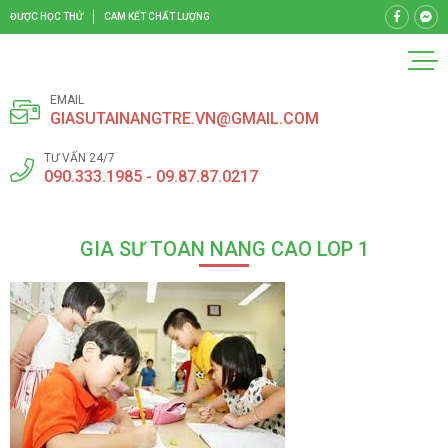
ĐƯỢC HỌC THỬ
CAM KẾT CHẤT LƯỢNG
EMAIL
GIASUTAINANGTRE.VN@GMAIL.COM
TƯ VẤN 24/7
090.333.1985 - 09.87.87.0217
GIA SƯ TOAN NANG CAO LOP 1