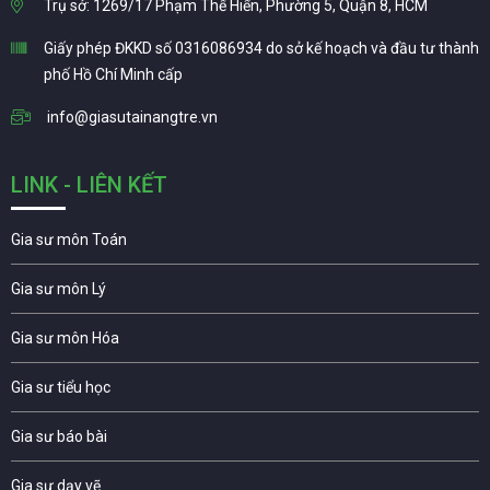
Trụ sở: 1269/17 Phạm Thế Hiển, Phường 5, Quận 8, HCM
Giấy phép ĐKKD số 0316086934 do sở kế hoạch và đầu tư thành
phố Hồ Chí Minh cấp
info@giasutainangtre.vn
LINK - LIÊN KẾT
Gia sư môn Toán
Gia sư môn Lý
Gia sư môn Hóa
Gia sư tiểu học
Gia sư báo bài
Gia sư dạy vẽ