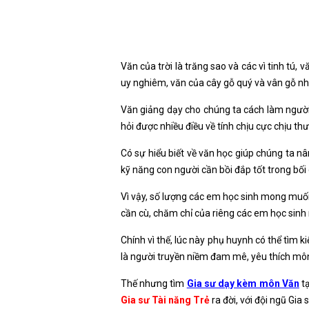
Văn của trời là trăng sao và các vì tinh tú,
uy nghiêm, văn của cây gỗ quý và vân gỗ như
Văn giảng dạy cho chúng ta cách làm người 
hỏi được nhiều điều về tính chịu cực chịu th
Có sự hiểu biết về văn học giúp chúng ta nâ
kỹ năng con người cần bồi đắp tốt trong bối
Vì vậy, số lượng các em học sinh mong muốn
cần cù, chăm chỉ của riêng các em học sinh 
Chính vì thế, lúc này phụ huynh có thể tì
là người truyền niềm đam mê, yêu thích mô
Thế nhưng tìm
Gia sư dạy kèm môn Văn
tạ
Gia sư Tài năng Trẻ
ra đời, với đội ngũ Gi