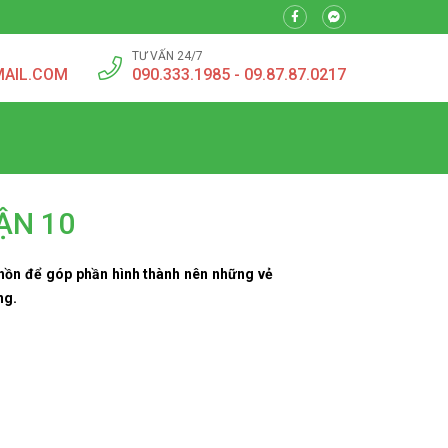
TƯ VẤN 24/7
MAIL.COM
090.333.1985 - 09.87.87.0217
ẬN 10
 hồn để góp phần hình thành nên những vẻ
ng.