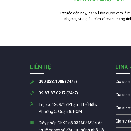
Từ trước đến nay, Piano luôn được xem là mộ
nhạc cụ vừa giàu cảm xúc vừa mang tí
LIÊN HỆ
LINK 
090.333.1985
(24/7)
Gia sư 
09.87.87.0217
(24/7)
Gia sư 
Trụ sở: 1269/17 Phạm Thế Hiển,
Gia sư 
Phường 5, Quận 8, HCM
Gia sư t
Giấy phép ĐKKD số 0316086934 do
sở kế hoạch và đầu tư thành phố Hồ