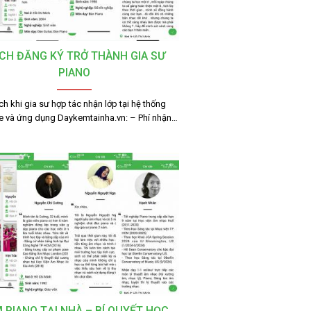
CH ĐĂNG KÝ TRỞ THÀNH GIA SƯ
PIANO
ích khi gia sư hợp tác nhận lớp tại hệ thống
e và ứng dụng Daykemtainha.vn: – Phí nhận…
 PIANO TẠI NHÀ – BÍ QUYẾT HỌC