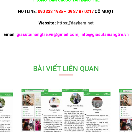
TRUNG TÂM GIA SƯ TÀI NĂNG TRẺ
HOTLINE:
090 333 1985 – 09 87 87 0217
CÔ MƯỢT
Website :
https://daykem.net
Email:
giasutainangtre.vn@gmail.com, info@giasutainangtre.vn
BÀI VIẾT LIÊN QUAN