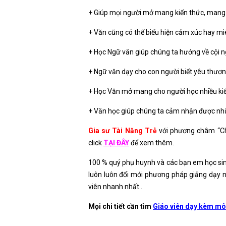
+ Giúp mọi người mở mang kiến thức, mang 
+ Văn cũng có thể biểu hiện cảm xúc hay mi
+ Học Ngữ văn giúp chúng ta hướng về cội 
+ Ngữ văn dạy cho con người biết yêu thương
+ Học Văn mở mang cho người học nhiều kiế
+ Văn học giúp chúng ta cảm nhận được nhữ
Gia sư Tài Năng Trẻ
với phương châm “Chấ
click
TẠI ĐÂY
để xem thêm.
100 % quý phụ huynh và các bạn em học sinh
luôn luôn đổi mới phương pháp giảng dạy n
viên nhanh nhất .
Mọi chi tiết cần tìm
Giáo viên dạy kèm mô