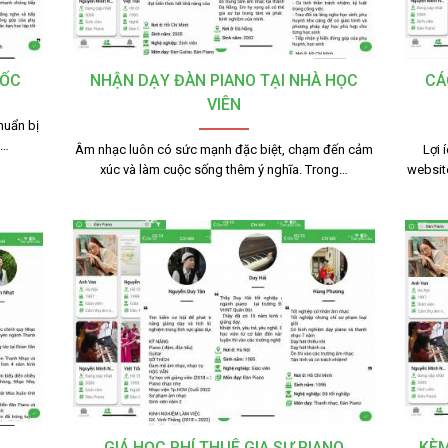
TỐC
NHẬN DẠY ĐÀN PIANO TẠI NHÀ HỌC
CÁ
VIÊN
huẩn bị
g…
Âm nhạc luôn có sức mạnh đặc biệt, chạm đến cảm
Lợi 
xúc và làm cuộc sống thêm ý nghĩa. Trong…
websit
GIÁ HỌC PHÍ THUÊ GIA SƯ PIANO
KÈM