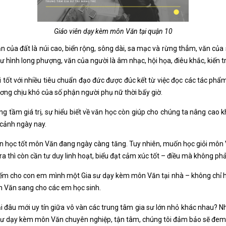
Giáo viên dạy kèm môn Văn tại quận 10
 văn của đất là núi cao, biển rộng, sông dài, sa mạc và rừng thẳm, văn c
 hình long phượng, văn của người là âm nhạc, hội họa, điêu khắc, kiến tr
tốt với nhiều tiêu chuẩn đạo đức được đúc kết từ việc đọc các tác ph
ương chịu khó của số phận người phụ nữ thời bấy giờ.
ng tầm giá trị, sự hiểu biết về văn học còn giúp cho chúng ta nâng cao kh
 cảnh ngày nay.
 học tốt môn Văn đang ngày càng tăng. Tuy nhiên, muốn học giỏi môn V
ra thì còn cần tư duy linh hoạt, biểu đạt cảm xúc tốt – điều mà không ph
m kiếm cho con em mình một Gia sư dạy kèm môn Văn tại nhà – không ch
n Văn sang cho các em học sinh.
i đâu mới uy tín giữa vô vàn các trung tâm gia sư lớn nhỏ khác nhau? 
a sư dạy kèm môn Văn chuyên nghiệp, tận tâm, chúng tôi đảm bảo sẽ đem 