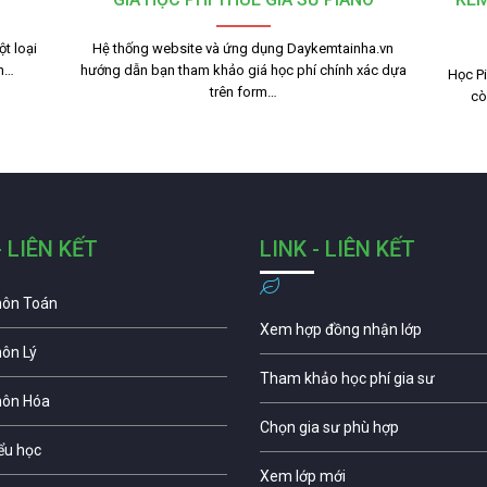
t loại
Hệ thống website và ứng dụng Daykemtainha.vn
nh…
hướng dẫn bạn tham khảo giá học phí chính xác dựa
Học Pi
trên form…
cò
- LIÊN KẾT
LINK - LIÊN KẾT
môn Toán
Xem hợp đồng nhận lớp
môn Lý
Tham khảo học phí gia sư
môn Hóa
Chọn gia sư phù hợp
iểu học
Xem lớp mới