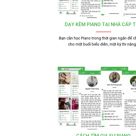
DẠY KÈM PIANO TẠI NHÀ CẤP 
Bạn cần học Piano trong thời gian ngắn để c
cho một buổi biểu diễn, một kỳ thi năn
CÁCH TÌM GIA SƯ PIANO