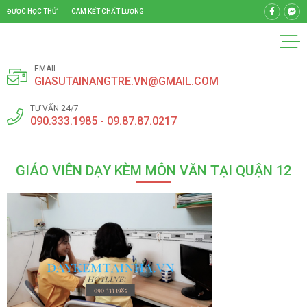
ĐƯỢC HỌC THỬ
CAM KẾT CHẤT LƯỢNG
EMAIL
GIASUTAINANGTRE.VN@GMAIL.COM
TƯ VẤN 24/7
090.333.1985 - 09.87.87.0217
GIÁO VIÊN DẠY KÈM MÔN VĂN TẠI QUẬN 12