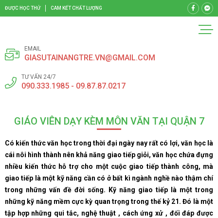
ĐƯỢC HỌC THỬ
CAM KẾT CHẤT LƯỢNG
EMAIL
GIASUTAINANGTRE.VN@GMAIL.COM
TƯ VẤN 24/7
090.333.1985 - 09.87.87.0217
GIÁO VIÊN DẠY KÈM MÔN VĂN TẠI QUẬN 7
Có kiến thức văn học trong thời đại ngày nay rất có lợi, văn học là
cái nôi hình thành nên khả năng giao tiếp giỏi, văn học chứa đựng
nhiều kiến thức hỗ trợ cho một cuộc giao tiếp thành công, mà
giao tiếp là một kỹ năng cần có ở bất kì ngành nghề nào thậm chí
trong những vấn đề đời sống. Kỹ năng giao tiếp là một trong
những kỹ năng mềm cực kỳ quan trọng trong thế kỷ 21. Đó là một
tập hợp những qui tắc, nghệ thuật , cách ứng xử , đối đáp được