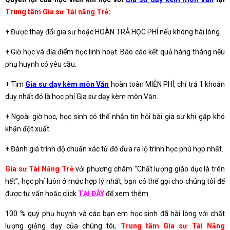
Trung tâm Gia sư Tài năng Trẻ
:
+ Được thay đổi gia sư hoặc HOÀN TRẢ HỌC PHÍ nếu không hài lòng.
+ Giờ học và địa điểm học linh hoạt. Báo cáo kết quả hàng tháng nếu
phụ huynh có yêu cầu.
+ Tìm
Gia sư dạy kèm môn Văn
hoàn toàn MIỄN PHÍ, chỉ trả 1 khoản
duy nhất đó là học phí Gia sư dạy kèm môn Văn.
+ Ngoài giờ học, học sinh có thể nhắn tin hỏi bài gia sư khi gặp khó
khăn đột xuất.
+ Đánh giá trình độ chuẩn xác từ đó đưa ra lộ trình học phù hợp nhất.
Gia sư Tài Năng Trẻ
với phương châm “Chất lượng giáo dục là trên
hết”, học phí luôn ở mức hợp lý nhất, bạn có thể gọi cho chúng tôi để
được tư vấn hoặc click
TẠI ĐÂY
để xem thêm.
100 % quý phụ huynh và các bạn em học sinh đã hài lòng với chất
lượng giảng dạy của chúng tôi,
Trung tâm Gia sư Tài Năng