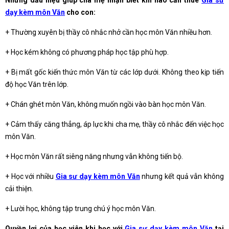
Những dấu hiệu giúp cha mẹ nhận biết khi nào cần thuê
Gia sư
dạy kèm môn Văn
cho con:
+ Thường xuyên bị thầy cô nhắc nhở cần học môn Văn nhiều hơn.
+ Học kém không có phương pháp học tập phù hợp.
+ Bị mất gốc kiến thức môn Văn từ các lớp dưới. Không theo kịp tiến
độ học Văn trên lớp.
+ Chán ghét môn Văn, không muốn ngồi vào bàn học môn Văn.
+ Cảm thấy căng thẳng, áp lực khi cha mẹ, thầy cô nhắc đến việc học
môn Văn.
+ Học môn Văn rất siêng năng nhưng vẫn không tiến bộ.
+ Học với nhiều
Gia sư dạy kèm môn Văn
nhưng kết quả vẫn không
cải thiện.
+ Lười học, không tập trung chú ý học môn Văn.
Quyền lợi của học viên khi học với
Gia sư dạy kèm môn Văn
tại