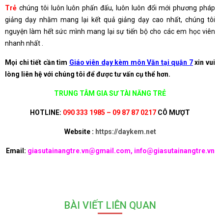
Trẻ
chúng tôi luôn luôn phấn đấu, luôn luôn đổi mới phương pháp
giảng dạy nhằm mang lại kết quả giảng dạy cao nhất, chúng tôi
nguyện làm hết sức mình mang lại sự tiến bộ cho các em học viên
nhanh nhất .
Mọi chi tiết cần tìm
Giáo viên dạy kèm môn Văn tại quận 7
xin vui
lòng liên hệ với chúng tôi để được tư vấn cụ thể hơn.
TRUNG TÂM GIA SƯ TÀI NĂNG TRẺ
HOTLINE:
090 333 1985 – 09 87 87 0217
CÔ MƯỢT
Website :
https://daykem.net
Email:
giasutainangtre.vn@gmail.com, info@giasutainangtre.vn
BÀI VIẾT LIÊN QUAN