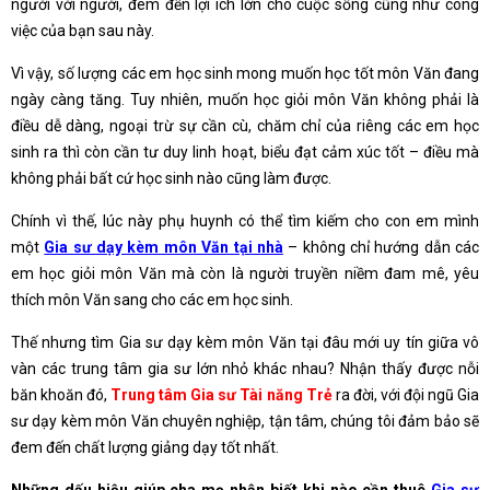
người với người, đem đến lợi ích lớn cho cuộc sống cũng như công
việc của bạn sau này.
Vì vậy, số lượng các em học sinh mong muốn học tốt môn Văn đang
ngày càng tăng. Tuy nhiên, muốn học giỏi môn Văn không phải là
điều dễ dàng, ngoại trừ sự cần cù, chăm chỉ của riêng các em học
sinh ra thì còn cần tư duy linh hoạt, biểu đạt cảm xúc tốt – điều mà
không phải bất cứ học sinh nào cũng làm được.
Chính vì thế, lúc này phụ huynh có thể tìm kiếm cho con em mình
một
Gia sư dạy kèm môn Văn tại nhà
– không chỉ hướng dẫn các
em học giỏi môn Văn mà còn là người truyền niềm đam mê, yêu
thích môn Văn sang cho các em học sinh.
Thế nhưng tìm Gia sư dạy kèm môn Văn tại đâu mới uy tín giữa vô
vàn các trung tâm gia sư lớn nhỏ khác nhau? Nhận thấy được nỗi
băn khoăn đó,
Trung tâm Gia sư Tài năng Trẻ
ra đời, với đội ngũ Gia
sư dạy kèm môn Văn chuyên nghiệp, tận tâm, chúng tôi đảm bảo sẽ
đem đến chất lượng giảng dạy tốt nhất.