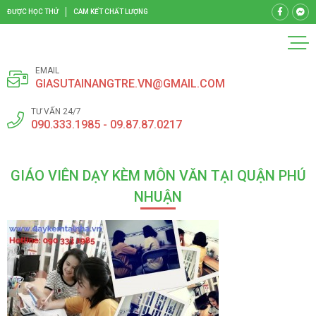
ĐƯỢC HỌC THỬ
CAM KẾT CHẤT LƯỢNG
EMAIL
GIASUTAINANGTRE.VN@GMAIL.COM
TƯ VẤN 24/7
090.333.1985 - 09.87.87.0217
GIÁO VIÊN DẠY KÈM MÔN VĂN TẠI QUẬN PHÚ
NHUẬN