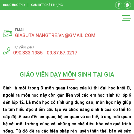
ĐƯỢC HỌC THỬ
CAM KẾT CHẤT LƯỢNG
EMAIL
GIASUTAINANGTRE.VN@GMAIL.COM
TƯ VẤN 24/7
090.333.1985 - 09.87.87.0217
GIÁO VIÊN DẠY MÔN SINH TẠI GIA
Sinh là một trong 3 môn quan trọng của kì thi đại học khối B,
ngoài ra môn học này còn gắn liền với các em học sinh từ lớp 6
đến lớp 12. Là môn học có tính ứng dụng cao, môn học này giúp
ta tìm hiểu đặc điểm cấu tạo và chức năng sinh lí của cơ thể từ
cấp độ tế bào đến cơ quan, hệ cơ quan và cơ thể, trong mối quan
hệ với môi trường cùng với những cơ chế điều hòa các quá trình
sống. Từ đó đề ra các biện pháp rèn luyện thân thể, bảo vệ sức