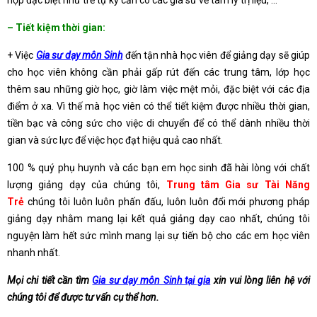
hợp đặc biệt như trẻ tự kỷ cần có các gia sư về tâm lý trị liệu, …
– Tiết kiệm thời gian:
+ Việc
Gia sư dạy môn Sinh
đến tận nhà học viên để giảng dạy sẽ giúp
cho học viên không cần phải gấp rút đến các trung tâm, lớp học
thêm sau những giờ học, giờ làm việc mệt mỏi, đặc biệt với các địa
điểm ở xa. Vì thế mà học viên có thể tiết kiệm được nhiều thời gian,
tiền bạc và công sức cho việc di chuyển để có thể dành nhiều thời
gian và sức lực để việc học đạt hiệu quả cao nhất.
100 % quý phụ huynh và các bạn em học sinh đã hài lòng với chất
lượng giảng dạy của chúng tôi,
Trung tâm Gia sư Tài Năng
Trẻ
chúng tôi luôn luôn phấn đấu, luôn luôn đổi mới phương pháp
giảng dạy nhằm mang lại kết quả giảng dạy cao nhất, chúng tôi
nguyện làm hết sức mình mang lại sự tiến bộ cho các em học viên
nhanh nhất.
Mọi chi tiết cần tìm
Gia sư dạy môn Sinh tại gia
xin vui lòng liên hệ với
chúng tôi để được tư vấn cụ thể hơn.