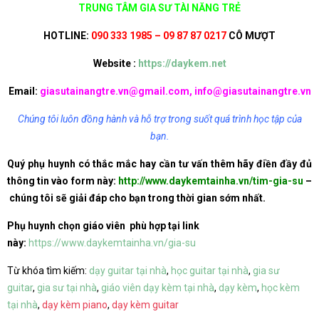
TRUNG TÂM GIA SƯ TÀI NĂNG TRẺ
HOTLINE:
090 333 1985 – 09 87 87 0217
CÔ MƯỢT
Website :
https://daykem.net
Email:
giasutainangtre.vn@gmail.com, info@giasutainangtre.vn
Chúng tôi luôn đồng hành và hỗ trợ trong suốt quá trình học tập của
bạn.
Quý phụ huynh có thắc mắc hay cần tư vấn thêm hãy điền đầy đủ
thông tin vào form này:
http://www.daykemtainha.vn/tim-gia-su
–
chúng tôi sẽ giải đáp cho bạn trong thời gian sớm nhất.
Phụ huynh chọn giáo viên phù hợp tại link
này:
https://www.daykemtainha.vn/gia-su
Từ khóa tìm kiếm:
dạy guitar tại nhà
,
học guitar tại nhà
,
gia sư
guitar
,
gia sư tại nhà
,
giáo viên dạy kèm tại nhà
,
dạy kèm
,
học kèm
tại nhà
,
dạy kèm piano
,
dạy kèm guitar