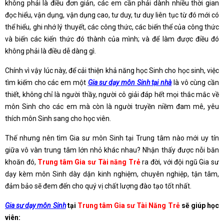
không phải là điều đơn giản, các em cần phải dành nhiều thời gian
đọc hiểu, vận dụng, vận dụng cao, tư duy, tư duy liên tục từ đó mới có
thể hiểu, ghi nhớ lý thuyết, các công thức, các biến thể của công thức
và biến các kiến thức đó thành của mình; và để làm được điều đó
không phải là điều dễ dàng gì.
Chính vì vậy lúc này, để cải thiện khả năng học Sinh cho học sinh, việc
tìm kiếm cho các em một
Gia sư dạy môn Sinh tại nhà
là vô cùng cần
thiết, không chỉ là người thầy, người cô giải đáp hết mọi thắc mắc về
môn Sinh cho các em mà còn là người truyền niềm đam mê, yêu
thích môn Sinh sang cho học viên.
Thế nhưng nên tìm Gia sư môn Sinh tại Trung tâm nào mới uy tín
giữa vô vàn trung tâm lớn nhỏ khác nhau? Nhận thấy được nỗi băn
khoăn đó,
Trung tâm Gia sư Tài năng Trẻ
ra đời, với đội ngũ Gia sư
dạy kèm môn Sinh dày dặn kinh nghiệm, chuyên nghiệp, tận tâm,
đảm bảo sẽ đem đến cho quý vị chất lượng đào tạo tốt nhất.
Gia sư dạy môn Sinh
tại
Trung tâm Gia sư Tài Năng Trẻ
sẽ giúp học
viên: