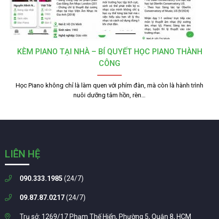
KÈM PIANO TẠI NHÀ – BÍ QUYẾT HỌC PIANO THÀNH
CÔNG
Học Piano không chỉ là làm quen với phím đàn, mà còn là hành trình
nuôi dưỡng tâm hồn, rèn…
LIÊN HỆ
090.333.1985
(24/7)
09.87.87.0217
(24/7)
Trụ sở: 1269/17 Phạm Thế Hiển, Phường 5, Quận 8, HCM