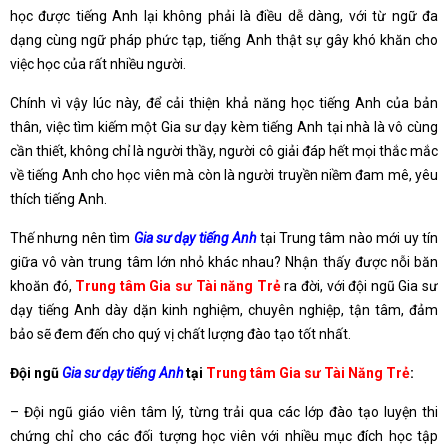
học được tiếng Anh lại không phải là điều dễ dàng, với từ ngữ đa
dạng cùng ngữ pháp phức tạp, tiếng Anh thật sự gây khó khăn cho
việc học của rất nhiều người.
Chính vì vậy lúc này, để cải thiện khả năng học tiếng Anh của bản
thân, việc tìm kiếm một Gia sư dạy kèm tiếng Anh tại nhà là vô cùng
cần thiết, không chỉ là người thầy, người cô giải đáp hết mọi thắc mắc
về tiếng Anh cho học viên mà còn là người truyền niềm đam mê, yêu
thích tiếng Anh.
Thế nhưng nên tìm
Gia sư dạy tiếng Anh
tại Trung tâm nào mới uy tín
giữa vô vàn trung tâm lớn nhỏ khác nhau? Nhận thấy được nỗi băn
khoăn đó,
Trung tâm Gia sư Tài năng Trẻ
ra đời, với đội ngũ Gia sư
dạy tiếng Anh dày dặn kinh nghiệm, chuyên nghiệp, tận tâm, đảm
bảo sẽ đem đến cho quý vị chất lượng đào tạo tốt nhất.
Đội ngũ
Gia sư dạy tiếng Anh
tại
Trung tâm Gia sư Tài Năng Trẻ
:
– Đội ngũ giáo viên tâm lý, từng trải qua các lớp đào tạo luyện thi
chứng chỉ cho các đối tượng học viên với nhiều mục đích học tập