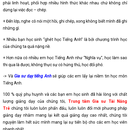
phải linh hoạt, phối hợp nhiều hình thức khác nhau chứ không chỉ
dừng lại việc đọc – chép.
+ Đến lớp, nghe cô nói một hồi, ghi chép, xong không biết mình đã ghi
những gì.
+ Nhiều bạn học sinh “ghét học Tiếng Anh” là bởi chương trình học
của chúng ta quá nặng nề.
+ Hơn nữa có nhiều em học Tiếng Anh như “Nghĩa vụ”, học làm sao
thi qua là được, không thực sự có hứng thú, học đối phó.
-> Và
Gia sư dạy tiếng Anh
sẽ giúp các em lấy lại niềm tin học môn
Tiếng Anh.
100 % quý phụ huynh và các bạn em học sinh đã hài lòng với chất
lượng giảng dạy của chúng tôi,
Trung tâm Gia sư Tài Năng
Trẻ
chúng tôi luôn luôn phấn đấu, luôn luôn đổi mới phương pháp
giảng dạy nhằm mang lại kết quả giảng dạy cao nhất, chúng tôi
nguyện làm hết sức mình mang lại sự tiến bộ cho các em học viên
nhanh nhất.