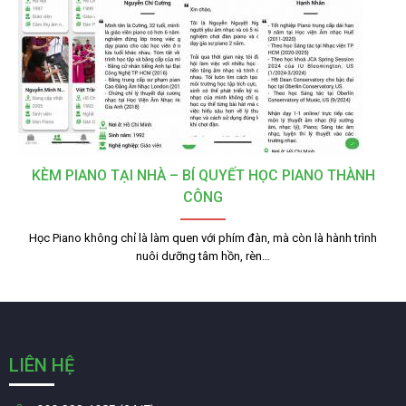
KÈM PIANO TẠI NHÀ – BÍ QUYẾT HỌC PIANO THÀNH
CÔNG
Học Piano không chỉ là làm quen với phím đàn, mà còn là hành trình
nuôi dưỡng tâm hồn, rèn…
LIÊN HỆ