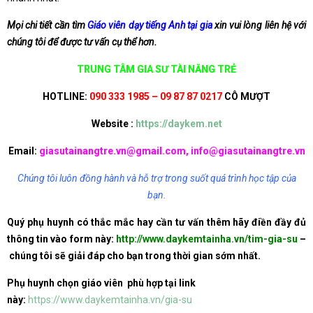
Mọi chi tiết cần tìm
Giáo viên dạy tiếng Anh tại gia
xin vui lòng liên hệ với
chúng tôi để được tư vấn cụ thể hơn.
TRUNG TÂM GIA SƯ TÀI NĂNG TRẺ
HOTLINE:
090 333 1985 – 09 87 87 0217
CÔ MƯỢT
Website :
https://daykem.net
Email:
giasutainangtre.vn@gmail.com, info@giasutainangtre.vn
Chúng tôi luôn đồng hành và hỗ trợ trong suốt quá trình học tập của
bạn.
Quý phụ huynh có thắc mắc hay cần tư vấn thêm hãy điền đầy đủ
thông tin vào form này:
http://www.daykemtainha.vn/tim-gia-su
–
chúng tôi sẽ giải đáp cho bạn trong thời gian sớm nhất.
Phụ huynh chọn giáo viên phù hợp tại link
này:
https://www.daykemtainha.vn/gia-su