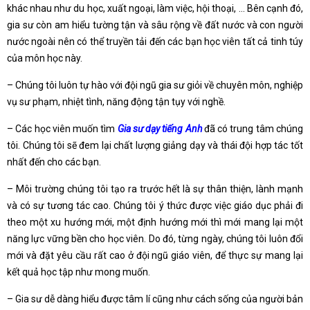
khác nhau như du học, xuất ngoại, làm việc, hội thoại, … Bên cạnh đó,
gia sư còn am hiểu tường tận và sâu rộng về đất nước và con người
nước ngoài nên có thể truyền tải đến các bạn học viên tất cả tinh túy
của môn học này.
– Chúng tôi luôn tự hào với đội ngũ gia sư giỏi về chuyên môn, nghiệp
vụ sư phạm, nhiệt tình, năng động tận tụy với nghề.
– Các học viên muốn tìm
Gia sư dạy tiếng Anh
đã có trung tâm chúng
tôi. Chúng tôi sẽ đem lại chất lượng giảng dạy và thái đội hợp tác tốt
nhất đến cho các bạn.
– Môi trường chúng tôi tạo ra trước hết là sự thân thiện, lành mạnh
và có sự tương tác cao. Chúng tôi ý thức được việc giáo dục phải đi
theo một xu hướng mới, một định hướng mới thì mới mang lại một
năng lực vững bền cho học viên. Do đó, từng ngày, chúng tôi luôn đổi
mới và đặt yêu cầu rất cao ở đội ngũ giáo viên, để thực sự mang lại
kết quả học tập như mong muốn.
– Gia sư dễ dàng hiểu được tâm lí cũng như cách sống của người bản