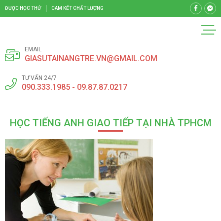
ĐƯỢC HỌC THỬ
CAM KẾT CHẤT LƯỢNG
EMAIL
GIASUTAINANGTRE.VN@GMAIL.COM
TƯ VẤN 24/7
090.333.1985 - 09.87.87.0217
HỌC TIẾNG ANH GIAO TIẾP TẠI NHÀ TPHCM