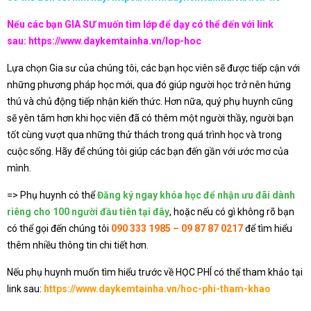
Nếu các bạn GIA SƯ muốn tìm lớp để dạy có thể đến với link
sau:
https://www.daykemtainha.vn/lop-hoc
Lựa chọn Gia sư của chúng tôi, các bạn học viên sẽ được tiếp cận với
những phương pháp học mới, qua đó giúp người học trở nên hứng
thú và chủ động tiếp nhận kiến thức. Hơn nữa, quý phụ huynh cũng
sẽ yên tâm hơn khi học viên đã có thêm một người thầy, người bạn
tốt cùng vượt qua những thử thách trong quá trình học và trong
cuộc sống. Hãy để chúng tôi giúp các bạn đến gần với ước mơ của
mình.
=> Phụ huynh có thể
Đăng ký ngay khóa học để nhận ưu đãi dành
riêng cho 100 người đầu tiên tại đây
, hoặc nếu có gì không rõ bạn
có thể gọi đến chúng tôi
090 333 1985 – 09 87 87 0217
để tìm hiểu
thêm nhiều thông tin chi tiết hơn.
Nếu phụ huynh muốn tìm hiểu trước về HỌC PHÍ có thể tham khảo tại
link sau:
https://www.daykemtainha.vn/hoc-phi-tham-khao