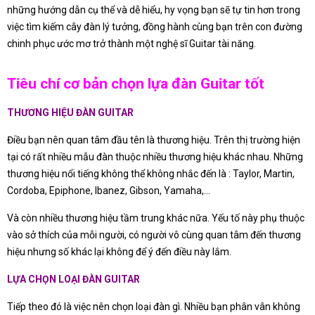
những hướng dẫn cụ thể và dễ hiểu, hy vọng bạn sẽ tự tin hơn trong
việc tìm kiếm cây đàn lý tưởng, đồng hành cùng bạn trên con đường
chinh phục ước mơ trở thành một nghệ sĩ Guitar tài năng.
Tiêu chí cơ bản chọn lựa đàn Guitar tốt
THƯƠNG HIỆU ĐÀN GUITAR
Điều bạn nên quan tâm đầu tên là thương hiệu. Trên thị trường hiện
tại có rất nhiều mẫu đàn thuộc nhiều thương hiệu khác nhau. Những
thương hiệu nổi tiếng không thể không nhắc đến là : Taylor, Martin,
Cordoba, Epiphone, Ibanez, Gibson, Yamaha,…
Và còn nhiều thương hiệu tầm trung khác nữa. Yếu tố này phụ thuộc
vào sở thích của mỗi người, có người vô cùng quan tâm đến thương
hiệu nhưng số khác lại không để ý đến điều này lắm.
LỰA CHỌN LOẠI ĐÀN GUITAR
Tiếp theo đó là việc nên chọn loại đàn gì. Nhiều bạn phân vân không