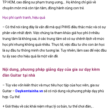
TP HCM, cao đẳng sư phạm trung ương,… Họ không chỉ giỏi về
chuyên môn mà còn tận tâm, đồng hành cùng con trẻ.
Học phí cạnh tranh, hiệu quả
– Có thể nói rằng đây là vấn đề mà quý PHHS điều thắc mắc và có sự
phân vân nhất định. Việc chúng ta tham khảo giá học phí ở nhiều
trung tâm là không sai, ở các trung tâm sẽ có sự chênh lệch về mức
học phí nhưng không quá nhiều. Thực tế, việc đầu tư cho con ăn học
là sự đầu tư thông minh cho tương lai. Tuy nhiên, làm sao để việc đầu
tư ấy sao cho hiệu quả là một vấn đề.
Nội dung, phương pháp giảng dạy của gia sư dạy kèm
đàn Guitar tại nhà
– Tùy vào vốn kiến thức và mục tiêu học tập của học viên, gia sư
Guitar –
Daykemtainha.vn
sẽ có nội dung và phương pháp dạy phù
hợp. Cụ thể:
+ Giới thiệu về các khái niệm nhạc lý cơ bản, tư thế chơi đàn,…