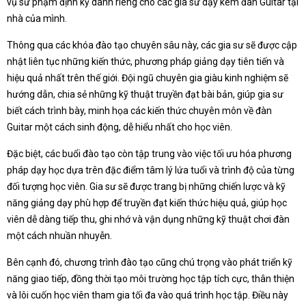
vụ sư phạm định kỳ dành riêng cho các gia sư dạy kèm đàn Guitar tại
nhà của mình.
Thông qua các khóa đào tạo chuyên sâu này, các gia sư sẽ được cập
nhật liên tục những kiến thức, phương pháp giảng dạy tiên tiến và
hiệu quả nhất trên thế giới. Đội ngũ chuyên gia giàu kinh nghiệm sẽ
hướng dẫn, chia sẻ những kỹ thuật truyền đạt bài bản, giúp gia sư
biết cách trình bày, minh họa các kiến thức chuyên môn về đàn
Guitar một cách sinh động, dễ hiểu nhất cho học viên.
Đặc biệt, các buổi đào tạo còn tập trung vào việc tối ưu hóa phương
pháp dạy học dựa trên đặc điểm tâm lý lứa tuổi và trình độ của từng
đối tượng học viên. Gia sư sẽ được trang bị những chiến lược và kỹ
năng giảng dạy phù hợp để truyền đạt kiến thức hiệu quả, giúp học
viên dễ dàng tiếp thu, ghi nhớ và vận dụng những kỹ thuật chơi đàn
một cách nhuần nhuyễn.
Bên cạnh đó, chương trình đào tạo cũng chú trọng vào phát triển kỹ
năng giao tiếp, đồng thời tạo môi trường học tập tích cực, thân thiện
và lôi cuốn học viên tham gia tối đa vào quá trình học tập. Điều này