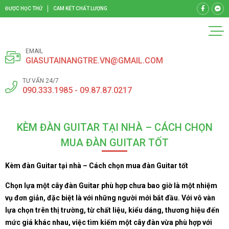
ĐƯỢC HỌC THỬ
CAM KẾT CHẤT LƯỢNG
EMAIL
GIASUTAINANGTRE.VN@GMAIL.COM
TƯ VẤN 24/7
090.333.1985 - 09.87.87.0217
KÈM ĐÀN GUITAR TẠI NHÀ – CÁCH CHỌN
MUA ĐÀN GUITAR TỐT
Kèm đàn Guitar tại nhà – Cách chọn mua đàn Guitar tốt
Chọn lựa một cây đàn Guitar phù hợp chưa bao giờ là một nhiệm
vụ đơn giản, đặc biệt là với những người mới bắt đầu. Với vô vàn
lựa chọn trên thị trường, từ chất liệu, kiểu dáng, thương hiệu đến
mức giá khác nhau, việc tìm kiếm một cây đàn vừa phù hợp với