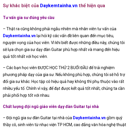
Sự khác biệt của
Daykemtainha.vn
thể hiện qua
Tư vấn gia sư đúng yêu cầu
– Thật ra cũng không phải ngẫu nhiên mà nhân viên tư vấn của
Daykemtainha.vn
lại hỏi kỹ các vấn đề liên quan đến mục tiêu,
nguyện vọng của học viên. Vì khi biết được những điều này, chúng tôi
sẽ lựa chọn gia sư dạy đàn Guitar phù hợp nhất và mang đến hiệu
quả tốt nhất với học viên.
– Các bạn học viên ĐƯỢC HỌC THỬ 2 BUỔI ĐẦU để trải nghiệm
phương pháp dạy của gia sư. Nếu không phù hợp, chúng tôi sẽ hỗ trợ
đổi gia sư khác. Học tập có hiệu quả hay không thì phụ thuộc vào rất
nhiều yếu tố. Chính vì vậy, để đạt được kết quả tốt nhất, chúng ta cần
phải phối hợp tốt với nhau.
Chất lượng đội ngũ giáo viên dạy đàn Guitar tại nhà
– Đội ngũ gia sư đàn Guitar tại nhà của
Daykemtainha.vn
gồm quý
thầy cô, sinh viên từ nhạc viện TP HCM, cao đẳng văn hóa nghệ thuật