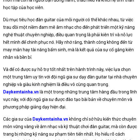
môn mà còn là người bạn đồng hành, thấu hiểu và khích lệ tinh thần
học tập của học viên.
Dù mục tiêu học đàn guitar của mỗi người có thể khác nhau, từ việc
trau dồi một niềm đam mê âm nhạc cho đến phát triển một kỹ năng
nghệ thuật chuyên nghiệp, điều quan trọng là phải kiên trì và nỗ lực
hết mình để chinh phục nó. Hãy nhớ rằng, thành công không đến từ
may mắn hay tài năng bẩm sinh, mà là kết quả của sự cố gắng kiên
nhẫn và bền bỉ.
Và để có được sự hỗ trợ tốt nhất trên hành trình này, việc lựa chọn
một trung tâm uy tín với đội ngũ gia sư dạy đàn guitar tại nhà chuyên
nghiệp và giàu kinh nghiệm là điều vô cùng quan trọng.
Daykemtainha.vn
là một trong những trung tâm hàng đầu trong lĩnh
vực này, với đội ngũ gia sư được đào tạo bài bản về chuyên môn và
phương pháp giảng dạy hiện đại.
Các gia sư của
Daykemtainha.vn
không chỉ sở hữu kiến thức chuyên
môn vững vàng về âm nhạc và kỹ thuật chơi đàn guitar, mà còn được
trang bị những kỹ năng sư phạm tiên tiến nhất. Họ hiểu rõ cách