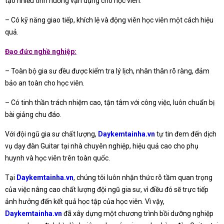
tạo nhiều tình huống vận dụng cho học viên.
– Có kỹ năng giao tiếp, khích lệ và động viên học viên một cách hiệu
quả.
Đạo đức nghề nghiệp:
– Toàn bộ gia sư đều được kiểm tra lý lịch, nhân thân rõ ràng, đảm
bảo an toàn cho học viên.
– Có tinh thần trách nhiệm cao, tận tâm với công việc, luôn chuẩn bị
bài giảng chu đáo.
Với đội ngũ gia sư chất lượng,
Daykemtainha.vn
tự tin đem đến dịch
vụ dạy đàn Guitar tại nhà chuyên nghiệp, hiệu quả cao cho phụ
huynh và học viên trên toàn quốc.
Tại
Daykemtainha.vn
, chúng tôi luôn nhận thức rõ tầm quan trọng
của việc nâng cao chất lượng đội ngũ gia sư, vì điều đó sẽ trực tiếp
ảnh hưởng đến kết quả học tập của học viên. Vì vậy,
Daykemtainha.vn
đã xây dựng một chương trình bồi dưỡng nghiệp