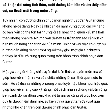
cải thiện đời sống tinh thần, nuôi dưỡng tâm hồn và tìm thấy niềm
vui, sự thoải mái trong cuộc sống.
Tuy nhiên, con đường chinh phục môn nghệ thuật đàn Guitar cũng
không hề dễ dàng. Ngay cả khi bạn đã nắm vững được các kỹ năng
cơ bản, vẫn có thể tồn tại những lỗi sai hoặc thói quen xấu mà bản
thân không nhận ra. Những vấn đề này sẽ trở thành rào cản lớn khi
bạn muốn nâng cao trình độ của mình. Chính vì vậy, việc có được sự
hướng dẫn đúng đắn từ một người thầy giỏi, một gia sư chuyên
nghiệp, là điều vô cùng quan trọng trên hành trình chinh phục đàn
Guitar.
Một gia sư giỏi không chỉ truyền đạt kiến thức chuyên môn mà còn
giúp học viên nhận ra và sửa chữa những lỗi sai, thói quen xấu từ
sớm. Họ sẽ đưa ra những phương pháp luyện tập khoa học, hiệu quả,
giúp học viên nâng cao kỹ năng một cách nhanh chóng và bền vững.
Bên cạnh đó, sự động viên, khích lệ từ gia sư cũng sẽ giúp học viên
duy trì được niềm đam mê, sự kiên trì và quyết tâm để vượt qua
những khó khăn trên con đường chinh phục đàn Guitar.