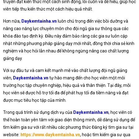
truyền đạt kiến thức một cách sinh động, lôi cuốn và dễ hiểu, giúp học
viên tiếp thu kiến thức một cách hiệu quả nhất.
Hơn nữa,
Daykemtainha.vn
luôn chú trọng đến việc bồi dưỡng và
nâng cao năng lực chuyên môn cho đội ngũ gia sư thông qua các
khóa đào tạo định kỳ. Điều này đảm bảo rằng các gia sư luôn cập
nhật những phương pháp giảng dạy mới nhất, đồng thời chia sẻ kinh
nghiệm và học hỏi lẫn nhau để không ngừng nâng cao chất lượng
giảng dạy.
Với sự đầu tư và cam kết mạnh mẽ vào chất lượng đội ngũ giảng
viên,
Daykemtainha.vn
tự hào mang đến cho học viên một môi
trường học tập chuyên nghiệp, hiệu quả và thân thiện. Tại đây, mỗi
học viên sẽ được hỗ trợ tối đa để phát huy tối đa tiềm năng và đạt
được mục tiêu học tập của mình.
Trong quá trình sử dụng dịch vụ của
Daykemtainha.vn
, học viên có
thể hoàn toàn yên tâm với giao diện thông minh, dễ dàng sử dụng để
tìm kiếm gia sư với rất nhiều các phương thức Đăng ký tìm gia sư tại
website:
https://www.daykemtainha.vn
, hoặc tìm kiếm gia sư qua