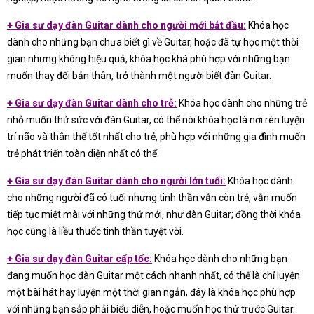
+ Gia sư dạy đàn Guitar dành cho người mới bắt đầu:
Khóa học
dành cho những bạn chưa biết gì về Guitar, hoặc đã tự học một thời
gian nhưng không hiệu quả, khóa học khá phù hợp với những bạn
muốn thay đổi bản thân, trở thành một người biết đàn Guitar.
+ Gia sư dạy đàn Guitar dành cho trẻ:
Khóa học dành cho những trẻ
nhỏ muốn thử sức với đàn Guitar, có thể nói khóa học là nơi rèn luyện
trí não và thân thể tốt nhất cho trẻ, phù hợp với những gia đình muốn
trẻ phát triển toàn diện nhất có thể.
+ Gia sư dạy đàn Guitar dành cho người lớn tuổi:
Khóa học dành
cho những người đã có tuổi nhưng tinh thần vẫn còn trẻ, vẫn muốn
tiếp tục miệt mài với những thứ mới, như đàn Guitar; đồng thời khóa
học cũng là liều thuốc tinh thần tuyệt vời.
+ Gia sư dạy đàn Guitar cấp tốc:
Khóa học dành cho những bạn
đang muốn học đàn Guitar một cách nhanh nhất, có thể là chỉ luyện
một bài hát hay luyện một thời gian ngắn, đây là khóa học phù hợp
với những bạn sắp phải biểu diễn, hoặc muốn học thử trước Guitar.