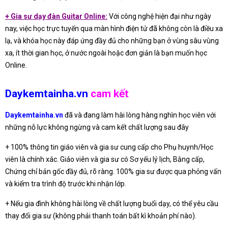
+ Gia sư dạy đàn Guitar Online:
Với công nghệ hiện đại như ngày
nay, việc học trực tuyến qua màn hình điện tử đã không còn là điều xa
lạ, và khóa học này đáp ứng đầy đủ cho những bạn ở vùng sâu vùng
xa, ít thời gian học, ở nước ngoài hoặc đơn giản là bạn muốn học
Online.
Daykemtainha.vn
cam kết
Daykemtainha.vn
đã và đang làm hài lòng hàng nghìn học viên với
những nỗ lực không ngừng và cam kết chất lượng sau đây
+ 100% thông tin giáo viên và gia sư cung cấp cho Phụ huynh/Học
viên là chính xác. Giáo viên và gia sư có Sơ yếu lý lịch, Bằng cấp,
Chứng chỉ bản gốc đầy đủ, rõ ràng. 100% gia sư được qua phỏng vấn
và kiểm tra trình độ trước khi nhận lớp.
+ Nếu gia đình không hài lòng về chất lượng buổi dạy, có thể yêu cầu
thay đổi gia sư (không phải thanh toán bất kì khoản phí nào).