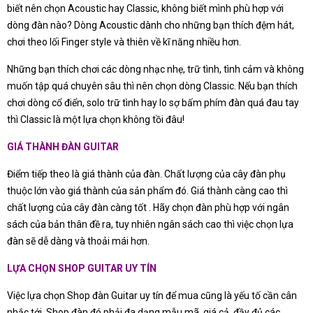
biết nên chọn Acoustic hay Classic, không biết mình phù hợp với
dòng đàn nào? Dòng Acoustic dành cho những bạn thích đệm hát,
chơi theo lối Finger style và thiên về kĩ năng nhiều hơn.
Những bạn thích chơi các dòng nhạc nhẹ, trữ tình, tình cảm và không
muốn tập quá chuyên sâu thì nên chọn dòng Classic. Nếu bạn thích
chơi dòng cổ điển, solo trữ tình hay lo sợ bấm phím đàn quá đau tay
thì Classic là một lựa chọn không tồi đâu!
GIÁ THÀNH ĐÀN GUITAR
Điểm tiếp theo là giá thành của đàn. Chất lượng của cây đàn phụ
thuộc lớn vào giá thành của sản phẩm đó. Giá thành càng cao thì
chất lượng của cây đàn càng tốt . Hãy chọn đàn phù hợp với ngân
sách của bản thân đề ra, tuy nhiên ngân sách cao thì việc chọn lựa
đàn sẽ dễ dàng và thoải mái hơn.
LỰA CHỌN SHOP GUITAR UY TÍN
Việc lựa chọn Shop đàn Guitar uy tín để mua cũng là yếu tố cần cân
nhắc tới. Shop đàn đó phải đa dạng mẫu mã, giá cả, đầy đủ các