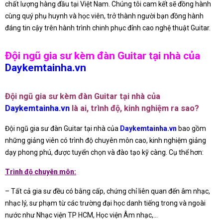
chất lượng hàng đầu tại Việt Nam. Chúng tôi cam kết sẽ đồng hành
cùng quý phụ huynh và học viên, trở thành người bạn đồng hành
đáng tin cậy trên hành trình chinh phục đỉnh cao nghệ thuật Guitar.
Đội ngũ gia sư kèm đàn Guitar tại nhà của
Daykemtainha.vn
Đội ngũ gia sư kèm đàn Guitar tại nhà của
Daykemtainha.vn
là ai, trình độ, kinh nghiệm ra sao?
Đội ngũ gia sư đàn Guitar tại nhà của
Daykemtainha.vn
bao gồm
những giảng viên có trình độ chuyên môn cao, kinh nghiệm giảng
dạy phong phú, được tuyển chọn và đào tạo kỹ càng. Cụ thể hơn:
Trình độ chuyên môn:
– Tất cả gia sư đều có bằng cấp, chứng chỉ liên quan đến âm nhạc,
nhạc lý, sư phạm từ các trường đại học danh tiếng trong và ngoài
nước như Nhạc viện TP HCM, Học viện Âm nhạc,…