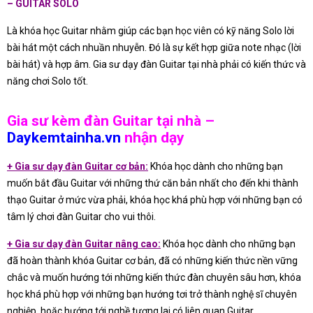
– GUITAR SOLO
Là khóa học Guitar nhằm giúp các bạn học viên có kỹ năng Solo lời
bài hát một cách nhuần nhuyễn. Đó là sự kết hợp giữa note nhạc (lời
bài hát) và hợp âm. Gia sư dạy đàn Guitar tại nhà phải có kiến thức và
năng chơi Solo tốt.
Gia sư kèm đàn Guitar tại nhà –
Daykemtainha.vn
nhận dạy
+ Gia sư dạy đàn Guitar cơ bản:
Khóa học dành cho những bạn
muốn bắt đầu Guitar với những thứ căn bản nhất cho đến khi thành
thạo Guitar ở mức vừa phải, khóa học khá phù hợp với những bạn có
tâm lý chơi đàn Guitar cho vui thôi.
+ Gia sư dạy đàn Guitar nâng cao:
Khóa học dành cho những bạn
đã hoàn thành khóa Guitar cơ bản, đã có những kiến thức nền vững
chắc và muốn hướng tới những kiến thức đàn chuyên sâu hơn, khóa
học khá phù hợp với những bạn hướng tơi trở thành nghệ sĩ chuyên
nghiệp, hoặc hướng tới nghề tương lai có liên quan Guitar.