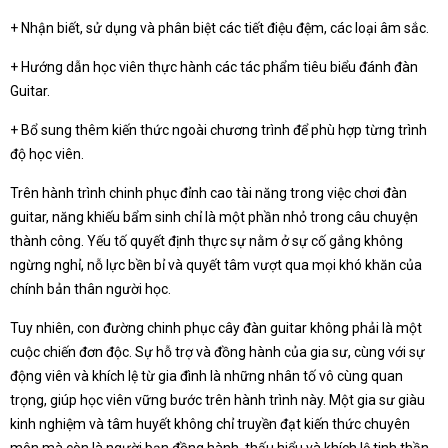
+ Nhận biết, sử dụng và phân biệt các tiết điệu đệm, các loại âm sắc.
+ Hướng dẫn học viên thực hành các tác phẩm tiêu biểu đánh đàn
Guitar.
+ Bổ sung thêm kiến thức ngoài chương trình để phù hợp từng trình
độ học viên.
Trên hành trình chinh phục đỉnh cao tài năng trong việc chơi đàn
guitar, năng khiếu bẩm sinh chỉ là một phần nhỏ trong câu chuyện
thành công. Yếu tố quyết định thực sự nằm ở sự cố gắng không
ngừng nghỉ, nỗ lực bền bỉ và quyết tâm vượt qua mọi khó khăn của
chính bản thân người học.
Tuy nhiên, con đường chinh phục cây đàn guitar không phải là một
cuộc chiến đơn độc. Sự hỗ trợ và đồng hành của gia sư, cùng với sự
động viên và khích lệ từ gia đình là những nhân tố vô cùng quan
trọng, giúp học viên vững bước trên hành trình này. Một gia sư giàu
kinh nghiệm và tâm huyết không chỉ truyền đạt kiến thức chuyên