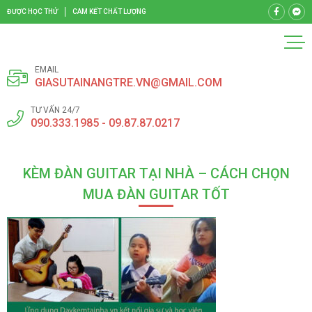
ĐƯỢC HỌC THỬ
CAM KẾT CHẤT LƯỢNG
EMAIL
GIASUTAINANGTRE.VN@GMAIL.COM
TƯ VẤN 24/7
090.333.1985 - 09.87.87.0217
KÈM ĐÀN GUITAR TẠI NHÀ – CÁCH CHỌN
MUA ĐÀN GUITAR TỐT