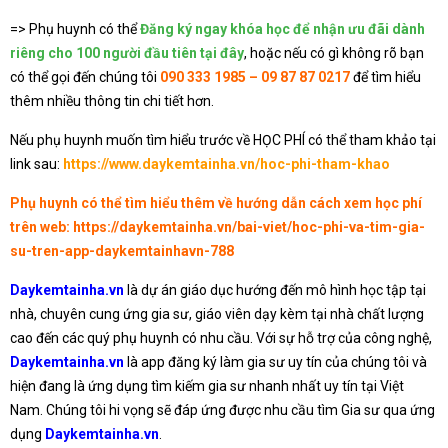
=> Phụ huynh có thể
Đăng ký ngay khóa học để nhận ưu đãi dành
riêng cho 100 người đầu tiên tại đây
, hoặc nếu có gì không rõ bạn
có thể gọi đến chúng tôi
090 333 1985 – 09 87 87 0217
để tìm hiểu
thêm nhiều thông tin chi tiết hơn.
Nếu phụ huynh muốn tìm hiểu trước về HỌC PHÍ có thể tham khảo tại
link sau:
https://www.daykemtainha.vn/hoc-phi-tham-khao
Phụ huynh có thể tìm hiểu thêm về hướng dẫn cách xem học phí
trên web:
https://daykemtainha.vn/bai-viet/hoc-phi-va-tim-gia-
su-tren-app-daykemtainhavn-788
Daykemtainha.vn
là dự án giáo dục hướng đến mô hình học tập tại
nhà, chuyên cung ứng gia sư, giáo viên dạy kèm tại nhà chất lượng
cao đến các quý phụ huynh có nhu cầu. Với sự hỗ trợ của công nghệ,
Daykemtainha.vn
là app đăng ký làm gia sư uy tín của chúng tôi và
hiện đang là ứng dụng tìm kiếm gia sư nhanh nhất uy tín tại Việt
Nam. Chúng tôi hi vọng sẽ đáp ứng được nhu cầu tìm Gia sư qua ứng
dụng
Daykemtainha.vn
.