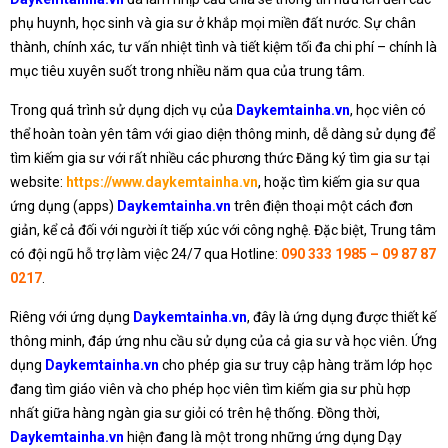
phụ huynh, học sinh và gia sư ở khắp mọi miền đất nước. Sự chân
thành, chính xác, tư vấn nhiệt tình và tiết kiệm tối đa chi phí – chính là
mục tiêu xuyên suốt trong nhiều năm qua của trung tâm.
Trong quá trình sử dụng dịch vụ của
Daykemtainha.vn
, học viên có
thể hoàn toàn yên tâm với giao diện thông minh, dễ dàng sử dụng để
tìm kiếm gia sư với rất nhiều các phương thức Đăng ký tìm gia sư tại
website:
https://www.daykemtainha.vn
, hoặc tìm kiếm gia sư qua
ứng dụng (apps)
Daykemtainha.vn
trên điện thoại một cách đơn
giản, kể cả đối với người ít tiếp xúc với công nghệ. Đặc biệt, Trung tâm
có đội ngũ hỗ trợ làm việc 24/7 qua Hotline:
090 333 1985 – 09 87 87
0217
.
Riêng với ứng dụng
Daykemtainha.vn
, đây là ứng dụng được thiết kế
thông minh, đáp ứng nhu cầu sử dụng của cả gia sư và học viên. Ứng
dụng
Daykemtainha.vn
cho phép gia sư truy cập hàng trăm lớp học
đang tìm giáo viên và cho phép học viên tìm kiếm gia sư phù hợp
nhất giữa hàng ngàn gia sư giỏi có trên hệ thống. Đồng thời,
Daykemtainha.vn
hiện đang là một trong những ứng dụng Dạy