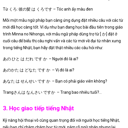
Từ くろ: 彼の髪 は くろです – Tóc anh ấy màu đen
Mỗi một mẫu ngữ pháp bạn càng ứng dụng đặt nhiều câu với các từ
mới đã học càng tốt. Ví dụ như bạn đang học bài đầu tiên trong giáo
trình Minna no Nihongo, với mẫu ngữ pháp dùng trợ từ [ か] đặt ở
cuối câu để biểu thị câu nghi vấn và các từ mới về đại từ nhân xưng
trong tiếng Nhật, bạn hãy đặt thật nhiều các câu hỏi như:
あの ひと は だれ です か – Người đó là ai?
あのかた は どなた です か – Vị đó là ai?
あなた は せんせい です か – Bạn có phải giáo viên không?
Trangさんは なんさい ですか – Trang bao nhiêu tuổi?…
3. Học giao tiếp tiếng Nhật
Kỹ năng hội thoại vô cùng quan trọng đối với người học tiếng Nhật,
nếu bạn chỉ chăm chăm học từ mới, nắm rõ ngữ pháp nhưng lại