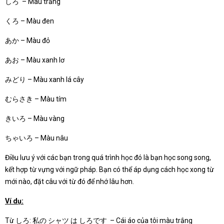
しろ – Màu trắng
くろ – Màu đen
あか – Màu đỏ
あお – Màu xanh lơ
みどり – Màu xanh lá cây
むらさき – Màu tím
きいろ – Màu vàng
ちゃいろ – Màu nâu
Điều lưu ý với các bạn trong quá trình học đó là bạn học song song,
kết hợp từ vựng với ngữ pháp. Bạn có thể áp dụng cách học xong từ
mới nào, đặt câu với từ đó để nhớ lâu hơn.
Ví dụ:
Từ しろ: 私の シャツ は しろです – Cái áo của tôi màu trắng