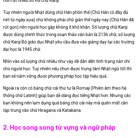
hơn rất nhiều so với chữ Kanji.
Tuy nhiên người Nhật dùng chữ Hán phồn thể (Chữ Hán có đầy đủ
nét từ ngày xưa) chứ không phải chữ giản thể ngày nay (Chữ Hán đã
rút gọn) nên người học gặp không ít khó khăn. Số lượng chữ Kanji
được dùng chính thức trong soạn thảo văn bản là 2136 chữ, số lượng
chữ Kanji Bộ giáo dục Nhật yêu cầu đưa vào giảng dạy tại các trường
đại học là 1945 chữ.
Nhìn vào số lượng chữ nhiều như vậy dễ dẫn đến tình trạng nản chí
cho người học. Tuy nhiên nếu chọn được trung tâm Nhật ngữ tốt thì
bạn sẽ nắm vững được phương pháp học tập hiệu quả.
Ngoài ra còn có bảng chữ cái thứ tư là Romaji (Phiên âm theo hệ
thống chữ Latinh) giúp bạn dễ dàng đọc tiếng Nhật hơn. Nhưng các
bạn không nên lạm dụng quá bảng chữ cái này mà quên mất cần
tập trung vào chữ Hiragana và Katakana.
2. Học song song từ vựng và ngữ pháp