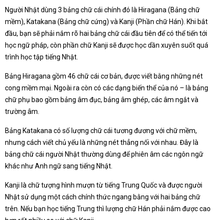
Người Nhật dùng 3 bảng chữ cái chính đó là Hiragana (Bảng chữ
mềm), Katakana (Bảng chữ cứng) và Kanji (Phần chữ Hán). Khi bắt
đầu, bạn sẽ phải nắm rõ hai bảng chữ cái đầu tiên để có thể tiến tới
học ngữ pháp, còn phần chữ Kanji sẽ được học dần xuyên suốt quá
trình học tập tiếng Nhật.
Bảng Hiragana gồm 46 chữ cái cơ bản, được viết bằng những nét
cong mềm mại. Ngoài ra còn có các dạng biến thể của nó – là bảng
chữ phụ bao gồm bảng âm đục, bảng âm ghép, các âm ngắt và
trường âm.
Bảng Katakana có số lượng chữ cái tương đương với chữ mềm,
nhưng cách viết chủ yếu là những nét thẳng nối với nhau. Đây là
bảng chữ cái người Nhật thường dùng để phiên âm các ngôn ngữ
khác như Anh ngữ sang tiếng Nhật.
Kanji là chữ tượng hình mượn từ tiếng Trung Quốc và được người
Nhật sử dụng một cách chính thức ngang bằng với hai bảng chữ
trên. Nếu bạn học tiếng Trung thì lượng chữ Hán phải nắm được cao