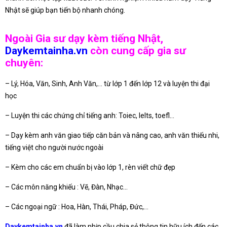
Nhật sẽ giúp bạn tiến bộ nhanh chóng.
Ngoài Gia sư dạy kèm tiếng Nhật,
Daykemtainha.vn
còn cung cấp gia sư
chuyên:
– Lý, Hóa, Văn, Sinh, Anh Văn,… từ lớp 1 đến lớp 12 và luyện thi đại
học
– Luyện thi các chứng chỉ tiếng anh: Toiec, Ielts, toefl…
– Dạy kèm anh văn giao tiếp căn bản và nâng cao, anh văn thiếu nhi,
tiếng việt cho người nước ngoài
– Kèm cho các em chuẩn bị vào lớp 1, rèn viết chữ đẹp
– Các môn năng khiếu : Vẽ, Đàn, Nhạc…
– Các ngoại ngữ : Hoa, Hàn, Thái, Pháp, Đức,…
Daykemtainha.vn
đã làm nhịp cầu chia sẻ thông tin hữu ích đến các