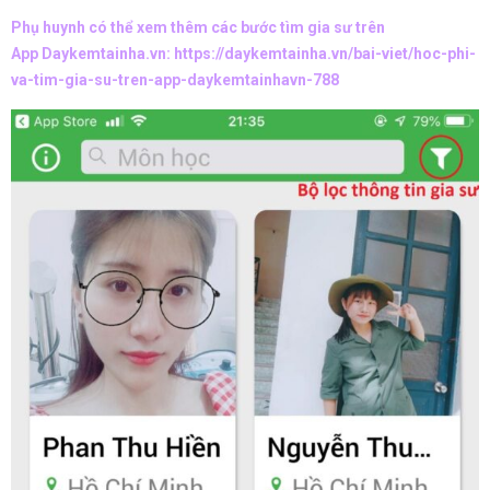
Phụ huynh có thể xem thêm các bước tìm gia sư trên
App Daykemtainha.vn:
https://daykemtainha.vn/bai-viet/hoc-phi-
va-tim-gia-su-tren-app-daykemtainhavn-788