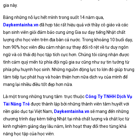
gia này.
Bằng những nỗ lực hết mình trong suốt 14 năm qua,
Daykemtainha.vn
đã hợp tác rất hiệu quả với thầy cô giáo và các
bạn sinh viên giỏi đảm bảo cung ứng Gia sư dạy tiếng Nhật chất
lượng cho học viên trên địa bàn cả nước. Trong khoảng 10 buổi dạy,
hơn 90% học viên đều cảm nhận sự thay đổi rõ rệt về tư duy ngôn
ngữ và có thái độ học tập tích cực hơn. Chúng tôi cũng nhận được
tình cảm quý mến từ phía đội ngũ gia sư cũng như sự tin tưởng từ
phía phụ huynh học sinh. Những nguồn động lực to lớn đó giúp trung
tâm tiếp tục phát huy và hoàn thiện hơn nữa dịch vụ của mình để
mang lại nhiều điều tốt đẹp hơn nữa.
Là một trong những trung tâm trực thuộc
Công Ty TNHH Dịch Vụ
Tài Năng Trẻ
được thành lập bởi những thành viên tâm huyết với
nền giáo dục tại Việt Nam,
Daykemtainha.vn
sẽ mang đến những
chương trình dạy kèm tiếng Nhật tại nhà chất lượng và chắt lọc từ
kinh nghiệm giảng dạy lâu năm, linh hoạt thay đổi theo từng khả
năng học tập của học viên.