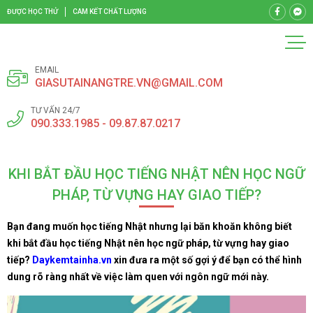
ĐƯỢC HỌC THỬ
CAM KẾT CHẤT LƯỢNG
EMAIL
GIASUTAINANGTRE.VN@GMAIL.COM
TƯ VẤN 24/7
090.333.1985 - 09.87.87.0217
KHI BẮT ĐẦU HỌC TIẾNG NHẬT NÊN HỌC NGỮ
PHÁP, TỪ VỰNG HAY GIAO TIẾP?
Bạn đang muốn học tiếng Nhật nhưng lại băn khoăn không biết
khi bắt đầu học tiếng Nhật nên học ngữ pháp, từ vựng hay giao
tiếp?
Daykemtainha.vn
xin đưa ra một số gợi ý để bạn có thể hình
dung rõ ràng nhất về việc làm quen với ngôn ngữ mới này.