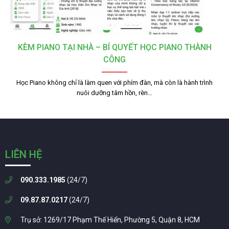
KÈM PIANO TẠI NHÀ – BÍ QUYẾT HỌC PIANO THÀNH
CÔNG
Học Piano không chỉ là làm quen với phím đàn, mà còn là hành trình
nuôi dưỡng tâm hồn, rèn…
LIÊN HỆ
090.333.1985
(24/7)
09.87.87.0217
(24/7)
Trụ sở: 1269/17 Phạm Thế Hiển, Phường 5, Quận 8, HCM