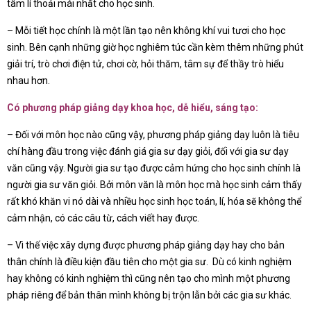
tâm lí thoải mái nhất cho học sinh.
– Mỗi tiết học chính là một lần tạo nên không khí vui tươi cho học
sinh. Bên cạnh những giờ học nghiêm túc cần kèm thêm những phút
giải trí, trò chơi điện tử, chơi cờ, hỏi thăm, tâm sự để thầy trò hiểu
nhau hơn.
Có phương pháp giảng dạy khoa học, dễ hiểu, sáng tạo:
– Đối với môn học nào cũng vậy, phương pháp giảng dạy luôn là tiêu
chí hàng đầu trong việc đánh giá gia sư dạy giỏi, đối với gia sư dạy
văn cũng vậy. Người gia sư tạo được cảm hứng cho học sinh chính là
người gia sư văn giỏi. Bởi môn văn là môn học mà học sinh cảm thấy
rất khó khăn vi nó dài và nhiều học sinh học toán, lí, hóa sẽ không thể
cảm nhận, có các câu từ, cách viết hay được.
– Vì thế việc xây dựng được phương pháp giảng dạy hay cho bản
thân chính là điều kiện đầu tiên cho một gia sư. Dù có kinh nghiệm
hay không có kinh nghiệm thì cũng nên tạo cho mình một phương
pháp riêng để bản thân mình không bị trộn lẫn bởi các gia sư khác.