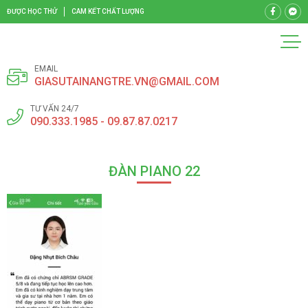
ĐƯỢC HỌC THỬ
CAM KẾT CHẤT LƯỢNG
EMAIL
GIASUTAINANGTRE.VN@GMAIL.COM
TƯ VẤN 24/7
090.333.1985 - 09.87.87.0217
ĐÀN PIANO 22