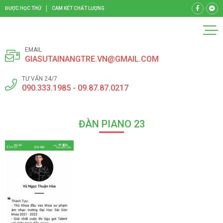
ĐƯỢC HỌC THỬ
CAM KẾT CHẤT LƯỢNG
EMAIL
GIASUTAINANGTRE.VN@GMAIL.COM
TƯ VẤN 24/7
090.333.1985 - 09.87.87.0217
ĐÀN PIANO 23