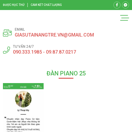
ĐƯỢC HỌC THỬ
CAM KẾT CHẤT LƯỢNG
EMAIL
GIASUTAINANGTRE.VN@GMAIL.COM
TƯ VẤN 24/7
090.333.1985 - 09.87.87.0217
ĐÀN PIANO 25