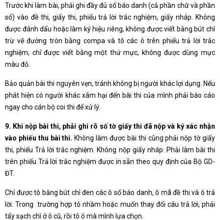
Trước khi làm bài, phải ghi đầy đủ số báo danh (cả phần chữ và phần
số) vào đề thi, giấy thi, phiếu trả lời trắc nghiệm, giấy nháp. Không
được đánh dấu hoặc làm ký hiệu riêng, không được viết bằng bút chì
trừ vẽ đường tròn bằng compa và tô các ô trên phiếu trả lời trắc
nghiệm; chỉ được viết bằng một thứ mực, không được dùng mực
màu đỏ.
Bảo quản bài thi nguyên vẹn, tránh không bị người khác lợi dụng. Nếu
phát hiện có người khác xâm hại đến bài thi của mình phải báo cáo
ngay cho cán bộ coi thi để xử lý.
9. Khi nộp bài thi, phải ghi rõ số tờ giấy thi đã nộp và ký xác nhận
vào phiếu thu bài thi.
Không làm được bài thi cũng phải nộp tờ giấy
thi, phiếu Trả lời trắc nghiệm. Không nộp giấy nháp. Phải làm bài thi
trên phiếu Trả lời trắc nghiệm được in sẵn theo quy định của Bộ GD-
ĐT.
Chỉ được tô bằng bút chì đen các ô số báo danh, ô mã đề thi và ô trả
lời. Trong trường hợp tô nhầm hoặc muốn thay đổi câu trả lời, phải
tẩy sạch chì ở ô cũ, rồi tô ô mà mình lựa chọn.