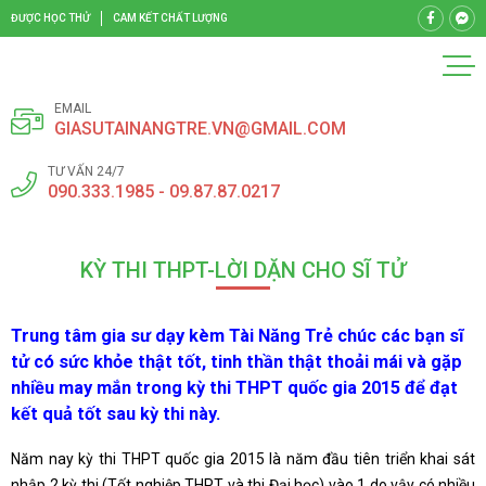
ĐƯỢC HỌC THỬ
CAM KẾT CHẤT LƯỢNG
EMAIL
GIASUTAINANGTRE.VN@GMAIL.COM
TƯ VẤN 24/7
090.333.1985 - 09.87.87.0217
KỲ THI THPT-LỜI DẶN CHO SĨ TỬ
Trung tâm gia sư dạy kèm Tài Năng Trẻ chúc các bạn sĩ
tử có sức khỏe thật tốt, tinh thần thật thoải mái và gặp
nhiều may mắn trong kỳ thi THPT quốc gia 2015 để đạt
kết quả tốt sau kỳ thi này.
Năm nay kỳ thi THPT quốc gia 2015 là năm đầu tiên triển khai sát
nhập 2 kỳ thi (Tốt nghiệp THPT và thi Đại học) vào 1 do vậy có nhiều