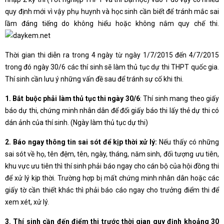
quy định mới vì vậy phụ huynh và học sinh cần biết để tránh mắc sai
lầm đáng tiếng do không hiểu hoặc không nắm quy chế thi.
Thời gian thi diễn ra trong 4 ngày từ ngày 1/7/2015 đến 4/7/2015
trong đó ngày 30/6 các thí sinh sẽ làm thủ tục dự thi THPT quốc gia.
Thí sinh cần lưu ý những vấn đề sau để tránh sự cố khi thi.
1. Bắt buộc phải làm thủ tục thi ngày 30/6
: Thí sinh mang theo giấy
báo dự thi, chứng minh nhân dân để đổi giấy báo thi lấy thẻ dự thi có
dán ảnh của thí sinh. (Ngày làm thủ tục dự thi)
2. Báo ngay thông tin sai sót để kịp thời xử lý:
Nếu thấy có những
sai sót về họ, tên đệm, tên, ngày, tháng, năm sinh, đối tượng ưu tiên,
khu vực ưu tiên thì thí sinh phải báo ngay cho cán bộ của hội đồng thi
để xử lý kịp thời. Trường hợp bị mất chứng minh nhân dân hoặc các
giấy tờ cần thiết khác thì phải báo cáo ngay cho trưởng điểm thi để
xem xét, xử lý.
3. Thí sinh cần đến điểm thi trước thời gian quy định khoảng 30