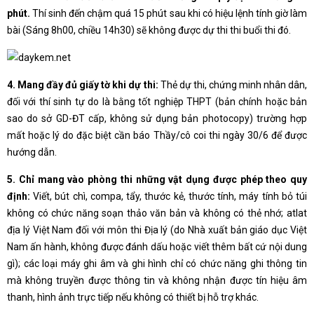
phút.
Thí sinh đến chậm quá 15 phút sau khi có hiệu lệnh tính giờ làm
bài (Sáng 8h00, chiều 14h30) sẽ không được dự thi thi buổi thi đó.
4. Mang đầy đủ giấy tờ khi dự thi:
Thẻ dự thi, chứng minh nhân dân,
đối với thí sinh tự do là bằng tốt nghiệp THPT (bản chính hoặc bản
sao do sở GD-ĐT cấp, không sử dụng bản photocopy) trường hợp
mất hoặc lý do đặc biệt cần báo Thầy/cô coi thi ngày 30/6 để được
hướng dẫn.
5. Chỉ mang vào phòng thi những vật dụng được phép theo quy
định:
Viết, bút chì, compa, tẩy, thước kẻ, thước tính, máy tính bỏ túi
không có chức năng soạn thảo văn bản và không có thẻ nhớ; atlat
địa lý Việt Nam đối với môn thi Địa lý (do Nhà xuất bản giáo dục Việt
Nam ấn hành, không được đánh dấu hoặc viết thêm bất cứ nội dung
gì); các loại máy ghi âm và ghi hình chỉ có chức năng ghi thông tin
mà không truyền được thông tin và không nhận được tín hiệu âm
thanh, hình ảnh trực tiếp nếu không có thiết bị hỗ trợ khác.