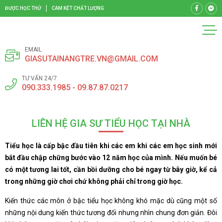
ĐƯỢC HỌC THỬ
CAM KẾT CHẤT LƯỢNG
EMAIL
GIASUTAINANGTRE.VN@GMAIL.COM
TƯ VẤN 24/7
090.333.1985 - 09.87.87.0217
LIÊN HỆ GIA SƯ TIỂU HỌC TẠI NHÀ
Tiểu học là cấp bậc đầu tiên khi các em khi các em học sinh mới
bắt đầu chập chững bước vào 12 năm học của mình. Nếu muốn bé
có một tương lai tốt, cần bồi dưỡng cho bé ngay từ bây giờ, kể cả
trong những giờ chơi chứ không phải chỉ trong giờ học.
Kiến thức các môn ở bậc tiểu học không khó mặc dù cũng một số
những nội dung kiến thức tương đối nhưng nhìn chung đơn giản. Đôi