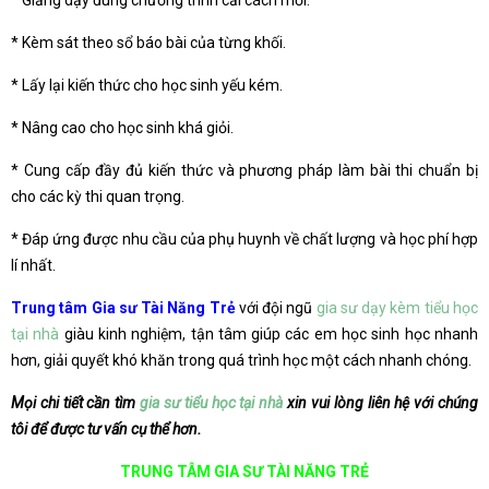
* Giảng dạy đúng chương trình cải cách mới.
* Kèm sát theo sổ báo bài của từng khối.
* Lấy lại kiến thức cho học sinh yếu kém.
* Nâng cao cho học sinh khá giỏi.
* Cung cấp đầy đủ kiến thức và phương pháp làm bài thi chuẩn bị
cho các kỳ thi quan trọng.
* Đáp ứng được nhu cầu của phụ huynh về chất lượng và học phí hợp
lí nhất.
Trung tâm Gia sư Tài Năng Trẻ
với đội ngũ
gia sư dạy kèm tiểu học
tại nhà
giàu kinh nghiệm, tận tâm giúp các em học sinh học nhanh
hơn, giải quyết khó khăn trong quá trình học một cách nhanh chóng.
Mọi chi tiết cần tìm
gia sư tiểu học tại nhà
xin vui lòng liên hệ với chúng
tôi để được tư vấn cụ thể hơn.
TRUNG TÂM GIA SƯ TÀI NĂNG TRẺ