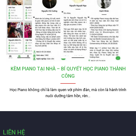
KÈM PIANO TẠI NHÀ – BÍ QUYẾT HỌC PIANO THÀNH
CÔNG
Học Piano không chỉ là làm quen với phím đàn, mà còn là hành trình
nuôi dưỡng tâm hồn, rèn…
LIÊN HỆ