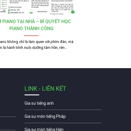
 PIANO TẠI NHÀ – BÍ QUYẾT HỌC
PIANO THÀNH CÔNG
ano không chỉ là làm quen với phím đàn, mà
n là hành trình nuôi dưỡng tâm hồn, rèn…
LINK - LIÊN KẾT
Gia sư tiếng anh
Gia sư môn tiếng Pháp
Gia sư môn tiếng Hàn