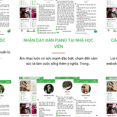
TỐC
NHẬN DẠY ĐÀN PIANO TẠI NHÀ HỌC
CÁ
VIÊN
huẩn bị
g…
Âm nhạc luôn có sức mạnh đặc biệt, chạm đến cảm
Lợi 
xúc và làm cuộc sống thêm ý nghĩa. Trong…
websit