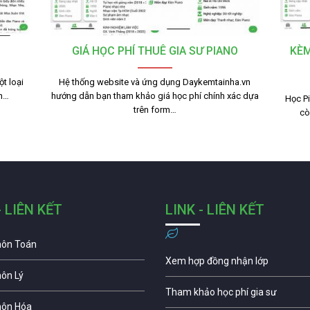
GIÁ HỌC PHÍ THUÊ GIA SƯ PIANO
KÈM
t loại
Hệ thống website và ứng dụng Daykemtainha.vn
nh…
hướng dẫn bạn tham khảo giá học phí chính xác dựa
Học Pi
trên form…
cò
- LIÊN KẾT
LINK - LIÊN KẾT
môn Toán
Xem hợp đồng nhận lớp
môn Lý
Tham khảo học phí gia sư
môn Hóa