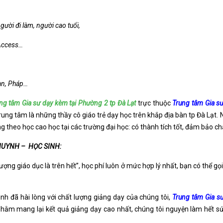
gười đi làm, người cao tuổi,
 Access…
Hàn, Pháp…
ng tâm Gia sư dạy kèm tại Phường 2 tp Đà Lạt
trực thuộc
Trung tâm Gia sư
trung tâm là những thầy cô giáo trẻ dạy học trên khắp địa bàn tp Đà Lạt. 
ang theo học cao học tại các trường đại học: có thành tích tốt, đảm bảo c
HUYNH – HỌC SINH:
ng giáo dục là trên hết”, học phí luôn ở mức hợp lý nhất, bạn có thể gọ
h đã hài lòng với chất lượng giảng dạy của chúng tôi,
Trung tâm Gia sư
hằm mang lại kết quả giảng dạy cao nhất, chúng tôi nguyện làm hết s