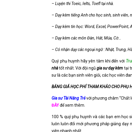
– Luyện thi Toeic, Ielts, Toefl tại nhà.
– Dạy kèm tiếng Anh cho học sinh, sinh viên, n
– Dạy kèm tin học: Word, Excel, PowerPoint,
– Dạy kèm các môn Đàn, Hát, Múa, Cờ…
– Có nhận dạy các ngoại ngữ : Nhật, Trung, 
Quý phụ huynh hãy yên tâm khi đến với
Tru
nhà
tốt nhất. Với đội ngũ
gia sư dạy kèm
tại 
sư là các bạn sinh viên giỏi, các học viên đ
BẢNG GIÁ HỌC PHÍ THAM KHẢO CHO PHỤ 
Gia sư Tài Năng Trẻ
với phương châm “Chất lượ
ĐÂY
để xem thêm.
100 % quý phụ huynh và các bạn em học sin
luôn luôn đổi mới phương pháp giảng dạy n
viên nhanh nhất .