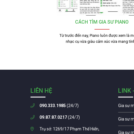
CÁCH TÌM GIA SƯ PIANO
Từ trước đến nay, Piano luôn được xem là mộ
nhạc cụ vừa giàu cảm xúc vừa mang tí
LIÊN HỆ
LINK 
090.333.1985
(24/7)
Gia sư 
09.87.87.0217
(24/7)
Gia sư 
Trụ sở: 1269/17 Phạm Thế Hiển,
Gia sư 