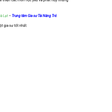
 cải thiện các môn học yếu và phát huy những
à Lạt
–
Trung tâm Gia sư Tài Năng Trẻ
.
t gia sư tốt nhất.