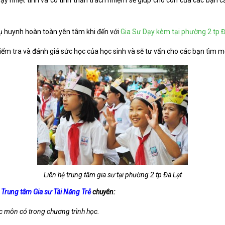
dạy nhiệt tình và có tinh thần trách nhiệm sẽ giúp cho con của các bạn
ụ huynh hoàn toàn yên tâm khi đến với
Gia Sư Dạy kèm tại phường 2 tp Đ
iểm tra và đánh giá sức học của học sinh và sẽ tư vấn cho các bạn tìm mộ
Liên hệ trung tâm gia sư tại phường 2 tp Đà Lạt
–
Trung tâm Gia sư Tài Năng Trẻ
chuyên:
ác môn có trong chương trình học.