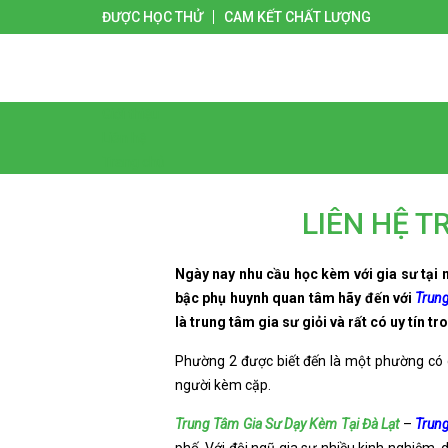
ĐƯỢC HỌC THỬ
CAM KẾT CHẤT LƯỢNG
Giới thiệu
Liên hệ
Trang chủ
LIÊN HỆ T
Ngày nay nhu cầu học kèm với gia sư tại 
bậc phụ huynh quan tâm hãy đến với
Trung
là trung tâm gia sư giỏi và rất có uy tín tr
Phường 2 được biết đến là một phường có dâ
người kèm cặp.
Trung Tâm Gia Sư Dạy Kèm Tại Đà Lạt
–
Trung