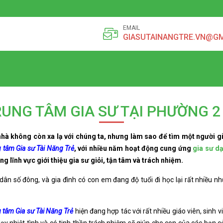
EMAIL
GIASUTAINANGTRE.VN@G
RUNG TÂM GIA SƯ TẠI PHƯỜNG 2
nhà không còn xa lạ với chúng ta, nhưng làm sao để tìm một người g
 tâm Gia sư Tài Năng Trẻ
, với nhiều năm hoạt động cung ứng
gia sư d
ong lĩnh vực giới thiệu gia sư giỏi, tận tâm và trách nhiệm.
n số đông, và gia đình có con em đang độ tuổi đi học lại rất nhiều như
 tâm Gia sư Tài Năng Trẻ
hiện đang hợp tác với rất nhiều giáo viên, sinh