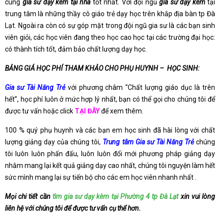
cùng
gia sư dạy kèm tại nhà
tốt nhất. Với đội ngũ
gia sư dạy kèm
tại
trung tâm là những thầy cô giáo trẻ dạy học trên khắp địa bàn tp Đà
Lạt. Ngoài ra còn có sự góp mặt trong đội ngũ gia sư là các bạn sinh
viên giỏi, các học viên đang theo học cao học tại các trường đại học:
có thành tích tốt, đảm bảo chất lượng dạy học.
BẢNG GIÁ HỌC PHÍ THAM KHẢO CHO PHỤ HUYNH – HỌC SINH:
Gia sư Tài Năng Trẻ
với phương châm “Chất lượng giáo dục là trên
hết”, học phí luôn ở mức hợp lý nhất, bạn có thể gọi cho chúng tôi để
được tư vấn hoặc click
TẠI ĐÂY
để xem thêm.
100 % quý phụ huynh và các bạn em học sinh đã hài lòng với chất
lượng giảng dạy của chúng tôi,
Trung tâm Gia sư Tài Năng Trẻ
chúng
tôi luôn luôn phấn đấu, luôn luôn đổi mới phương pháp giảng dạy
nhằm mang lại kết quả giảng dạy cao nhất, chúng tôi nguyện làm hết
sức mình mang lại sự tiến bộ cho các em học viên nhanh nhất .
Mọi chi tiết cần
tìm gia sư dạy kèm tại Phường 4 tp Đà Lạt
xin vui lòng
liên hệ với chúng tôi để được tư vấn cụ thể hơn.