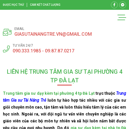
ĐƯỢC HỌC THỬ
CAM KẾT CHẤT LƯỢNG
EMAIL
GIASUTAINANGTRE.VN@GMAIL.COM
TƯ VẤN 24/7
090.333.1985 - 09.87.87.0217
LIÊN HỆ TRUNG TÂM GIA SƯ TẠI PHƯỜNG 4
TP ĐÀ LẠT
Trung tâm gia sư dạy kèm tại phường 4 tp Đà Lạt
trực thuộc
Trung
tâm Gia sư Tài Năng Trẻ
luôn tự hào hợp tác nhiều với các gia sư
giỏi chuyên môn cao, tận tâm và luôn thấu hiểu tâm lý của các em
học sinh. Ngoài ra, với đội ngũ tư vấn viên chuyên nghiệp là các
giáo viên của các bộ môn tự nhiên và xã hội luôn nắm bắt được
yêu cầu của quý phụ huynh. Do đó
gia sư dạy kèm tại nhà tp Đà