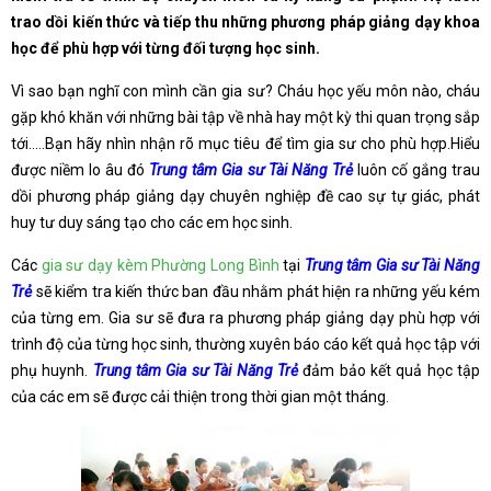
trao dồi kiến thức và tiếp thu những phương pháp giảng dạy khoa
học để phù hợp với từng đối tượng học sinh.
Vì sao bạn nghĩ con mình cần gia sư? Cháu học yếu môn nào, cháu
gặp khó khăn với những bài tập về nhà hay một kỳ thi quan trọng sắp
tới…..Bạn hãy nhìn nhận rõ mục tiêu để tìm gia sư cho phù hợp.Hiểu
được niềm lo âu đó
Trung tâm Gia sư Tài Năng Trẻ
luôn cố gắng trau
dồi phương pháp giảng dạy chuyên nghiệp đề cao sự tự giác, phát
huy tư duy sáng tạo cho các em học sinh.
Các
gia sư dạy kèm Phường Long Bình
tại
Trung tâm Gia sư Tài Năng
Trẻ
sẽ kiểm tra kiến thức ban đầu nhằm phát hiện ra những yếu kém
của từng em. Gia sư sẽ đưa ra phương pháp giảng dạy phù hợp với
trình độ của từng học sinh, thường xuyên báo cáo kết quả học tập với
phụ huynh.
Trung tâm Gia sư Tài Năng Trẻ
đảm bảo kết quả học tập
của các em sẽ được cải thiện trong thời gian một tháng.