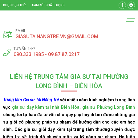
ĐƯỢC HỌC THỬ
CAM KẾT CHẤT LƯỢNG
EMAIL
GIASUTAINANGTRE.VN@GMAIL.COM
TƯ VẤN 24/7
090.333.1985 - 09.87.87.0217
LIÊN HỆ TRUNG TÂM GIA SƯ TẠI PHƯỜNG
LONG BÌNH – BIÊN HÒA
Trung tâm Gia sư Tài Năng Trẻ
với nhiều năm kinh nghiệm trong lĩnh
vực
gia sư dạy kèm tại nhà Biên Hòa
,
gia sư Phường Long Bình
chúng tôi tự hào đã tư vấn cho quý phụ huynh tìm được những gia
sư giỏi có phương pháp sư phạm để hướng dẫn cho các em học
sinh. Các gia sư giỏi dạy kèm tại trung tâm thường xuyên được
kiểm tra về trình độ chuyên môn và kỹ năng sư phạm. Họ luôn