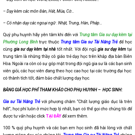
– Dạy kèm các môn Đàn, Hát, Múa, Cờ…
– Có nhận dạy các ngoại ngữ : Nhật, Trung, Hàn, Pháp…
Quý phụ huynh hãy yên tâm khi đến với
Trung tâm Gia sư dạy kèm tại
Phường Long Bình
trực thuộc
Trung tâm Gia sư Tài Năng Trẻ
để học
cùng
gia sư dạy kèm tại nhà
tốt nhất. Với đội ngũ
gia sư dạy kèm
tại
trung tâm là những thầy cô giáo trẻ dạy học trên khắp địa bàn Biên
Hòa. Ngoài ra còn có sự góp mặt trong đội ngũ gia sư là các bạn sinh
viên giỏi, các học viên đang theo học cao học tại các trường đại học:
có thành tích tốt, đảm bảo chất lượng dạy học.
BẢNG GIÁ HỌC PHÍ THAM KHẢO CHO PHỤ HUYNH – HỌC SINH:
Gia sư Tài Năng Trẻ
với phương châm “Chất lượng giáo dục là trên
hết”, học phí luôn ở mức hợp lý nhất, bạn có thể gọi cho chúng tôi để
được tư vấn hoặc click
TẠI ĐÂY
để xem thêm.
100 % quý phụ huynh và các bạn em học sinh đã hài lòng với chất