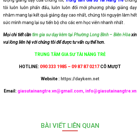
lượng giảng dạy của chúng tôi,
Trung tâm Gia sư Tài Năng Trẻ
chúng
tôi luôn luôn phấn đấu, luôn luôn đổi mới phương pháp giảng dạy
nhằm mang lại kết quả giảng dạy cao nhất, chúng tôi nguyện làm hết
sức mình mang lại sự tiến bộ cho các em học viên nhanh nhất .
Mọi chi tiết cần
tìm gia sư dạy kèm tại Phường Long Bình – Biên Hòa
xin
vui lòng liên hệ với chúng tôi để được tư vấn cụ thể hơn.
TRUNG TÂM GIA SƯ TÀI NĂNG TRẺ
HOTLINE:
090 333 1985 – 09 87 87 0217
CÔ MƯỢT
Website :
https://daykem.net
Email:
giasutainangtre.vn@gmail.com, info@giasutainangtre.vn
BÀI VIẾT LIÊN QUAN