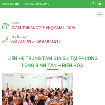
ĐƯỢC HỌC THỬ
CAM KẾT CHẤT LƯỢNG
EMAIL
GIASUTAINANGTRE.VN@GMAIL.COM
TƯ VẤN 24/7
090.333.1985 - 09.87.87.0217
LIÊN HỆ TRUNG TÂM GIA SƯ TẠI PHƯỜNG
LONG BÌNH TÂN – BIÊN HÒA