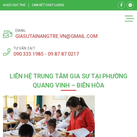
ĐƯỢC HỌC THỬ
CAM KẾT CHẤT LƯỢNG
EMAIL
GIASUTAINANGTRE.VN@GMAIL.COM
TƯ VẤN 24/7
090.333.1985 - 09.87.87.0217
LIÊN HỆ TRUNG TÂM GIA SƯ TẠI PHƯỜNG
QUANG VINH – BIÊN HÒA