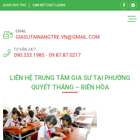
ĐƯỢC HỌC THỬ
CAM KẾT CHẤT LƯỢNG
EMAIL
GIASUTAINANGTRE.VN@GMAIL.COM
TƯ VẤN 24/7
090.333.1985 - 09.87.87.0217
LIÊN HỆ TRUNG TÂM GIA SƯ TẠI PHƯỜNG
QUYẾT THẮNG – BIÊN HÒA