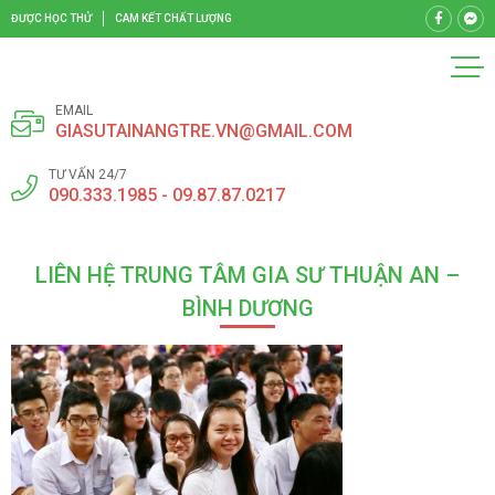
ĐƯỢC HỌC THỬ
CAM KẾT CHẤT LƯỢNG
EMAIL
GIASUTAINANGTRE.VN@GMAIL.COM
TƯ VẤN 24/7
090.333.1985 - 09.87.87.0217
LIÊN HỆ TRUNG TÂM GIA SƯ THUẬN AN –
BÌNH DƯƠNG