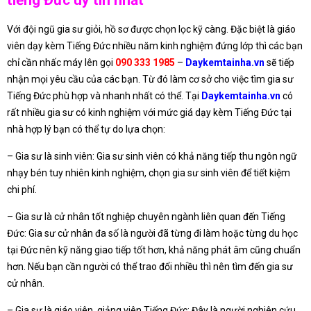
tiếng Đức uy tín nhất
Với đội ngũ gia sư giỏi, hồ sơ được chọn lọc kỹ càng. Đặc biệt là giáo
viên dạy kèm Tiếng Đức nhiều năm kinh nghiệm đứng lớp thì các bạn
chỉ cần nhấc máy lên gọi
090 333 1985
–
Daykemtainha.vn
sẽ tiếp
nhận mọi yêu cầu của các bạn. Từ đó làm cơ sở cho việc tìm gia sư
Tiếng Đức phù hợp và nhanh nhất có thể. Tại
Daykemtainha.vn
có
rất nhiều gia sư có kinh nghiệm với mức giá dạy kèm Tiếng Đức tại
nhà hợp lý bạn có thể tự do lựa chọn:
– Gia sư là sinh viên: Gia sư sinh viên có khả năng tiếp thu ngôn ngữ
nhạy bén tuy nhiên kinh nghiệm, chọn gia sư sinh viên để tiết kiệm
chi phí.
– Gia sư là cử nhân tốt nghiệp chuyên ngành liên quan đến Tiếng
Đức: Gia sư cử nhân đa số là người đã từng đi làm hoặc từng du học
tại Đức nên kỹ năng giao tiếp tốt hơn, khả năng phát âm cũng chuẩn
hơn. Nếu bạn cần người có thể trao đổi nhiều thì nên tìm đến gia sư
cử nhân.
– Gia sư là giáo viên, giảng viên Tiếng Đức: Đây là người nghiên cứu