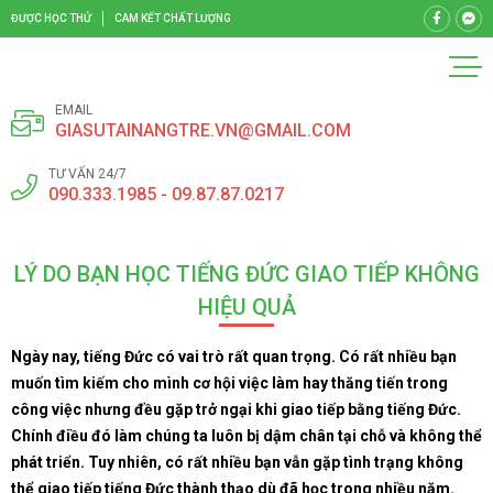
ĐƯỢC HỌC THỬ
CAM KẾT CHẤT LƯỢNG
EMAIL
GIASUTAINANGTRE.VN@GMAIL.COM
TƯ VẤN 24/7
090.333.1985 - 09.87.87.0217
LÝ DO BẠN HỌC TIẾNG ĐỨC GIAO TIẾP KHÔNG
HIỆU QUẢ
Ngày nay, tiếng Đức có vai trò rất quan trọng. Có rất nhiều bạn
muốn tìm kiếm cho mình cơ hội việc làm hay thăng tiến trong
công việc nhưng đều gặp trở ngại khi giao tiếp bằng tiếng Đức.
Chính điều đó làm chúng ta luôn bị dậm chân tại chỗ và không thể
phát triển. Tuy nhiên, có rất nhiều bạn vẫn gặp tình trạng không
thể giao tiếp tiếng Đức thành thạo dù đã học trong nhiều năm.