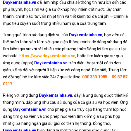
Daykemtainha.vn
đã làm nhịp cầu chia sẻ thông tin hữu ích đến các
phụ huynh, học sinh và gia sư ở khắp mọi miền đất nước. Sự chân
thành, chính xác, tư vấn nhiệt tình và tiết kiệm tối đa chi phí – chính là
mục tiêu xuyên suốt trong nhiều năm qua của trung tâm.
Trong quá trình sử dụng dịch vụ của
Daykemtainha.vn
, học viên có
thể hoàn toàn yên tâm với giao diện thông minh, dễ dàng sử dụng để
tìm kiếm gia sư với rất nhiều các phương thức Đăng ký tìm gia sư tại
website:
https://www.daykemtainha.vn
, hoặc tìm kiếm gia sư qua
ứng dụng (apps)
Daykemtainha.vn
trên điện thoại một cách đơn
giản, kể cả đối với người ít tiếp xúc với công nghệ. Đặc biệt, Trung tâm
có đội ngũ hỗ trợ làm việc 24/7 qua Hotline:
090 333 1985 – 09 87 87
0217
.
Riêng với ứng dụng
Daykemtainha.vn
, đây là ứng dụng được thiết kế
thông minh, đáp ứng nhu cầu sử dụng của cả gia sư và học viên. Ứng
dụng
Daykemtainha.vn
cho phép gia sư truy cập hàng trăm lớp học
đang tìm giáo viên và cho phép học viên tìm kiếm gia sư phù hợp
nhất giữa hàng ngàn gia sư giỏi có trên hệ thống. Đồng thời,
Daykemtainha.vn
hiện đang là một trong những ứng dụng Dạy