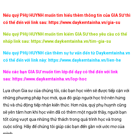
Nếu quý PHỤ HUYNH muốn tìm hiểu thêm thông tin của GIA SƯ thì
có thể đến với link sau:
https://www.daykemtainha.vn/gia-su
Nếu quý PHỤ HUYNH muốn tìm kiếm GIA SƯ theo yêu cầu có thể
nhấp link sau:
https://www.daykemtainha.vn/tim-gia-su
Nếu quý PHỤ HUYNH cần thêm sự tư vấn đến từ Daykemtainha.vn
có thể đến với link này:
https://www.daykemtainha.vn/lien-he
Nếu các bạn GIA SƯ muốn tìm lớp để dạy có thể đến với link
sau:
https://www.daykemtainha.vn/lop-hoc
Lựa chọn Gia sư của chúng tôi, các bạn học viên sẽ được tiếp cận với
những phương pháp học mới, qua đó giúp người học trở nên hứng
thú và chủ động tiếp nhận kiến thức. Hơn nữa, quý phụ huynh cũng
sẽ yên tâm hơn khi học viên đã có thêm một người thầy, người bạn
tốt cùng vượt qua những thử thách trong quá trình học và trong
cuộc sống. Hãy để chúng tôi giúp các bạn đến gần với ước mơ của
mình.