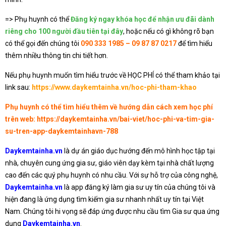
=> Phụ huynh có thể
Đăng ký ngay khóa học để nhận ưu đãi dành
riêng cho 100 người đầu tiên tại đây
, hoặc nếu có gì không rõ bạn
có thể gọi đến chúng tôi
090 333 1985 – 09 87 87 0217
để tìm hiểu
thêm nhiều thông tin chi tiết hơn.
Nếu phụ huynh muốn tìm hiểu trước về HỌC PHÍ có thể tham khảo tại
link sau:
https://www.daykemtainha.vn/hoc-phi-tham-khao
Phụ huynh có thể tìm hiểu thêm về hướng dẫn cách xem học phí
trên web:
https://daykemtainha.vn/bai-viet/hoc-phi-va-tim-gia-
su-tren-app-daykemtainhavn-788
Daykemtainha.vn
là dự án giáo dục hướng đến mô hình học tập tại
nhà, chuyên cung ứng gia sư, giáo viên dạy kèm tại nhà chất lượng
cao đến các quý phụ huynh có nhu cầu. Với sự hỗ trợ của công nghệ,
Daykemtainha.vn
là app đăng ký làm gia sư uy tín của chúng tôi và
hiện đang là ứng dụng tìm kiếm gia sư nhanh nhất uy tín tại Việt
Nam. Chúng tôi hi vọng sẽ đáp ứng được nhu cầu tìm Gia sư qua ứng
dụng
Daykemtainha.vn
.