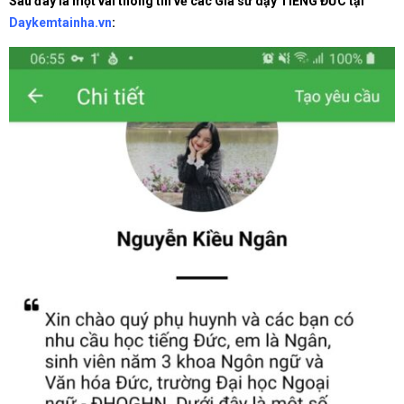
Sau đây là một vài thông tin về các Gia sư dạy TIẾNG ĐỨC tại
Daykemtainha.vn
: