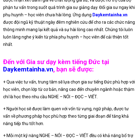
được nhận xét đánh giá về chất lượng gia sư, và được hỗ trợ của bộ
phận tư vấn trong suốt quá trình gia sư giảng dạy. Đổi gia sư ngay khi
phụ huynh – học viên chưa hài lòng. Ứng dụng
Daykemtainha.vn
được đội ngũ kỹ thuật ngày đêm nghiên cứu để cho ra các chức năng
thông minh mang lại kết quả và sự hài lòng cao nhất. Chúng tôi luôn
luôn lắng nghe ý kiến từ phía phụ huynh – học viên để cải thiện tốt
nhất.
Đến với Gia sư dạy kèm tiếng Đức tại
Daykemtainha.vn
, bạn sẽ được:
+ Qua việc tư vấn, trung tâm sẽ lựa chọn gia sư tiếng Đức phù hợp với
học viên, chọn lớp từ cơ bản, nâng cao đến chuyên ngành hoặc thậm
chí là học theo nhu cầu NGHE – NÓI – ĐỌC – VIẾT.
+ Người học sẽ được làm quen với vốn từ vựng, ngữ pháp, được tư
vấn về phương pháp học phù hợp theo từng giai đoạn để tăng khả
năng tiếp thu tốt hơn.
+ Mỗi một kỹ năng NGHE – NÓI – ĐỌC – VIẾT đều có khả năng bổ trợ