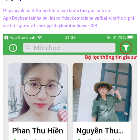
Phụ huynh có thể xem thêm các bước tìm gia sư trên
App Daykemtainha.vn:
https://daykemtainha.vn/bai-viet/hoc-phi-
va-tim-gia-su-tren-app-daykemtainhavn-788