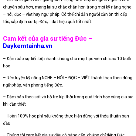
chuyên sâu hơn, mang lại sự chắc chắn hơn trong mọi kỹ năng nghe
– nói, đọc – viết hay ngữ pháp. Có thể chỉ dẫn người cần ôn thi cấp
tốc, sắp định cư tại Đức,… đạt hiệu quả tốt nhất.
Cam kết của gia sư tiếng Đức –
Daykemtainha.vn
– Đảm bảo sự tiến bộ nhanh chóng cho mọi học viên chỉ sau 10 buổi
học
– Rèn luyện kỹ năng NGHE – NÓI – ĐỌC – VIẾT thành thạo theo đúng
ngữ pháp, văn phong tiếng Đức.
– Đảm bảo theo sát và hỗ trợ kịp thời trong quá trình học cùng gia sư
khi cần thiết
– Hoàn 100% học phí nếu không thực hiện đúng với thỏa thuận ban
đầu
– Chúng tôi cam kết gia sư đều có bằng cấp, chứng chỉ tiếng Đức.