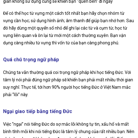
gian không sử dụng cũng sẽ khiến bạn “quên bén” đi ngay
Để có thể học từ vựng một cách tốt nhất bạn hãy chọn nhóm từ
vựng cần học; sử dụng hình ảnh; âm thanh để giúp bạn nhớ hơn. Sau
đó hãy dùng một quyển sổ nhỏ để ghi lại các từ và cụm từ; học từ
vựng liên quan và ôn lại từ mới một cách thường xuyên. Bạn vận
dụng càng nhiều từ vựng thì vốn từ của bạn càng phong phú.
Quá chú trọng ngữ pháp
Chúng ta vẫn thường quá coi trọng ngữ pháp khi học tiếng Đức. Với
tâm lý nói phải đúng ngữ pháp sẽ khiến bạn phải mất nhiều thời gian
suy nghĩ. Thực tế, tới hơn 90% người học tiếng Đức ở Việt Nam mắc
phải “lỗi” này.
Ngại giao tiếp bằng tiếng Đức
Việc “ngại” nói tiếng Đức do sợ mắc lỗi không tự tin, xấu hổ và mất
bình tĩnh mỗi khi nói tiếng Đức là tâm lý chung của rất nhiều bạn. Nên