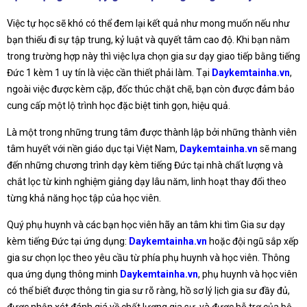
Việc tự học sẽ khó có thể đem lại kết quả như mong muốn nếu như
bạn thiếu đi sự tập trung, kỷ luật và quyết tâm cao độ. Khi bạn nằm
trong trường hợp này thì việc lựa chọn gia sư dạy giao tiếp bằng tiếng
Đức 1 kèm 1 uy tín là việc cần thiết phải làm. Tại
Daykemtainha.vn
,
ngoài việc được kèm cặp, đốc thúc chặt chẽ, bạn còn được đảm bảo
cung cấp một lộ trình học đặc biệt tinh gọn, hiệu quả.
Là một trong những trung tâm được thành lập bởi những thành viên
tâm huyết với nền giáo dục tại Việt Nam,
Daykemtainha.vn
sẽ mang
đến những chương trình dạy kèm tiếng Đức tại nhà chất lượng và
chắt lọc từ kinh nghiệm giảng dạy lâu năm, linh hoạt thay đổi theo
từng khả năng học tập của học viên.
Quý phụ huynh và các bạn học viên hãy an tâm khi tìm Gia sư dạy
kèm tiếng Đức tại ứng dụng:
Daykemtainha.vn
hoặc đội ngũ sắp xếp
gia sư chọn lọc theo yêu cầu từ phía phụ huynh và học viên. Thông
qua ứng dụng thông minh
Daykemtainha.vn
, phụ huynh và học viên
có thể biết được thông tin gia sư rõ ràng, hồ sơ lý lịch gia sư đầy đủ,