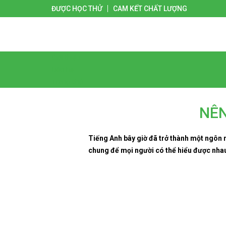
ĐƯỢC HỌC THỬ
CAM KẾT CHẤT LƯỢNG
Giới thiệu
Liên hệ
Trang chủ
NÊN
Tiếng Anh bây giờ đã trở thành một ngôn 
chung để mọi người có thể hiểu được nha