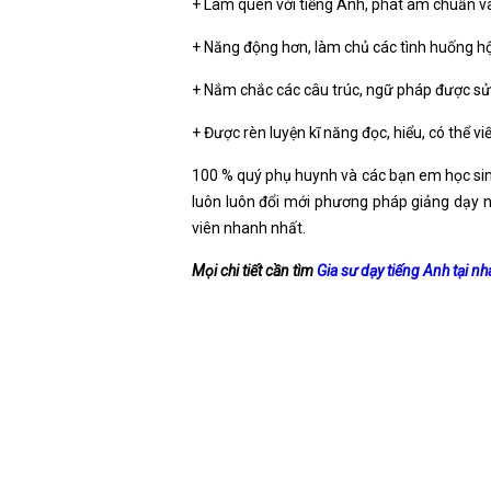
+ Làm quen với tiếng Anh, phát âm chuẩn v
+ Năng động hơn, làm chủ các tình huống hộ
+ Nắm chắc các câu trúc, ngữ pháp được sử 
+ Được rèn luyện kĩ năng đọc, hiểu, có thể v
100 % quý phụ huynh và các bạn em học sinh
luôn luôn đổi mới phương pháp giảng dạy n
viên nhanh nhất.
Mọi chi tiết cần tìm
Gia sư dạy tiếng Anh tại nh