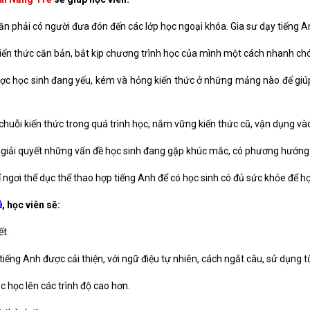
cần phải có người đưa đón đến các lớp học ngoại khóa. Gia sư dạy tiếng A
ại kiến thức căn bản, bắt kịp chương trình học của mình một cách nhanh ch
ược học sinh đang yếu, kém và hỏng kiến thức ở những mảng nào để giúp
 chuỗi kiến thức trong quá trình học, nắm vững kiến thức cũ, vận dụng và
à giải quyết những vấn đề học sinh đang gặp khúc mắc, có phương hướng 
 ngơi thể dục thể thao hợp tiếng Anh để có học sinh có đủ sức khỏe để họ
à
, học viên sẽ:
ết.
iếng Anh được cải thiện, với ngữ điệu tự nhiên, cách ngắt câu, sử dụng từ
c học lên các trình độ cao hơn.