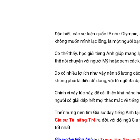
Đặc biệt, các sự kiện quốc tế như Olympic,
không muốn mình lạc lõng, là một người bạn 
Có thể thấy, học giỏi tiếng Anh giúp mang 
thể nói chuyện với người Mỹ hoặc xem các kê
Do có nhiều lợi ích như vậy nên số lượng c
không phải là điều dễ dàng, với từ ngữ đa d
Chính vì vậy lúc này, để cải thiện khả năng
người cô giải đáp hết mọi thắc mắc về tiến
Thế nhưng nên tìm Gia sư dạy tiếng Anh tạ
Gia sư Tài năng Trẻ
ra đời, với đội ngũ Gi
tốt nhất.
Gia sư dạy tiếng Anh
tại
Trung tâm Gia sư T