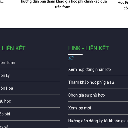
nh…
hướng dẫn bạn tham khảo giá học phí chính xác dựa
Học Pi
trên form…
cò
- LIÊN KẾT
LINK - LIÊN KẾT
môn Toán
Xem hợp đồng nhận lớp
môn Lý
Tham khảo học phí gia sư
môn Hóa
Chọn gia sư phù hợp
iểu học
Xem lớp mới
áo bài
Hướng dẫn đăng ký tài khoản gia
ạy vẽ