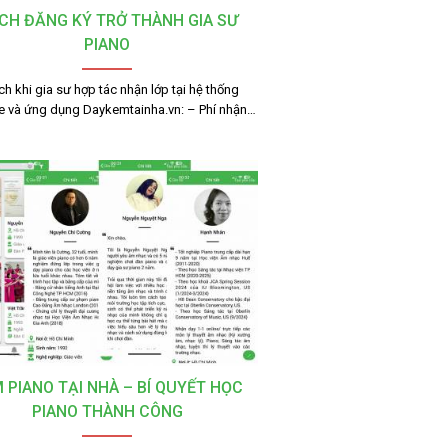
CH ĐĂNG KÝ TRỞ THÀNH GIA SƯ
PIANO
ích khi gia sư hợp tác nhận lớp tại hệ thống
e và ứng dụng Daykemtainha.vn: – Phí nhận…
 PIANO TẠI NHÀ – BÍ QUYẾT HỌC
PIANO THÀNH CÔNG