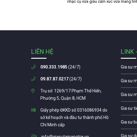
nhạc cụ vừa giàu cảm xúc vừa mang tí
LIÊN HỆ
LINK 
090.333.1985
(24/7)
Gia sư 
09.87.87.0217
(24/7)
Gia sư 
Trụ sở: 1269/17 Phạm Thế Hiển,
Gia sư 
Phường 5, Quận 8, HCM
Gia sư t
Giấy phép ĐKKD số 0316086934 do
sở kế hoạch và đầu tư thành phố Hồ
Gia sư b
Chí Minh cấp
Gia sư d
info@giasutainangtre.vn