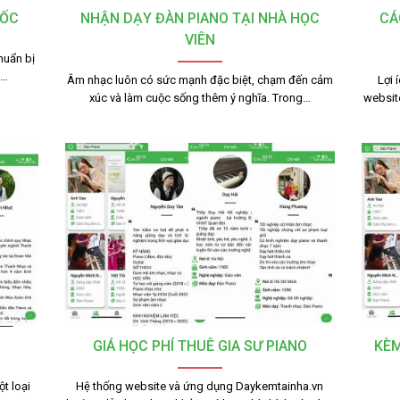
TỐC
NHẬN DẠY ĐÀN PIANO TẠI NHÀ HỌC
CÁ
VIÊN
huẩn bị
g…
Âm nhạc luôn có sức mạnh đặc biệt, chạm đến cảm
Lợi 
xúc và làm cuộc sống thêm ý nghĩa. Trong…
websit
GIÁ HỌC PHÍ THUÊ GIA SƯ PIANO
KÈM
t loại
Hệ thống website và ứng dụng Daykemtainha.vn