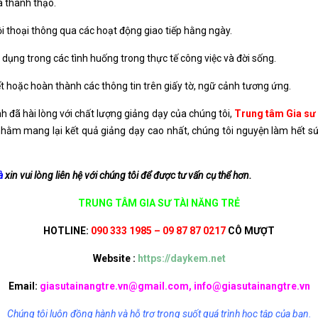
à thành thạo.
i thoại thông qua các hoạt động giao tiếp hằng ngày.
dụng trong các tình huống trong thực tế công việc và đời sống.
iết hoặc hoàn thành các thông tin trên giấy tờ, ngữ cảnh tương ứng.
 đã hài lòng với chất lượng giảng dạy của chúng tôi,
Trung tâm Gia sư
hằm mang lại kết quả giảng dạy cao nhất, chúng tôi nguyện làm hết s
à
xin vui lòng liên hệ với chúng tôi để được tư vấn cụ thể hơn.
TRUNG TÂM GIA SƯ TÀI NĂNG TRẺ
HOTLINE:
090 333 1985 – 09 87 87 0217
CÔ MƯỢT
Website :
https://daykem.net
Email:
giasutainangtre.vn@gmail.com, info@giasutainangtre.vn
Chúng tôi luôn đồng hành và hỗ trợ trong suốt quá trình học tập của bạn.