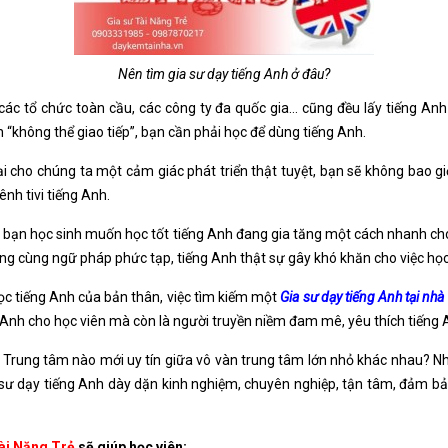
Nên tìm gia sư dạy tiếng Anh ở đâu?
 các tổ chức toàn cầu, các công ty đa quốc gia… cũng đều lấy tiếng An
“không thể giao tiếp”, bạn cần phải học để dùng tiếng Anh.
lại cho chúng ta một cảm giác phát triển thật tuyệt, bạn sẽ không bao g
nh tivi tiếng Anh.
ác bạn học sinh muốn học tốt tiếng Anh đang gia tăng một cách nhanh ch
ạng cùng ngữ pháp phức tạp, tiếng Anh thật sự gây khó khăn cho việc học
 học tiếng Anh của bản thân, việc tìm kiếm một
Gia sư dạy tiếng Anh tại nhà
g Anh cho học viên mà còn là người truyền niềm đam mê, yêu thích tiếng 
i Trung tâm nào mới uy tín giữa vô vàn trung tâm lớn nhỏ khác nhau? N
a sư dạy tiếng Anh dày dặn kinh nghiệm, chuyên nghiệp, tận tâm, đảm b
ài Năng Trẻ
sẽ giúp học viên: