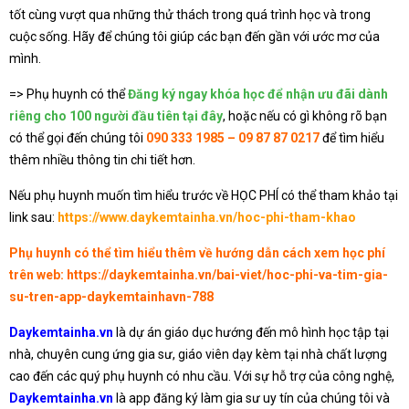
tốt cùng vượt qua những thử thách trong quá trình học và trong
cuộc sống. Hãy để chúng tôi giúp các bạn đến gần với ước mơ của
mình.
=> Phụ huynh có thể
Đăng ký ngay khóa học để nhận ưu đãi dành
riêng cho 100 người đầu tiên tại đây
, hoặc nếu có gì không rõ bạn
có thể gọi đến chúng tôi
090 333 1985 – 09 87 87 0217
để tìm hiểu
thêm nhiều thông tin chi tiết hơn.
Nếu phụ huynh muốn tìm hiểu trước về HỌC PHÍ có thể tham khảo tại
link sau:
https://www.daykemtainha.vn/hoc-phi-tham-khao
Phụ huynh có thể tìm hiểu thêm về hướng dẫn cách xem học phí
trên web:
https://daykemtainha.vn/bai-viet/hoc-phi-va-tim-gia-
su-tren-app-daykemtainhavn-788
Daykemtainha.vn
là dự án giáo dục hướng đến mô hình học tập tại
nhà, chuyên cung ứng gia sư, giáo viên dạy kèm tại nhà chất lượng
cao đến các quý phụ huynh có nhu cầu. Với sự hỗ trợ của công nghệ,
Daykemtainha.vn
là app đăng ký làm gia sư uy tín của chúng tôi và