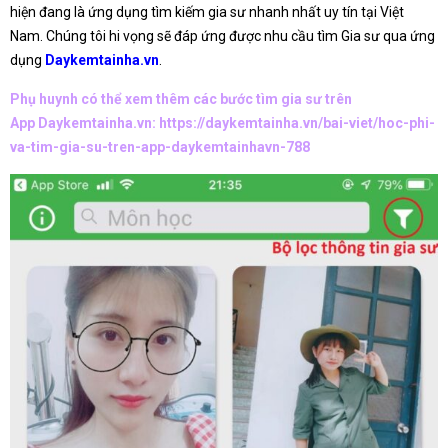
hiện đang là ứng dụng tìm kiếm gia sư nhanh nhất uy tín tại Việt
Nam. Chúng tôi hi vọng sẽ đáp ứng được nhu cầu tìm Gia sư qua ứng
dụng
Daykemtainha.vn
.
Phụ huynh có thể xem thêm các bước tìm gia sư trên
App Daykemtainha.vn:
https://daykemtainha.vn/bai-viet/hoc-phi-
va-tim-gia-su-tren-app-daykemtainhavn-788