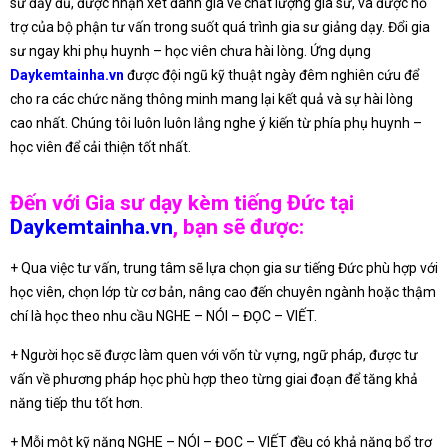
sư đầy đủ, được nhận xét đánh giá về chất lượng gia sư, và được hỗ
trợ của bộ phận tư vấn trong suốt quá trình gia sư giảng dạy. Đổi gia
sư ngay khi phụ huynh – học viên chưa hài lòng. Ứng dụng
Daykemtainha.vn
được đội ngũ kỹ thuật ngày đêm nghiên cứu để
cho ra các chức năng thông minh mang lại kết quả và sự hài lòng
cao nhất. Chúng tôi luôn luôn lắng nghe ý kiến từ phía phụ huynh –
học viên để cải thiện tốt nhất.
Đến với Gia sư dạy kèm tiếng Đức tại
Daykemtainha.vn
, bạn sẽ được:
+ Qua việc tư vấn, trung tâm sẽ lựa chọn gia sư tiếng Đức phù hợp với
học viên, chọn lớp từ cơ bản, nâng cao đến chuyên ngành hoặc thậm
chí là học theo nhu cầu NGHE – NÓI – ĐỌC – VIẾT.
+ Người học sẽ được làm quen với vốn từ vựng, ngữ pháp, được tư
vấn về phương pháp học phù hợp theo từng giai đoạn để tăng khả
năng tiếp thu tốt hơn.
+ Mỗi một kỹ năng NGHE – NÓI – ĐỌC – VIẾT đều có khả năng bổ trợ