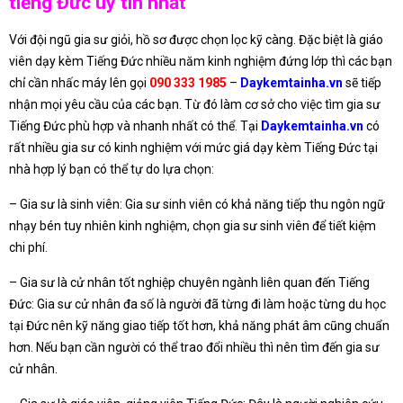
tiếng Đức uy tín nhất
Với đội ngũ gia sư giỏi, hồ sơ được chọn lọc kỹ càng. Đặc biệt là giáo
viên dạy kèm Tiếng Đức nhiều năm kinh nghiệm đứng lớp thì các bạn
chỉ cần nhấc máy lên gọi
090 333 1985
–
Daykemtainha.vn
sẽ tiếp
nhận mọi yêu cầu của các bạn. Từ đó làm cơ sở cho việc tìm gia sư
Tiếng Đức phù hợp và nhanh nhất có thể. Tại
Daykemtainha.vn
có
rất nhiều gia sư có kinh nghiệm với mức giá dạy kèm Tiếng Đức tại
nhà hợp lý bạn có thể tự do lựa chọn:
– Gia sư là sinh viên: Gia sư sinh viên có khả năng tiếp thu ngôn ngữ
nhạy bén tuy nhiên kinh nghiệm, chọn gia sư sinh viên để tiết kiệm
chi phí.
– Gia sư là cử nhân tốt nghiệp chuyên ngành liên quan đến Tiếng
Đức: Gia sư cử nhân đa số là người đã từng đi làm hoặc từng du học
tại Đức nên kỹ năng giao tiếp tốt hơn, khả năng phát âm cũng chuẩn
hơn. Nếu bạn cần người có thể trao đổi nhiều thì nên tìm đến gia sư
cử nhân.