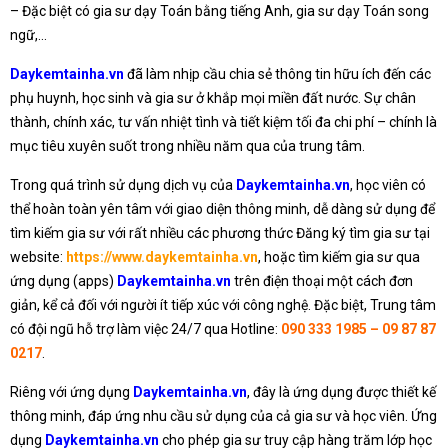
– Đặc biệt có gia sư dạy Toán bằng tiếng Anh, gia sư dạy Toán song
ngữ,…
Daykemtainha.vn
đã làm nhịp cầu chia sẻ thông tin hữu ích đến các
phụ huynh, học sinh và gia sư ở khắp mọi miền đất nước. Sự chân
thành, chính xác, tư vấn nhiệt tình và tiết kiệm tối đa chi phí – chính là
mục tiêu xuyên suốt trong nhiều năm qua của trung tâm.
Trong quá trình sử dụng dịch vụ của
Daykemtainha.vn
, học viên có
thể hoàn toàn yên tâm với giao diện thông minh, dễ dàng sử dụng để
tìm kiếm gia sư với rất nhiều các phương thức Đăng ký tìm gia sư tại
website:
https://www.daykemtainha.vn
, hoặc tìm kiếm gia sư qua
ứng dụng (apps)
Daykemtainha.vn
trên điện thoại một cách đơn
giản, kể cả đối với người ít tiếp xúc với công nghệ. Đặc biệt, Trung tâm
có đội ngũ hỗ trợ làm việc 24/7 qua Hotline:
090 333 1985 – 09 87 87
0217
.
Riêng với ứng dụng
Daykemtainha.vn
, đây là ứng dụng được thiết kế
thông minh, đáp ứng nhu cầu sử dụng của cả gia sư và học viên. Ứng
dụng
Daykemtainha.vn
cho phép gia sư truy cập hàng trăm lớp học