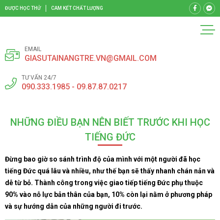
ĐƯỢC HỌC THỬ
CAM KẾT CHẤT LƯỢNG
EMAIL
GIASUTAINANGTRE.VN@GMAIL.COM
TƯ VẤN 24/7
090.333.1985 - 09.87.87.0217
NHỮNG ĐIỀU BẠN NÊN BIẾT TRƯỚC KHI HỌC
TIẾNG ĐỨC
Đừng bao giờ so sánh trình độ của mình với một người đã học
tiếng Đức quá lâu và nhiều, như thế bạn sẽ thấy nhanh chán nản và
dễ từ bỏ. Thành công trong việc giao tiếp tiếng Đức phụ thuộc
90% vào nỗ lực bản thân của bạn, 10% còn lại nằm ở phương pháp
và sự hướng dẫn của những người đi trước.