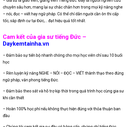
– Gia sư là giáo viên, giảng viên Tiếng Đức: Đây là người nghiên cứu
chuyên sâu hơn, mang lại sự chắc chắn hơn trong mọi kỹ năng nghe
– nói, đọc – viết hay ngữ pháp. Có thể chỉ dẫn người cần ôn thi cấp
tốc, sắp định cư tại Đức,… đạt hiệu quả tốt nhất.
Cam kết của gia sư tiếng Đức –
Daykemtainha.vn
– Đảm bảo sự tiến bộ nhanh chóng cho mọi học viên chỉ sau 10 buổi
học
– Rèn luyện kỹ năng NGHE – NÓI – ĐỌC – VIẾT thành thạo theo đúng
ngữ pháp, văn phong tiếng Đức.
– Đảm bảo theo sát và hỗ trợ kịp thời trong quá trình học cùng gia sư
khi cần thiết
– Hoàn 100% học phí nếu không thực hiện đúng với thỏa thuận ban
đầu
– Chúng tôi cam kết gia sư đều có bằng cấp, chứng chỉ tiếng Đức.