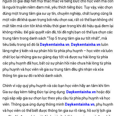
người cô giải đáp hết mọi thắc mắc về tiếng Đức cho học viên mà còn
là người truyền niềm đam mê, yêu thích tiếng Đức. Tuy vậy, việc chọn
đúng một trung tâm gia sư uy tín, chuyên nghiệp, chất lượng cũng là
một vấn đề khá quan trọng bởi nếu chọn sai, rất có thể bạn không chỉ
mất tiền mà còn tốn khá nhiều thời gian trong khi đó hiệu quả đem lại
không nhiều. Để giải quyết vấn đề, tôi đề nghị bạn có thể lựa chọn các
trung tâm trong danh sách “Top 5 trung tâm gia sư tốt nhất”, mà
tiêu biểu trong số đó là
Daykemtainha.vn
.
Daykemtainha.vn
luôn
lắng nghe ý kiến và sự phản hồi từ phía phụ huynh – học viên và luôn
chắt lọc lại những gia sư giảng dạy tốt và được sự hài lòng từ phía
các phụ huynh đã học, bất cứ sự phản hồi nào chưa hài lòng từ phía
phụ huynh và học viên về gia sư trung tâm đều ghi nhận và xóa
thông tin gia sư đó ra khỏi danh sách.
Chính vì vậy quý phụ huynh và các bạn học viên hãy an tâm khi tìm
Gia sư dạy kèm tiếng Đức tại ứng dụng:
Daykemtainha.vn
hoặc đội
ngũ sắp xếp gia sư chọn lọc theo yêu cầu từ phía phụ huynh và học
viên. Thông qua ứng dụng thông minh
Daykemtainha.vn
, phụ huynh
và học viên có thể biết được thông tin gia sư rõ ràng, hồ sơ lý lịch gia