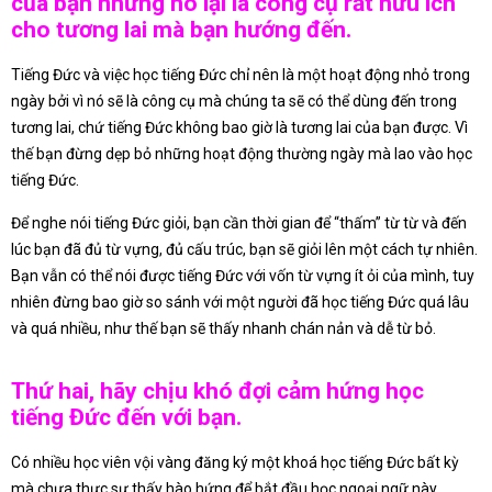
của bạn nhưng nó lại là công cụ rất hữu ích
cho tương lai mà bạn hướng đến.
Tiếng Đức và việc học tiếng Đức chỉ nên là một hoạt động nhỏ trong
ngày bởi vì nó sẽ là công cụ mà chúng ta sẽ có thể dùng đến trong
tương lai, chứ tiếng Đức không bao giờ là tương lai của bạn được. Vì
thế bạn đừng dẹp bỏ những hoạt động thường ngày mà lao vào học
tiếng Đức.
Để nghe nói tiếng Đức giỏi, bạn cần thời gian để “thấm” từ từ và đến
lúc bạn đã đủ từ vựng, đủ cấu trúc, bạn sẽ giỏi lên một cách tự nhiên.
Bạn vẫn có thể nói được tiếng Đức với vốn từ vựng ít ỏi của mình, tuy
nhiên đừng bao giờ so sánh với một người đã học tiếng Đức quá lâu
và quá nhiều, như thế bạn sẽ thấy nhanh chán nản và dễ từ bỏ.
Thứ hai, hãy chịu khó đợi cảm hứng học
tiếng Đức đến với bạn.
Có nhiều học viên vội vàng đăng ký một khoá học tiếng Đức bất kỳ
mà chưa thực sự thấy hào hứng để bắt đầu học ngoại ngữ này.