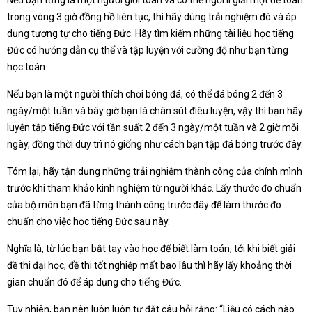
trong vòng 3 giờ đồng hồ liên tục, thì hãy dùng trải nghiệm đó và áp
dụng tương tự cho tiếng Đức. Hãy tìm kiếm những tài liệu học tiếng
Đức có hướng dẫn cụ thể và tập luyện với cường độ như bạn từng
học toán.
Nếu bạn là một người thích chơi bóng đá, có thể đá bóng 2 đến 3
ngày/một tuần và bây giờ bạn là chân sút điêu luyện, vậy thì bạn hãy
luyện tập tiếng Đức với tần suất 2 đến 3 ngày/một tuần và 2 giờ mỗi
ngày, đồng thời duy trì nó giống như cách bạn tập đá bóng trước đây.
Tóm lại, hãy tận dụng những trải nghiệm thành công của chính mình
trước khi tham khảo kinh nghiệm từ người khác. Lấy thước đo chuẩn
của bộ môn bạn đã từng thành công trước đây để làm thước đo
chuẩn cho việc học tiếng Đức sau này.
Nghĩa là, từ lúc bạn bắt tay vào học để biết làm toán, tới khi biết giải
đề thi đại học, đề thi tốt nghiệp mất bao lâu thì hãy lấy khoảng thời
gian chuẩn đó để áp dụng cho tiếng Đức.
Tuy nhiên, bạn nên luôn luôn tự đặt câu hỏi rằng: “Liệu có cách nào