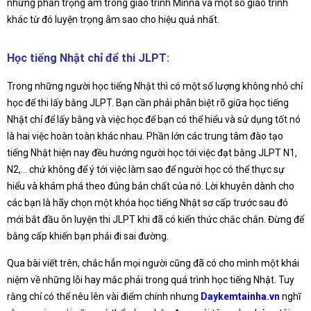
những phần trọng âm trong giáo trình Minna và một số giáo trình
khác từ đó luyện trọng âm sao cho hiệu quả nhất.
Học tiếng Nhật chỉ để thi JLPT:
Trong những người học tiếng Nhật thì có một số lượng không nhỏ chỉ
học để thi lấy bằng JLPT. Bạn cần phải phân biệt rõ giữa học tiếng
Nhật chỉ để lấy bằng và việc học để bạn có thể hiểu và sử dụng tốt nó
là hai việc hoàn toàn khác nhau. Phần lớn các trung tâm đào tạo
tiếng Nhật hiện nay đều hướng người học tới việc đạt bằng JLPT N1,
N2,… chứ không để ý tới việc làm sao để người học có thể thực sự
hiểu và khám phá theo đúng bản chất của nó. Lời khuyên dành cho
các bạn là hãy chọn một khóa học tiếng Nhật sơ cấp trước sau đó
mới bắt đầu ôn luyện thi JLPT khi đã có kiến thức chắc chắn. Đừng để
bằng cấp khiến bạn phải đi sai đường.
Qua bài viết trên, chắc hẳn mọi người cũng đã có cho mình một khái
niệm về những lỗi hay mắc phải trong quá trình học tiếng Nhật. Tuy
rằng chỉ có thể nêu lên vài điểm chính nhưng
Daykemtainha.vn
nghĩ