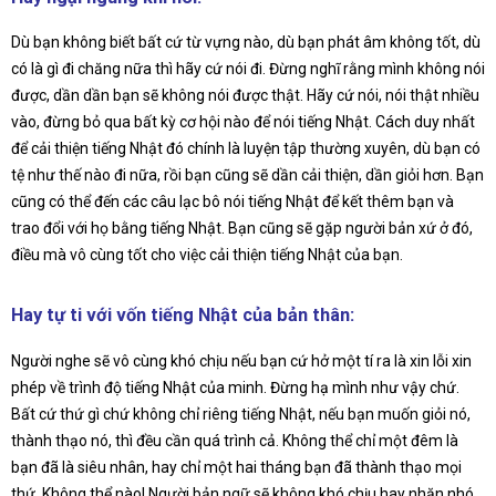
Dù bạn không biết bất cứ từ vựng nào, dù bạn phát âm không tốt, dù
có là gì đi chăng nữa thì hãy cứ nói đi. Đừng nghĩ rằng mình không nói
được, dần dần bạn sẽ không nói được thật. Hãy cứ nói, nói thật nhiều
vào, đừng bỏ qua bất kỳ cơ hội nào để nói tiếng Nhật. Cách duy nhất
để cải thiện tiếng Nhật đó chính là luyện tập thường xuyên, dù bạn có
tệ như thế nào đi nữa, rồi bạn cũng sẽ dần cải thiện, dần giỏi hơn. Bạn
cũng có thể đến các câu lạc bô nói tiếng Nhật để kết thêm bạn và
trao đổi với họ bằng tiếng Nhật. Bạn cũng sẽ gặp người bản xứ ở đó,
điều mà vô cùng tốt cho việc cải thiện tiếng Nhật của bạn.
Hay tự ti với vốn tiếng Nhật của bản thân:
Người nghe sẽ vô cùng khó chịu nếu bạn cứ hở một tí ra là xin lỗi xin
phép về trình độ tiếng Nhật của minh. Đừng hạ mình như vậy chứ.
Bất cứ thứ gì chứ không chỉ riêng tiếng Nhật, nếu bạn muốn giỏi nó,
thành thạo nó, thì đều cần quá trình cả. Không thể chỉ một đêm là
bạn đã là siêu nhân, hay chỉ một hai tháng bạn đã thành thạo mọi
thứ. Không thể nào! Người bản ngữ sẽ không khó chịu hay nhăn nhó