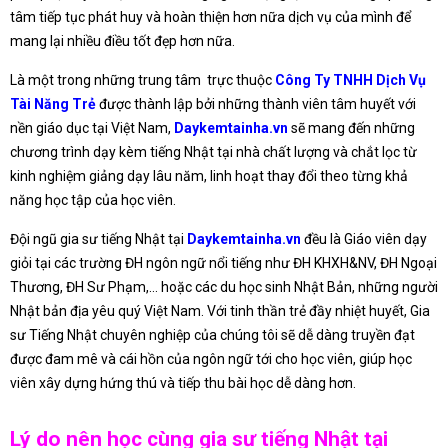
tâm tiếp tục phát huy và hoàn thiện hơn nữa dịch vụ của mình để
mang lại nhiều điều tốt đẹp hơn nữa.
Là một trong những trung tâm trực thuộc
Công Ty TNHH Dịch Vụ
Tài Năng Trẻ
được thành lập bởi những thành viên tâm huyết với
nền giáo dục tại Việt Nam,
Daykemtainha.vn
sẽ mang đến những
chương trình dạy kèm tiếng Nhật tại nhà chất lượng và chắt lọc từ
kinh nghiệm giảng dạy lâu năm, linh hoạt thay đổi theo từng khả
năng học tập của học viên.
Đội ngũ gia sư tiếng Nhật tại
Daykemtainha.vn
đều là Giáo viên dạy
giỏi tại các trường ĐH ngôn ngữ nổi tiếng như ĐH KHXH&NV, ĐH Ngoại
Thương, ĐH Sư Phạm,… hoặc các du học sinh Nhật Bản, những người
Nhật bản địa yêu quý Việt Nam. Với tinh thần trẻ đầy nhiệt huyết, Gia
sư Tiếng Nhật chuyên nghiệp của chúng tôi sẽ dễ dàng truyền đạt
được đam mê và cái hồn của ngôn ngữ tới cho học viên, giúp học
viên xây dựng hứng thú và tiếp thu bài học dễ dàng hơn.
Lý do nên học cùng gia sư tiếng Nhật tại