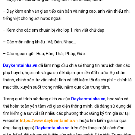
– Dạy kèm anh văn giao tiếp căn bản và nâng cao, anh văn thiếu nhi,
tiếng việt cho người nước ngoài
– Kèm cho các em chuẩn bị vào lớp 1, rèn viết chữ đẹp
– Các môn năng khiếu : Vẽ, Đàn, Nhạc…
– Các ngoại ngữ : Hoa, Hàn, Thái, Pháp, Đức,…
Daykemtainha.vn
đã làm nhịp cầu chia sẻ thông tin hữu ích đến các
phụ huynh, học sinh và gia sư ở khắp mọi miền đất nước. Sự chân
thành, chính xác, tư vấn nhiệt tình và tiết kiệm tối đa chi phí – chính là
mục tiêu xuyên suốt trong nhiều năm qua của trung tâm.
Trong quá trình sử dụng dịch vụ của
Daykemtainha.vn
, học viên có
thể hoàn toàn yên tâm với giao diện thông minh, dễ dàng sử dụng để
tìm kiếm gia sư với rất nhiều các phương thức Đăng ký tìm gia sư tại
website:
https://www.daykemtainha.vn
, hoặc tìm kiếm gia sư qua
ứng dụng (apps)
Daykemtainha.vn
trên điện thoại một cách đơn
giản, kể cả đối với người ít tiếp xúc với công nghệ. Đặc biệt, Trung tâm