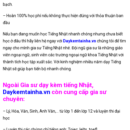
bạch.
– Hoàn 100% học phí nếu không thực hiện đúng với thỏa thuận ban
đầu
Nếu bạn đang muốn học Tiếng Nhật nhanh chóng nhưng chưa biết
học ở đâu thì hãy liên hệ ngay với
Daykemtainha.vn
chúng tôi để tìm
ngay cho mình gia sư Tiếng Nhật nhé. Đội ngũ gia sư là những giáo
viên ngoại ngữ, sinh viên các trường ngoại ngữ khoa Tiếng Nhật với
thành tích học tập xuất sắc. Với kinh nghiệm nhiều năm dạy Tiếng
Nhật sẽ giúp bạn tiến bộ nhanh chóng.
Ngoài Gia sư dạy kèm tiếng Nhật,
Daykemtainha.vn
còn cung cấp gia sư
chuyên:
– Lý, Hóa, Văn, Sinh, Anh Văn,… từ lớp 1 đến lớp 12 và luyện thi đại
học
– Luyện thi các chứng chỉ tiếng anh: Toiec, Ielts, toefl…