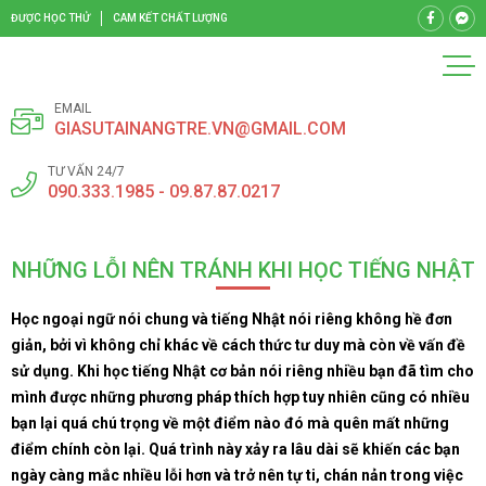
ĐƯỢC HỌC THỬ
CAM KẾT CHẤT LƯỢNG
EMAIL
GIASUTAINANGTRE.VN@GMAIL.COM
TƯ VẤN 24/7
090.333.1985 - 09.87.87.0217
NHỮNG LỖI NÊN TRÁNH KHI HỌC TIẾNG NHẬT
Học ngoại ngữ nói chung và tiếng Nhật nói riêng không hề đơn
giản, bởi vì không chỉ khác về cách thức tư duy mà còn về vấn đề
sử dụng. Khi học tiếng Nhật cơ bản nói riêng nhiều bạn đã tìm cho
mình được những phương pháp thích hợp tuy nhiên cũng có nhiều
bạn lại quá chú trọng về một điểm nào đó mà quên mất những
điểm chính còn lại. Quá trình này xảy ra lâu dài sẽ khiến các bạn
ngày càng mắc nhiều lỗi hơn và trở nên tự ti, chán nản trong việc