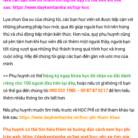
sau:
https://www.daykemtainha.vn/lop-hoc
Lựa chọn Gia sư của chúng tôi, các bạn học viên sẽ được tiếp cận với
những phương pháp học mới, qua đó giúp người học trở nên hứng
thú và chủ động tiếp nhận kiến thức. Hơn nữa, quý phụ huynh cũng
sẽ yên tâm hơn khi học viên đã có thêm một người thầy, người bạn
tốt cùng vượt qua những thử thách trong quá trình học và trong
cuộc sống. Hãy để chúng tôi giúp các bạn đến gần với ước mơ của
mình.
=> Phụ huynh có thể
Đăng ký ngay khóa học để nhận ưu đãi dành
riêng cho 100 người đầu tiên tại đây
, hoặc nếu có gì không rõ bạn
có thể gọi đến chúng tôi
090 333 1985 – 09 87 87 0217
để tìm hiểu
thêm nhiều thông tin chi tiết hơn.
Nếu phụ huynh muốn tìm hiểu trước về HỌC PHÍ có thể tham khảo tại
link sau:
https://www.daykemtainha.vn/hoc-phi-tham-khao
Phụ huynh có thể tìm hiểu thêm về hướng dẫn cách xem học phí
trên web:
https://daykemtainha.vn/bai-viet/hoc-phi-va-tim-gia-