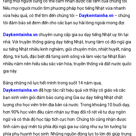
rằng mọi người cũng có thể cảm nhận được cái tâm của chúng tôi.
Nếu mọi người muốn tìm phương pháp học tiếng Nhật vừa nhanh
vừa hiệu quả, có thể tìm đến chúng tôi –
Daykemtainha.vn
– chúng
tôi đảm bảo sẽ đem đến cho các bạn sự hài lòng ngoài mong đợi.
Daykemtainha.vn
chuyên cung cấp gia sư dạy tiếng Nhật uy tín tại
nhà. Với truyền thống giảng dạy tiếng Nhật, trung tâm có đội ngũ gia
sư tiếng Nhật nhiều kinh nghiệm, giỏi chuyên môn, nhiệt huyết, năng
động, trẻ tuổi, đặc biệt đã từng sinh sống và làm việc tại Nhật Bản
nhiều năm nên hiểu sâu sắc văn hóa, truyền thống và đất nước quốc
gia này.
Bằng những nỗ lực hết mình trong suốt 14 năm qua,
Daykemtainha.vn
đã hợp tác rất hiệu quả với thầy cô giáo và các
bạn sinh viên giỏi đảm bảo cung ứng Gia sư dạy tiếng Nhật chất
lượng cho học viên trên địa bàn cả nước. Trong khoảng 10 buổi dạy,
hơn 90% học viên đều cảm nhận sự thay đổi rõ rệt về tư duy ngôn
ngữ và có thái độ học tập tích cực hơn. Chúng tôi cũng nhận được
tình cảm quý mến từ phía đội ngũ gia sư cũng như sự tin tưởng từ
phía phụ huynh học sinh. Những nguồn động lực to lớn đó giúp trung