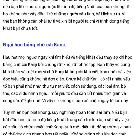
nếu bạn lỡ có nói sai gì, hoặc lỡ trình độ tiếng Nhật của bạn không tốt,
họ không như vậy đâu. Trừ những người xấu tính, bất lịch sự ra. Vì
thế bạn không cần phải tự ti và xin lỗi người ta chỉ vì trình động tiếng
Nhật bạn chưa tốt.
Ngại học bảng chữ cái Kanji:
Hầu hết mọi người ngay khi tìm hiểu về tiếng Nhật đều thấy sợ khi học
bảng chữ cái Kanji bởi chúng rất khó, rất phức tạp. Bạn thấy vô cùng
khó khăn và mệt mỏi vì chữ Kanji không chỉ khó viết, khó nhớ mà việc
đọc hiểu cũng không hề đơn giản. Chưa kể chữ Kanji có rất nhiều yếu
tố bạn phải nhớ như: thứ tự nét viết, cách sử dụng, các loại âm, bộ
thủ, các ví dụ minh họa,… mỗi yếu tố đều cần rất nhiều thời gian và
công sức để ghi nhớ. Vì vậy có không ít bạn bỏ cuộc ngay từ lúc này.
Tuy nhiên bạn biết không, suy nghĩ này hoàn toàn sai lầm. Nếu bạn
bắt đầu học từ trình độ tiếng Nhật trung cấp trở lên bạn sẽ thấy việc
các câu có chứa nhiều chữ Kanji lại là một điều rất đáng mừng vì bạn
có thể đọc dịch nhanh hơn rất nhiều. Không giống như khi đọc chữ