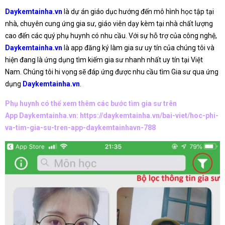
Daykemtainha.vn
là dự án giáo dục hướng đến mô hình học tập tại
nhà, chuyên cung ứng gia sư, giáo viên dạy kèm tại nhà chất lượng
cao đến các quý phụ huynh có nhu cầu. Với sự hỗ trợ của công nghệ,
Daykemtainha.vn
là app đăng ký làm gia sư uy tín của chúng tôi và
hiện đang là ứng dụng tìm kiếm gia sư nhanh nhất uy tín tại Việt
Nam. Chúng tôi hi vọng sẽ đáp ứng được nhu cầu tìm Gia sư qua ứng
dụng
Daykemtainha.vn
.
Phụ huynh có thể xem thêm các bước tìm gia sư trên
App Daykemtainha.vn:
https://daykemtainha.vn/bai-viet/hoc-phi-
va-tim-gia-su-tren-app-daykemtainhavn-788