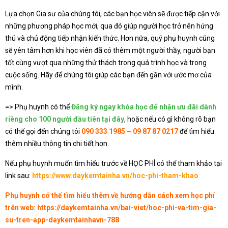
Lựa chọn Gia sư của chúng tôi, các bạn học viên sẽ được tiếp cận với
những phương pháp học mới, qua đó giúp người học trở nên hứng
thú và chủ động tiếp nhận kiến thức. Hơn nữa, quý phụ huynh cũng
sẽ yên tâm hơn khi học viên đã có thêm một người thầy, người bạn
tốt cùng vượt qua những thử thách trong quá trình học và trong
cuộc sống. Hãy để chúng tôi giúp các bạn đến gần với ước mơ của
mình.
=> Phụ huynh có thể
Đăng ký ngay khóa học để nhận ưu đãi dành
riêng cho 100 người đầu tiên tại đây
, hoặc nếu có gì không rõ bạn
có thể gọi đến chúng tôi
090 333 1985 – 09 87 87 0217
để tìm hiểu
thêm nhiều thông tin chi tiết hơn.
Nếu phụ huynh muốn tìm hiểu trước về HỌC PHÍ có thể tham khảo tại
link sau:
https://www.daykemtainha.vn/hoc-phi-tham-khao
Phụ huynh có thể tìm hiểu thêm về hướng dẫn cách xem học phí
trên web:
https://daykemtainha.vn/bai-viet/hoc-phi-va-tim-gia-
su-tren-app-daykemtainhavn-788