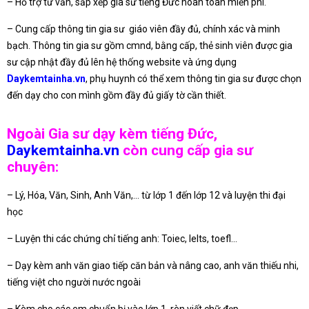
– Hỗ trợ tư vấn, sắp xếp gia sư tiếng Đức hoàn toàn miễn phí.
– Cung cấp thông tin gia sư giáo viên đầy đủ, chính xác và minh
bạch. Thông tin gia sư gồm cmnd, bằng cấp, thẻ sinh viên được gia
sư cập nhật đầy đủ lên hệ thống website và ứng dụng
Daykemtainha.vn
, phụ huynh có thể xem thông tin gia sư được chọn
đến dạy cho con mình gồm đầy đủ giấy tờ cần thiết.
Ngoài Gia sư dạy kèm tiếng Đức,
Daykemtainha.vn
còn cung cấp gia sư
chuyên:
– Lý, Hóa, Văn, Sinh, Anh Văn,… từ lớp 1 đến lớp 12 và luyện thi đại
học
– Luyện thi các chứng chỉ tiếng anh: Toiec, Ielts, toefl…
– Dạy kèm anh văn giao tiếp căn bản và nâng cao, anh văn thiếu nhi,
tiếng việt cho người nước ngoài