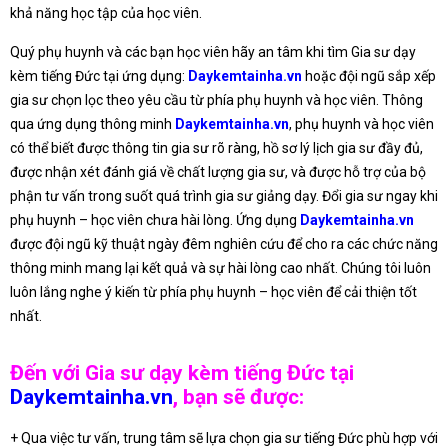
khả năng học tập của học viên.
Quý phụ huynh và các bạn học viên hãy an tâm khi tìm Gia sư dạy
kèm tiếng Đức tại ứng dụng:
Daykemtainha.vn
hoặc đội ngũ sắp xếp
gia sư chọn lọc theo yêu cầu từ phía phụ huynh và học viên. Thông
qua ứng dụng thông minh
Daykemtainha.vn
, phụ huynh và học viên
có thể biết được thông tin gia sư rõ ràng, hồ sơ lý lịch gia sư đầy đủ,
được nhận xét đánh giá về chất lượng gia sư, và được hỗ trợ của bộ
phận tư vấn trong suốt quá trình gia sư giảng dạy. Đổi gia sư ngay khi
phụ huynh – học viên chưa hài lòng. Ứng dụng
Daykemtainha.vn
được đội ngũ kỹ thuật ngày đêm nghiên cứu để cho ra các chức năng
thông minh mang lại kết quả và sự hài lòng cao nhất. Chúng tôi luôn
luôn lắng nghe ý kiến từ phía phụ huynh – học viên để cải thiện tốt
nhất.
Đến với Gia sư dạy kèm tiếng Đức tại
Daykemtainha.vn
, bạn sẽ được:
+ Qua việc tư vấn, trung tâm sẽ lựa chọn gia sư tiếng Đức phù hợp với