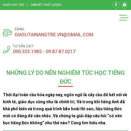
ĐƯỢC HỌC THỬ
CAM KẾT CHẤT LƯỢNG
EMAIL
GIASUTAINANGTRE.VN@GMAIL.COM
TƯ VẤN 24/7
090.333.1985 - 09.87.87.0217
NHỮNG LÝ DO NÊN NGHIÊM TÚC HỌC TIẾNG
ĐỨC
Thời đại toàn cầu hóa ngày nay, ngôn ngữ là cây cầu để kết nối về
kinh tế, giáo dục cũng như là chính trị. Và trong khi tiếng Anh đã
khá phổ biến và trong quá trình bão hoài thì sao, liệu tiếng Đức
mới có đáng để cân nhắc. Và chúng ta giải đáp câu hỏi “có nên
học tiếng Đức không” như thế nào? Cùng tìm hiểu nha.