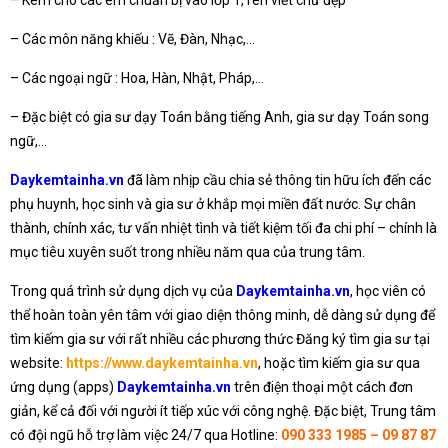
– Kèm cho các em chuẩn bị vào lớp 1, rèn viết chữ đẹp
– Các môn năng khiếu : Vẽ, Đàn, Nhạc,…
– Các ngoại ngữ : Hoa, Hàn, Nhật, Pháp,…
– Đặc biệt có gia sư dạy Toán bằng tiếng Anh, gia sư dạy Toán song
ngữ,…
Daykemtainha.vn
đã làm nhịp cầu chia sẻ thông tin hữu ích đến các
phụ huynh, học sinh và gia sư ở khắp mọi miền đất nước. Sự chân
thành, chính xác, tư vấn nhiệt tình và tiết kiệm tối đa chi phí – chính là
mục tiêu xuyên suốt trong nhiều năm qua của trung tâm.
Trong quá trình sử dụng dịch vụ của
Daykemtainha.vn
, học viên có
thể hoàn toàn yên tâm với giao diện thông minh, dễ dàng sử dụng để
tìm kiếm gia sư với rất nhiều các phương thức Đăng ký tìm gia sư tại
website:
https://www.daykemtainha.vn
, hoặc tìm kiếm gia sư qua
ứng dụng (apps)
Daykemtainha.vn
trên điện thoại một cách đơn
giản, kể cả đối với người ít tiếp xúc với công nghệ. Đặc biệt, Trung tâm
có đội ngũ hỗ trợ làm việc 24/7 qua Hotline:
090 333 1985 – 09 87 87