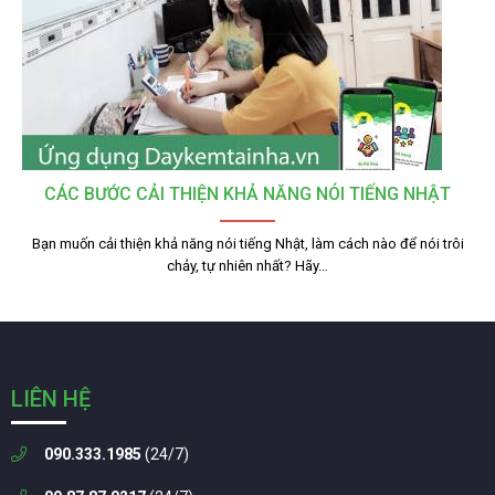
CÁC BƯỚC CẢI THIỆN KHẢ NĂNG NÓI TIẾNG NHẬT
Bạn muốn cải thiện khả năng nói tiếng Nhật, làm cách nào để nói trôi
chảy, tự nhiên nhất? Hãy…
LIÊN HỆ
090.333.1985
(24/7)