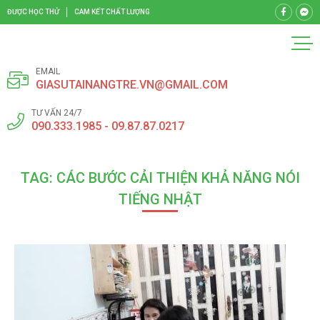
ĐƯỢC HỌC THỬ
CAM KẾT CHẤT LƯỢNG
EMAIL
GIASUTAINANGTRE.VN@GMAIL.COM
TƯ VẤN 24/7
090.333.1985 - 09.87.87.0217
TAG: CÁC BƯỚC CẢI THIỆN KHẢ NĂNG NÓI
TIẾNG NHẬT