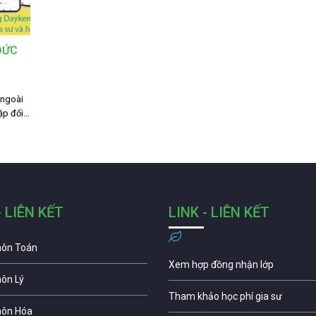
ĐỨC
 ngoài
ặp đối…
- LIÊN KẾT
LINK - LIÊN KẾT
môn Toán
Xem hợp đồng nhận lớp
môn Lý
Tham khảo học phí gia sư
môn Hóa