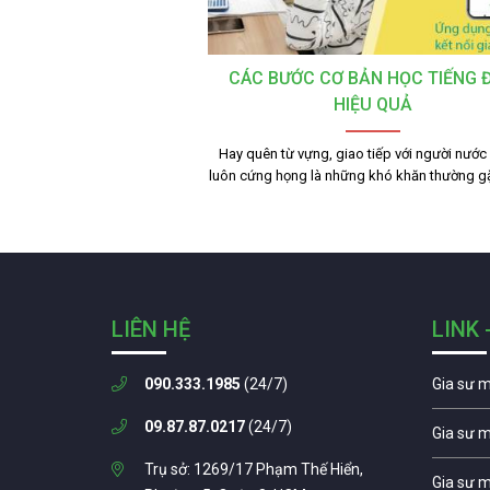
CÁC BƯỚC CƠ BẢN HỌC TIẾNG 
HIỆU QUẢ
Hay quên từ vựng, giao tiếp với người nước
luôn cứng họng là những khó khăn thường g
LIÊN HỆ
LINK 
090.333.1985
(24/7)
Gia sư 
09.87.87.0217
(24/7)
Gia sư 
Trụ sở: 1269/17 Phạm Thế Hiển,
Gia sư 