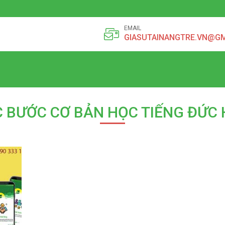
EMAIL
GIASUTAINANGTRE.VN@G
C BƯỚC CƠ BẢN HỌC TIẾNG ĐỨC 