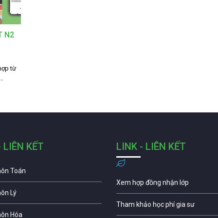
T N2
hợp từ
,…
- LIÊN KẾT
LINK - LIÊN KẾT
môn Toán
Xem hợp đồng nhận lớp
môn Lý
Tham khảo học phí gia sư
môn Hóa