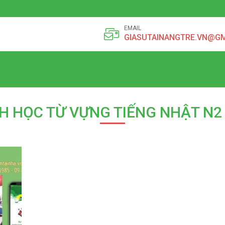
EMAIL
GIASUTAINANGTRE.VN@G
H HỌC TỪ VỰNG TIẾNG NHẬT N2