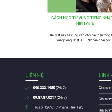
CÁCH HỌC TỪ VỰNG TIẾNG NHẬ
HIỆU QUẢ
Bài viết này sẽ cung cấp cho các bạn tổng 
vựng tiếng Nhật JLPT N2 cần phải học
LIÊN HỆ
LINK 
090.333.1985
(24/7)
Gia sư 
09.87.87.0217
(24/7)
Gia sư 
Trụ sở: 1269/17 Phạm Thế Hiển,
Gia sư 