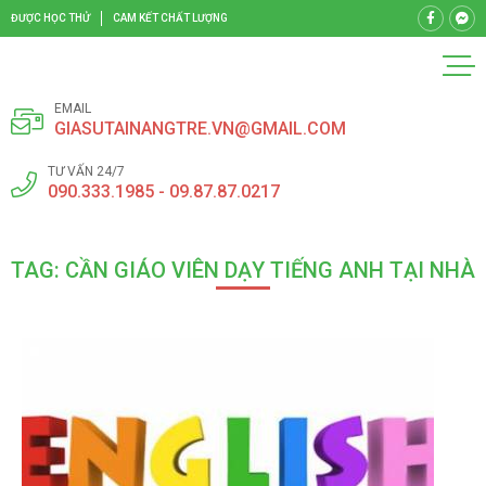
ĐƯỢC HỌC THỬ
CAM KẾT CHẤT LƯỢNG
EMAIL
GIASUTAINANGTRE.VN@GMAIL.COM
TƯ VẤN 24/7
090.333.1985 - 09.87.87.0217
TAG: CẦN GIÁO VIÊN DẠY TIẾNG ANH TẠI NHÀ