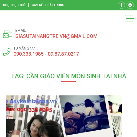
ĐƯỢC HỌC THỬ
CAM KẾT CHẤT LƯỢNG
EMAIL
GIASUTAINANGTRE.VN@GMAIL.COM
TƯ VẤN 24/7
090.333.1985 - 09.87.87.0217
TAG: CẦN GIÁO VIÊN MÔN SINH TẠI NHÀ