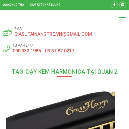
ĐƯỢC HỌC THỬ
CAM KẾT CHẤT LƯỢNG
EMAIL
GIASUTAINANGTRE.VN@GMAIL.COM
TƯ VẤN 24/7
090.333.1985 - 09.87.87.0217
TAG: DẠY KÈM HARMONICA TẠI QUẬN 2