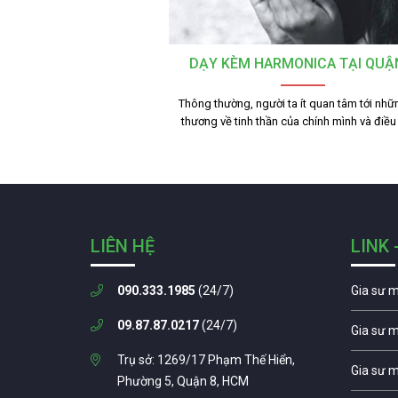
DẠY KÈM HARMONICA TẠI QUẬ
Thông thường, người ta ít quan tâm tới nhữ
thương về tinh thần của chính mình và điề
LIÊN HỆ
LINK 
090.333.1985
(24/7)
Gia sư 
09.87.87.0217
(24/7)
Gia sư 
Trụ sở: 1269/17 Phạm Thế Hiển,
Gia sư 
Phường 5, Quận 8, HCM