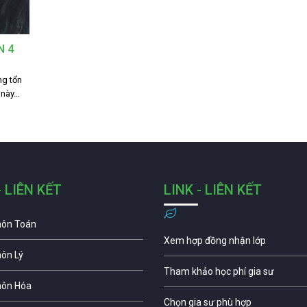
N 4
ng tổn
u này…
- LIÊN KẾT
LINK - LIÊN KẾT
môn Toán
Xem hợp đồng nhận lớp
môn Lý
Tham khảo học phí gia sư
môn Hóa
Chọn gia sư phù hợp