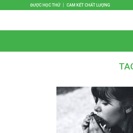
ĐƯỢC HỌC THỬ
CAM KẾT CHẤT LƯỢNG
Giới thiệu
Liên hệ
Trang chủ
TA