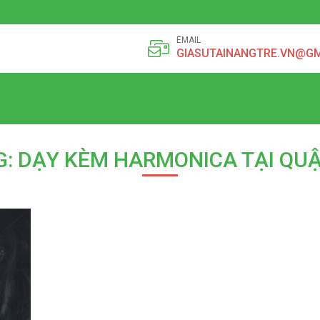
EMAIL
GIASUTAINANGTRE.VN@G
G: DẠY KÈM HARMONICA TẠI QUẬ