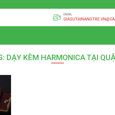
EMAIL
GIASUTAINANGTRE.VN@G
G: DẠY KÈM HARMONICA TẠI QUẬ