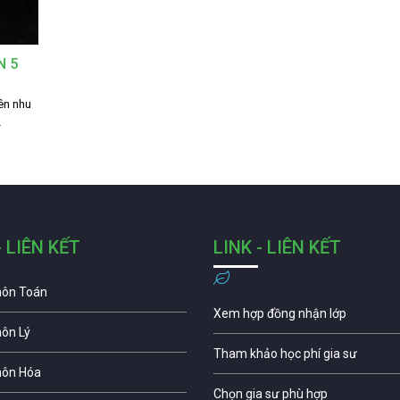
N 5
nên nhu
…
- LIÊN KẾT
LINK - LIÊN KẾT
môn Toán
Xem hợp đồng nhận lớp
môn Lý
Tham khảo học phí gia sư
môn Hóa
Chọn gia sư phù hợp