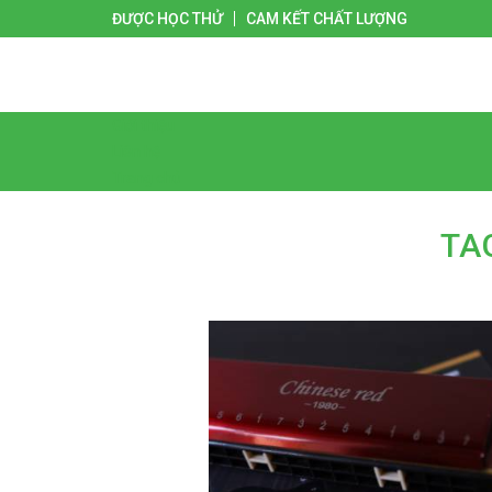
ĐƯỢC HỌC THỬ
CAM KẾT CHẤT LƯỢNG
Giới thiệu
Liên hệ
Trang chủ
TA