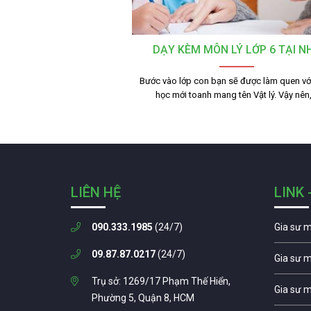
DẠY KÈM MÔN LÝ LỚP 6 TẠI N
Bước vào lớp con bạn sẽ được làm quen v
học mới toanh mang tên Vật lý. Vậy nên
LIÊN HỆ
LINK 
090.333.1985
(24/7)
Gia sư 
09.87.87.0217
(24/7)
Gia sư 
Trụ sở: 1269/17 Phạm Thế Hiển,
Gia sư 
Phường 5, Quận 8, HCM