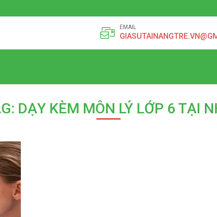
EMAIL
GIASUTAINANGTRE.VN@G
G: DẠY KÈM MÔN LÝ LỚP 6 TẠI 