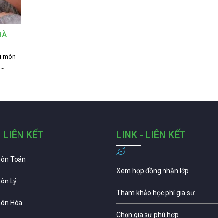
HÀ
ới môn
,…
- LIÊN KẾT
LINK - LIÊN KẾT
môn Toán
Xem hợp đồng nhận lớp
môn Lý
Tham khảo học phí gia sư
môn Hóa
Chọn gia sư phù hợp