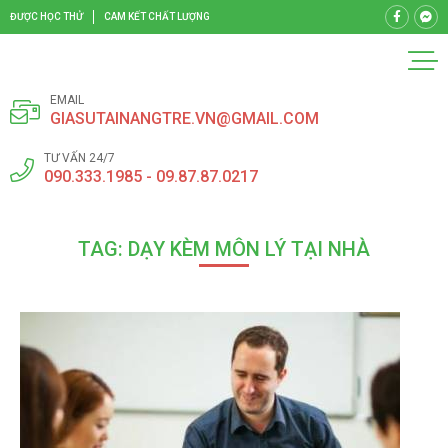
ĐƯỢC HỌC THỬ
CAM KẾT CHẤT LƯỢNG
EMAIL
GIASUTAINANGTRE.VN@GMAIL.COM
TƯ VẤN 24/7
090.333.1985 - 09.87.87.0217
TAG: DẠY KÈM MÔN LÝ TẠI NHÀ