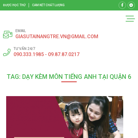
ĐƯỢC HỌC THỬ
CAM KẾT CHẤT LƯỢNG
EMAIL
GIASUTAINANGTRE.VN@GMAIL.COM
TƯ VẤN 24/7
090.333.1985 - 09.87.87.0217
TAG: DẠY KÈM MÔN TIẾNG ANH TẠI QUẬN 6