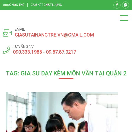
ĐƯỢC HỌC THỬ
CAM KẾT CHẤT LƯỢNG
EMAIL
GIASUTAINANGTRE.VN@GMAIL.COM
TƯ VẤN 24/7
090.333.1985 - 09.87.87.0217
TAG: GIA SƯ DẠY KÈM MÔN VĂN TẠI QUẬN 2