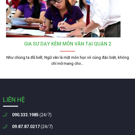
GIA SƯ DẠY KÈM MÔN VĂN TẠI QUẬN 2
Như chúng ta đã biết, Ngữ văn là một môn học vô cùng đặc biệt, không
chỉ mở mang cho…
LIÊN HỆ
090.333.1985
(24/7)
09.87.87.0217
(24/7)